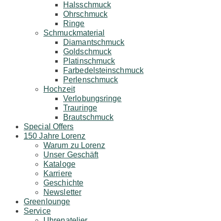
Halsschmuck
Ohrschmuck
Ringe
Schmuckmaterial
Diamantschmuck
Goldschmuck
Platinschmuck
Farbedelsteinschmuck
Perlenschmuck
Hochzeit
Verlobungsringe
Trauringe
Brautschmuck
Special Offers
150 Jahre Lorenz
Warum zu Lorenz
Unser Geschäft
Kataloge
Karriere
Geschichte
Newsletter
Greenlounge
Service
Uhrenatelier