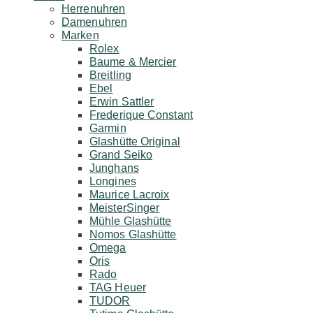
Herrenuhren
Damenuhren
Marken
Rolex
Baume & Mercier
Breitling
Ebel
Erwin Sattler
Frederique Constant
Garmin
Glashütte Original
Grand Seiko
Junghans
Longines
Maurice Lacroix
MeisterSinger
Mühle Glashütte
Nomos Glashütte
Omega
Oris
Rado
TAG Heuer
TUDOR