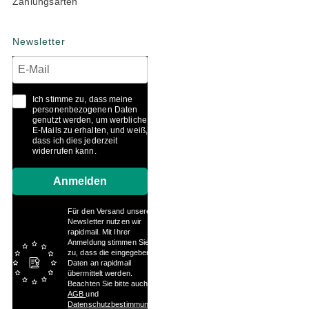
Zahlungsarten
Newsletter
Ich stimme zu, dass meine
personenbezogenen Daten
genutzt werden, um werbliche
E-Mails zu erhalten, und weiß,
dass ich dies jederzeit
widerrufen kann.
Anmelden
Für den Versand unserer
Newsletter nutzen wir
rapidmail. Mit Ihrer
Anmeldung stimmen Sie
zu, dass die eingegebenen
Daten an rapidmail
übermittelt werden.
Beachten Sie bitte auch die
AGB
und
Datenschutzbestimmungen