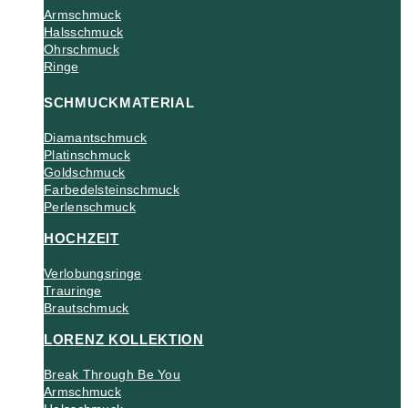
Armschmuck
Halsschmuck
Ohrschmuck
Ringe
SCHMUCKMATERIAL
Diamantschmuck
Platinschmuck
Goldschmuck
Farbedelsteinschmuck
Perlenschmuck
HOCHZEIT
Verlobungsringe
Trauringe
Brautschmuck
LORENZ KOLLEKTION
Break Through Be You
Armschmuck