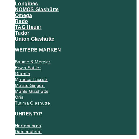
Longines
NOMOS Glashütte
Omega
Rado
TAG Heuer
Tudor
Union Glashütte
WEITERE MARKEN
Baume & Mercier
Erwin Sattler
Garmin
M
aurice Lacroix
MeisterSinger
Mühle Glashütte
Oris
Tutima Glashütte
UHRENTYP
Herrenuhren
Damenuhren