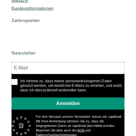
Magazin
Kundeninformationen
Zahlungsarten
Newsletter
Ich stimme zu, dass meine personenbezogenen Daten
genutzt werden, um werbliche E-Mails zu erhalten, und weiß,
dass ich dies jederzeit widerrufen kann.
Anmelden
Für den Versand unserer Newsletter nutzen wir rapidmail.
Mit Ihrer Anmeldung stimmen Sie zu, dass die
eingegebenen Daten an rapidmail übermittelt werden.
Beachten Sie bitte auch die
AGB
und
Datenschutzbestimmungen
.