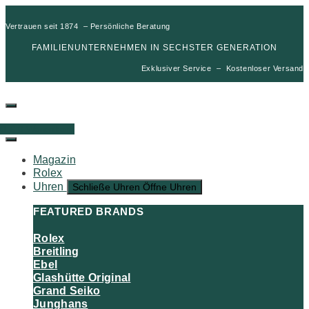
Vertrauen seit 1874 – Persönliche Beratung
FAMILIENUNTERNEHMEN IN SECHSTER GENERATION
Exklusiver Service – Kostenloser Versand
00
€
0
Warenkorb
Magazin
Rolex
Uhren
Schließe Uhren
Öffne Uhren
FEATURED BRANDS
Rolex
Breitling
Ebel
Glashütte Original
Grand Seiko
Junghans