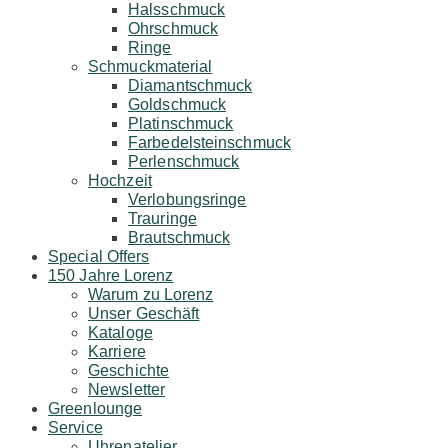
Halsschmuck
Ohrschmuck
Ringe
Schmuckmaterial
Diamantschmuck
Goldschmuck
Platinschmuck
Farbedelsteinschmuck
Perlenschmuck
Hochzeit
Verlobungsringe
Trauringe
Brautschmuck
Special Offers
150 Jahre Lorenz
Warum zu Lorenz
Unser Geschäft
Kataloge
Karriere
Geschichte
Newsletter
Greenlounge
Service
Uhrenatelier