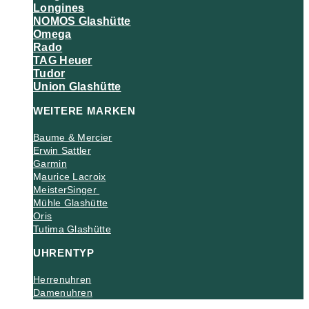
Longines
NOMOS Glashütte
Omega
Rado
TAG Heuer
Tudor
Union Glashütte
WEITERE MARKEN
Baume & Mercier
Erwin Sattler
Garmin
M
aurice Lacroix
MeisterSinger
Mühle Glashütte
Oris
Tutima Glashütte
UHRENTYP
Herrenuhren
Damenuhren