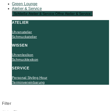
Green Lounge
Atelier & Service
Schließe Atelier & Service
Öffne Atelier & Service
ATELIER
Uhrenatelier
Schmuckatelier
WISSEN
Uhrenlexikon
Schmucklexikon
SERVICE
Personal Styling Hour
Terminvereinbarung
Filter