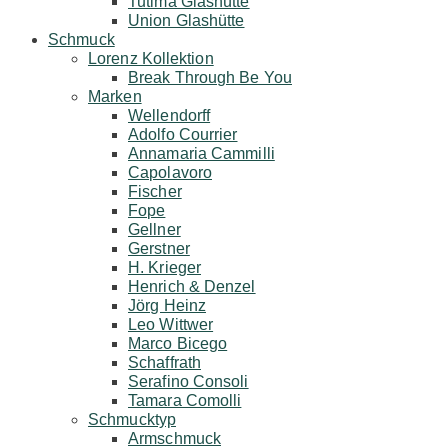
Tutima Glashütte
Union Glashütte
Schmuck
Lorenz Kollektion
Break Through Be You
Marken
Wellendorff
Adolfo Courrier
Annamaria Cammilli
Capolavoro
Fischer
Fope
Gellner
Gerstner
H. Krieger
Henrich & Denzel
Jörg Heinz
Leo Wittwer
Marco Bicego
Schaffrath
Serafino Consoli
Tamara Comolli
Schmucktyp
Armschmuck