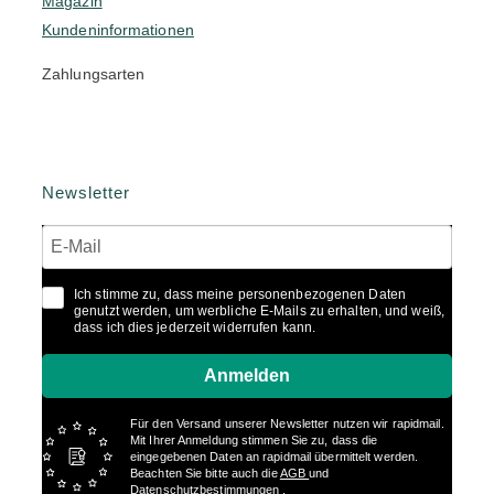
Magazin
Kundeninformationen
Zahlungsarten
Newsletter
Ich stimme zu, dass meine personenbezogenen Daten
genutzt werden, um werbliche E-Mails zu erhalten, und weiß,
dass ich dies jederzeit widerrufen kann.
Anmelden
Für den Versand unserer Newsletter nutzen wir rapidmail.
Mit Ihrer Anmeldung stimmen Sie zu, dass die
eingegebenen Daten an rapidmail übermittelt werden.
Beachten Sie bitte auch die
AGB
und
Datenschutzbestimmungen
.