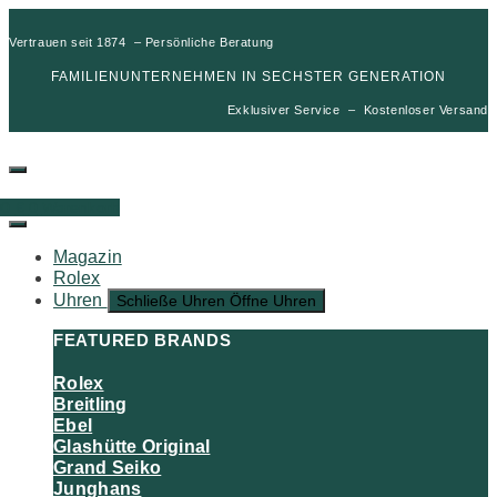
Vertrauen seit 1874 – Persönliche Beratung
FAMILIENUNTERNEHMEN IN SECHSTER GENERATION
Exklusiver Service – Kostenloser Versand
00
€
0
Warenkorb
Magazin
Rolex
Uhren
Schließe Uhren
Öffne Uhren
FEATURED BRANDS
Rolex
Breitling
Ebel
Glashütte Original
Grand Seiko
Junghans