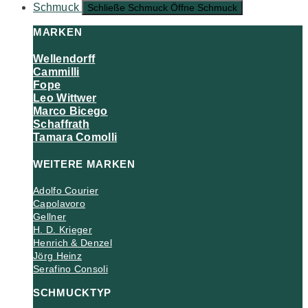
Schmuck
Schließe Schmuck
Öffne Schmuck
MARKEN
Wellendorff
Cammilli
Fope
Leo Wittwer
Marco Bicego
Schaffrath
Tamara Comolli
WEITERE MARKEN
Adolfo Courier
Capolavoro
Gellner
H. D. Krieger
Henrich & Denzel
Jörg Heinz
Serafino Consoli
SCHMUCKTYP