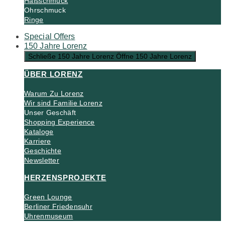
Halsschmuck
Ohrschmuck
Ringe
Special Offers
150 Jahre Lorenz
Schließe 150 Jahre Lorenz
Öffne 150 Jahre Lorenz
ÜBER LORENZ
Warum Zu Lorenz
Wir sind Familie Lorenz
Unser Geschäft
Shopping Experience
Kataloge
Karriere
Geschichte
Newsletter
HERZENSPROJEKTE
Green Lounge
Berliner Friedensuhr
Uhrenmuseum