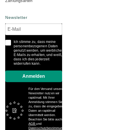
Zahlungsarten
Newsletter
Ich stimme zu, dass meine
personenbezogenen Daten
genutzt werden, um werbliche
E-Mails zu erhalten, und weiß,
dass ich dies jederzeit
widerrufen kann.
Anmelden
Für den Versand unserer
Newsletter nutzen wir
rapidmail. Mit Ihrer
Anmeldung stimmen Sie
zu, dass die eingegebenen
Daten an rapidmail
übermittelt werden.
Beachten Sie bitte auch die
AGB
und
Datenschutzbestimmungen