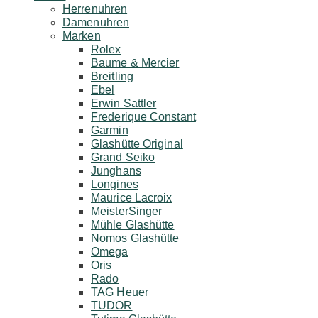
Herrenuhren
Damenuhren
Marken
Rolex
Baume & Mercier
Breitling
Ebel
Erwin Sattler
Frederique Constant
Garmin
Glashütte Original
Grand Seiko
Junghans
Longines
Maurice Lacroix
MeisterSinger
Mühle Glashütte
Nomos Glashütte
Omega
Oris
Rado
TAG Heuer
TUDOR