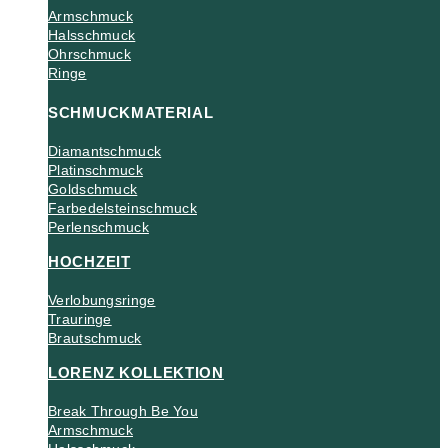
Armschmuck
Halsschmuck
Ohrschmuck
Ringe
SCHMUCKMATERIAL
Diamantschmuck
Platinschmuck
Goldschmuck
Farbedelsteinschmuck
Perlenschmuck
HOCHZEIT
Verlobungsringe
Trauringe
Brautschmuck
LORENZ KOLLEKTION
Break Through Be You
Armschmuck