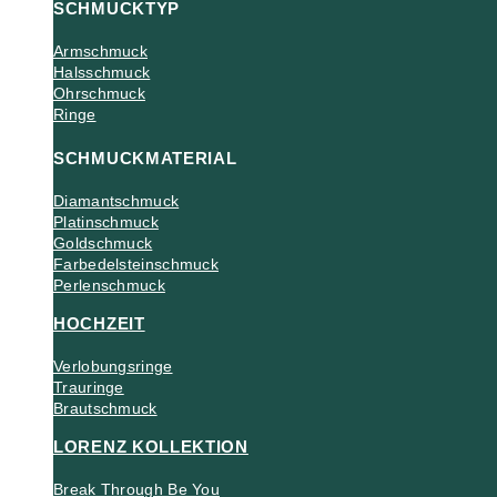
SCHMUCKTYP
Armschmuck
Halsschmuck
Ohrschmuck
Ringe
SCHMUCKMATERIAL
Diamantschmuck
Platinschmuck
Goldschmuck
Farbedelsteinschmuck
Perlenschmuck
HOCHZEIT
Verlobungsringe
Trauringe
Brautschmuck
LORENZ KOLLEKTION
Break Through Be You