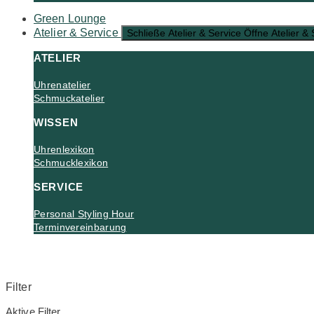
Green Lounge
Atelier & Service
Schließe Atelier & Service
Öffne Atelier & 
ATELIER
Uhrenatelier
Schmuckatelier
WISSEN
Uhrenlexikon
Schmucklexikon
SERVICE
Personal Styling Hour
Terminvereinbarung
Filter
Aktive Filter