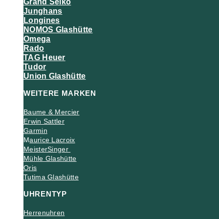
Grand Seiko
Junghans
Longines
NOMOS Glashütte
Omega
Rado
TAG Heuer
Tudor
Union Glashütte
WEITERE MARKEN
Baume & Mercier
Erwin Sattler
Garmin
M
aurice Lacroix
MeisterSinger
Mühle Glashütte
Oris
Tutima Glashütte
UHRENTYP
Herrenuhren