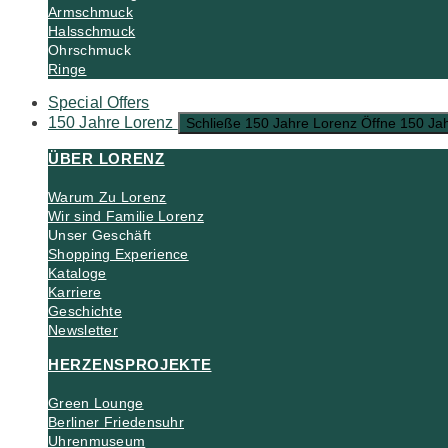
Armschmuck
Halsschmuck
Ohrschmuck
Ringe
Special Offers
150 Jahre Lorenz
Schließe 150 Jahre Lorenz
Öffne 150 Ja
ÜBER LORENZ
Warum Zu Lorenz
Wir sind Familie Lorenz
Unser Geschäft
Shopping Experience
Kataloge
Karriere
Geschichte
Newsletter
HERZENSPROJEKTE
Green Lounge
Berliner Friedensuhr
Uhrenmuseum