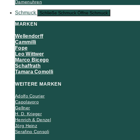
Damenuhren
Schmuck
Schließe Schmuck
Öffne Schmuck
MARKEN
Wellendorff
Cammilli
Fope
Leo Wittwer
Marco Bicego
Schaffrath
Tamara Comolli
WEITERE MARKEN
Adolfo Courier
Capolavoro
Gellner
H. D. Krieger
Henrich & Denzel
Jörg Heinz
Serafino Consoli