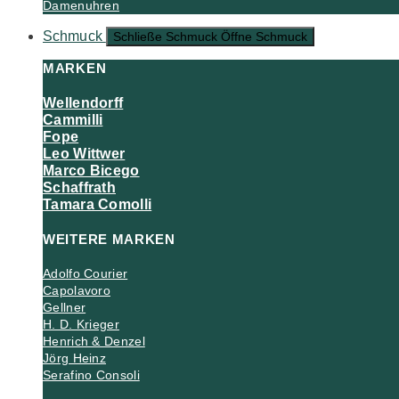
Damenuhren
Schmuck
Schließe Schmuck
Öffne Schmuck
MARKEN
Wellendorff
Cammilli
Fope
Leo Wittwer
Marco Bicego
Schaffrath
Tamara Comolli
WEITERE MARKEN
Adolfo Courier
Capolavoro
Gellner
H. D. Krieger
Henrich & Denzel
Jörg Heinz
Serafino Consoli