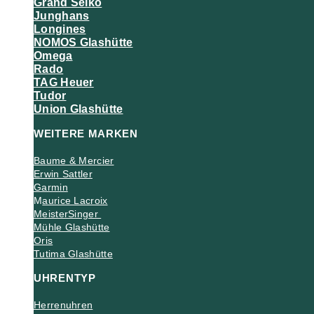
Grand Seiko
Junghans
Longines
NOMOS Glashütte
Omega
Rado
TAG Heuer
Tudor
Union Glashütte
WEITERE MARKEN
Baume & Mercier
Erwin Sattler
Garmin
M
aurice Lacroix
MeisterSinger
Mühle Glashütte
Oris
Tutima Glashütte
UHRENTYP
Herrenuhren