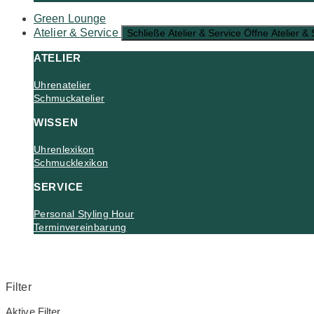
Green Lounge
Atelier & Service
Schließe Atelier & Service
Öffne Atelier & 
ATELIER
Uhrenatelier
Schmuckatelier
WISSEN
Uhrenlexikon
Schmucklexikon
SERVICE
Personal Styling Hour
Terminvereinbarung
Filter
Aktive Filter