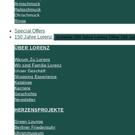
Armschmuck
Halsschmuck
Ohrschmuck
Ringe
Special Offers
150 Jahre Lorenz
Schließe 150 Jahre Lorenz
Öffne 150 Ja
ÜBER LORENZ
Warum Zu Lorenz
Wir sind Familie Lorenz
Unser Geschäft
Shopping Experience
Kataloge
Karriere
Geschichte
Newsletter
HERZENSPROJEKTE
Green Lounge
Berliner Friedensuhr
Uhrenmuseum