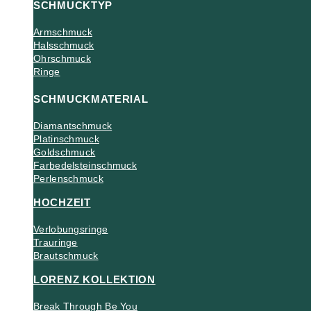
SCHMUCKTYP
Armschmuck
Halsschmuck
Ohrschmuck
Ringe
SCHMUCKMATERIAL
Diamantschmuck
Platinschmuck
Goldschmuck
Farbedelsteinschmuck
Perlenschmuck
HOCHZEIT
Verlobungsringe
Trauringe
Brautschmuck
LORENZ KOLLEKTION
Break Through Be You