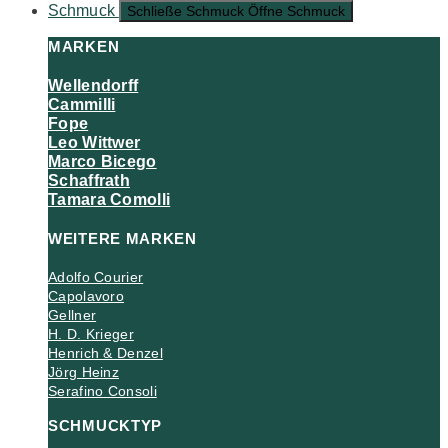
Schmuck
Schließe Schmuck
Öffne Schmuck
MARKEN
Wellendorff
Cammilli
Fope
Leo Wittwer
Marco Bicego
Schaffrath
Tamara Comolli
WEITERE MARKEN
Adolfo Courier
Capolavoro
Gellner
H. D. Krieger
Henrich & Denzel
Jörg Heinz
Serafino Consoli
SCHMUCKTYP