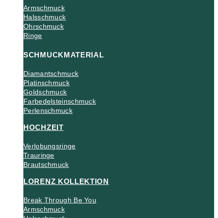
Armschmuck
Halsschmuck
Ohrschmuck
Ringe
SCHMUCKMATERIAL
Diamantschmuck
Platinschmuck
Goldschmuck
Farbedelsteinschmuck
Perlenschmuck
HOCHZEIT
Verlobungsringe
Trauringe
Brautschmuck
LORENZ KOLLEKTION
Break Through Be You
Armschmuck