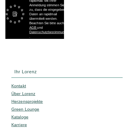
rapidmail. Mit Ihrer
Anmeldung stimmen Sie
zu, dass die eingegebenen
Daten an rapidmail
übermittelt werden.
Beachten Sie bitte auch die
AGB
und
Datenschutzbestimmungen
.
Ihr Lorenz
Kontakt
Über Lorenz
Herzensprojekte
Green Lounge
Kataloge
Karriere