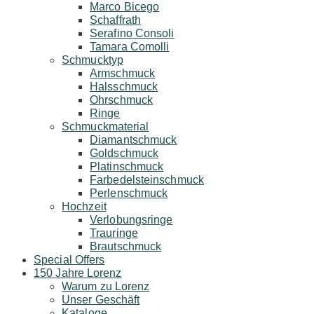
Marco Bicego
Schaffrath
Serafino Consoli
Tamara Comolli
Schmucktyp
Armschmuck
Halsschmuck
Ohrschmuck
Ringe
Schmuckmaterial
Diamantschmuck
Goldschmuck
Platinschmuck
Farbedelsteinschmuck
Perlenschmuck
Hochzeit
Verlobungsringe
Trauringe
Brautschmuck
Special Offers
150 Jahre Lorenz
Warum zu Lorenz
Unser Geschäft
Kataloge