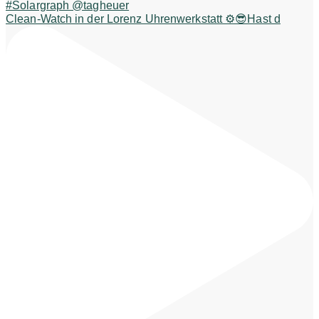
Clean-Watch in der Lorenz Uhrenwerkstatt ⚙️😎Hast d