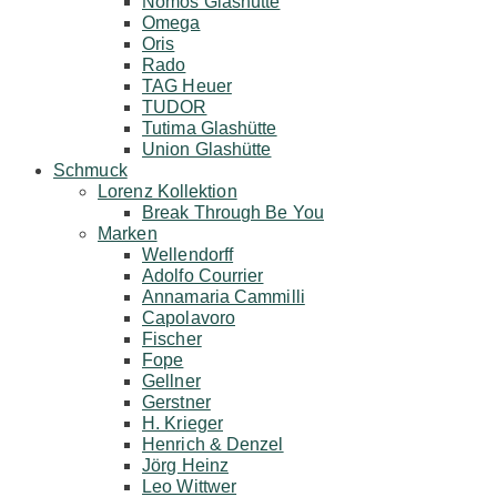
Nomos Glashütte
Omega
Oris
Rado
TAG Heuer
TUDOR
Tutima Glashütte
Union Glashütte
Schmuck
Lorenz Kollektion
Break Through Be You
Marken
Wellendorff
Adolfo Courrier
Annamaria Cammilli
Capolavoro
Fischer
Fope
Gellner
Gerstner
H. Krieger
Henrich & Denzel
Jörg Heinz
Leo Wittwer