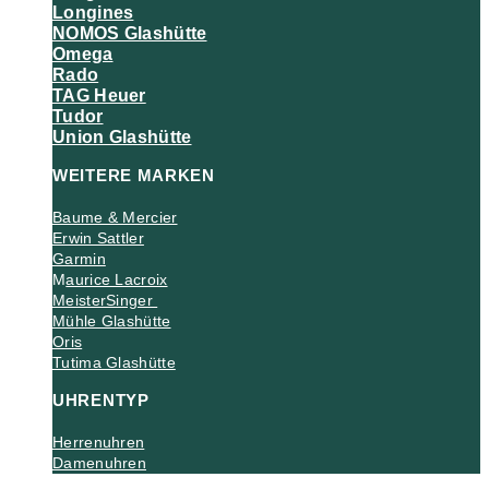
Longines
NOMOS Glashütte
Omega
Rado
TAG Heuer
Tudor
Union Glashütte
WEITERE MARKEN
Baume & Mercier
Erwin Sattler
Garmin
M
aurice Lacroix
MeisterSinger
Mühle Glashütte
Oris
Tutima Glashütte
UHRENTYP
Herrenuhren
Damenuhren