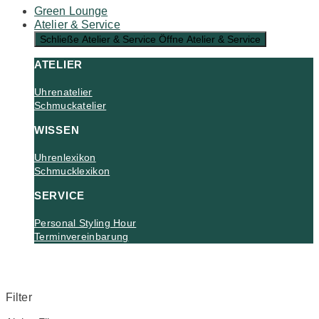
Green Lounge
Atelier & Service
Schließe Atelier & Service
Öffne Atelier & Service
ATELIER
Uhrenatelier
Schmuckatelier
WISSEN
Uhrenlexikon
Schmucklexikon
SERVICE
Personal Styling Hour
Terminvereinbarung
Filter