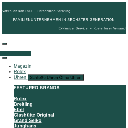
Vertrauen seit 1874 – Persönliche Beratung
FAMILIENUNTERNEHMEN IN SECHSTER GENERATION
Exklusiver Service – Kostenloser Versand
00
€
0
Warenkorb
Magazin
Rolex
Uhren
Schließe Uhren
Öffne Uhren
FEATURED BRANDS
Rolex
Breitling
Ebel
Glashütte Original
Grand Seiko
Junghans