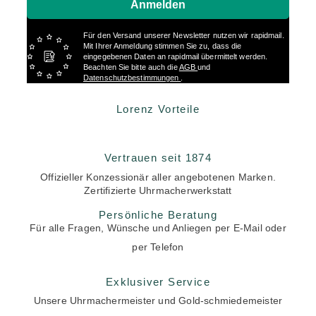
Anmelden
Für den Versand unserer Newsletter nutzen wir rapidmail.
Mit Ihrer Anmeldung stimmen Sie zu, dass die
eingegebenen Daten an rapidmail übermittelt werden.
Beachten Sie bitte auch die
AGB
und
Datenschutzbestimmungen
.
Lorenz Vorteile
Vertrauen seit 1874
Offizieller Konzessionär aller angebotenen Marken.
Zertifizierte Uhrmacherwerkstatt
Persönliche Beratung
Für alle Fragen, Wünsche und Anliegen per E-Mail oder
per Telefon
Exklusiver Service
Unsere Uhrmachermeister und Gold-schmiedemeister