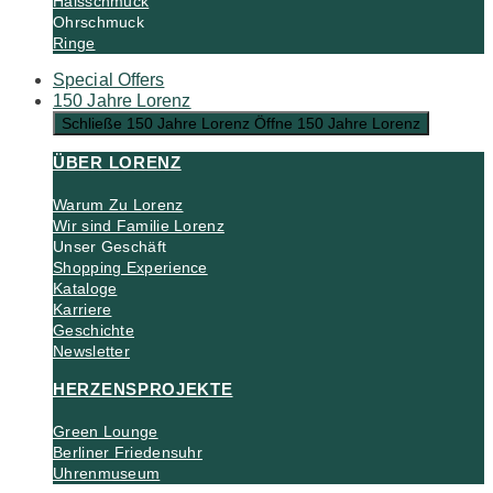
Halsschmuck
Ohrschmuck
Ringe
Special Offers
150 Jahre Lorenz
Schließe 150 Jahre Lorenz
Öffne 150 Jahre Lorenz
ÜBER LORENZ
Warum Zu Lorenz
Wir sind Familie Lorenz
Unser Geschäft
Shopping Experience
Kataloge
Karriere
Geschichte
Newsletter
HERZENSPROJEKTE
Green Lounge
Berliner Friedensuhr
Uhrenmuseum