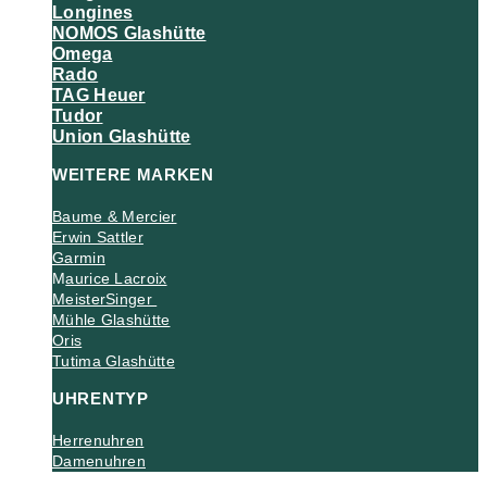
Longines
NOMOS Glashütte
Omega
Rado
TAG Heuer
Tudor
Union Glashütte
WEITERE MARKEN
Baume & Mercier
Erwin Sattler
Garmin
M
aurice Lacroix
MeisterSinger
Mühle Glashütte
Oris
Tutima Glashütte
UHRENTYP
Herrenuhren
Damenuhren