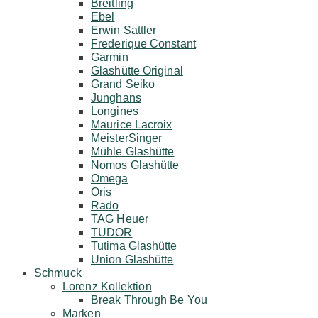
Breitling
Ebel
Erwin Sattler
Frederique Constant
Garmin
Glashütte Original
Grand Seiko
Junghans
Longines
Maurice Lacroix
MeisterSinger
Mühle Glashütte
Nomos Glashütte
Omega
Oris
Rado
TAG Heuer
TUDOR
Tutima Glashütte
Union Glashütte
Schmuck
Lorenz Kollektion
Break Through Be You
Marken