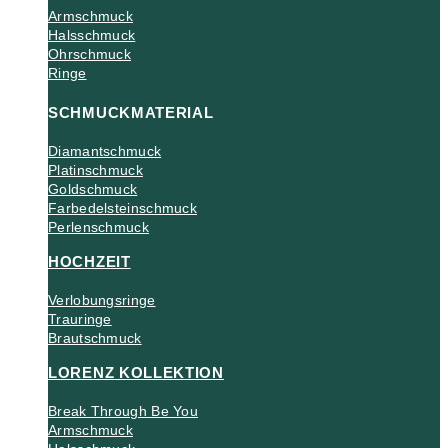
Armschmuck
Halsschmuck
Ohrschmuck
Ringe
SCHMUCKMATERIAL
Diamantschmuck
Platinschmuck
Goldschmuck
Farbedelsteinschmuck
Perlenschmuck
HOCHZEIT
Verlobungsringe
Trauringe
Brautschmuck
LORENZ KOLLEKTION
Break Through Be You
Armschmuck