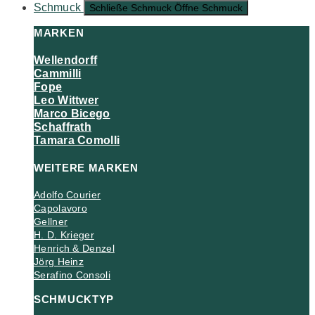
Schmuck
Schließe Schmuck
Öffne Schmuck
MARKEN
Wellendorff
Cammilli
Fope
Leo Wittwer
Marco Bicego
Schaffrath
Tamara Comolli
WEITERE MARKEN
Adolfo Courier
Capolavoro
Gellner
H. D. Krieger
Henrich & Denzel
Jörg Heinz
Serafino Consoli
SCHMUCKTYP