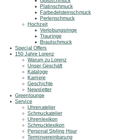
Goldschmuck
Platinschmuck
Farbedelsteinschmuck
Perlenschmuck
Hochzeit
Verlobungsringe
Trauringe
Brautschmuck
Special Offers
150 Jahre Lorenz
Warum zu Lorenz
Unser Geschäft
Kataloge
Karriere
Geschichte
Newsletter
Greenlounge
Service
Uhrenatelier
Schmuckatelier
Uhrenlexikon
Schmucklexikon
Personal Styling Hour
Terminvereinbarung