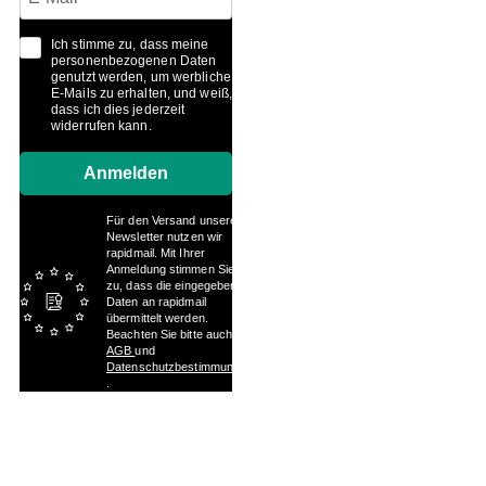
Ich stimme zu, dass meine
personenbezogenen Daten
genutzt werden, um werbliche
E-Mails zu erhalten, und weiß,
dass ich dies jederzeit
widerrufen kann.
Anmelden
Für den Versand unserer
Newsletter nutzen wir
rapidmail. Mit Ihrer
Anmeldung stimmen Sie
zu, dass die eingegebenen
Daten an rapidmail
übermittelt werden.
Beachten Sie bitte auch die
AGB
und
Datenschutzbestimmungen
.