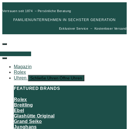
Vertrauen seit 1874 – Persönliche Beratung
FAMILIENUNTERNEHMEN IN SECHSTER GENERATION
Exklusiver Service – Kostenloser Versand
00
€
0
Warenkorb
Magazin
Rolex
Uhren
Schließe Uhren
Öffne Uhren
FEATURED BRANDS
Rolex
Breitling
Ebel
Glashütte Original
Grand Seiko
Junghans