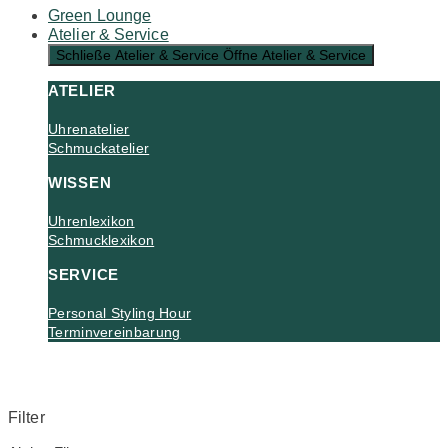
Green Lounge
Atelier & Service
Schließe Atelier & Service
Öffne Atelier & Service
ATELIER
Uhrenatelier
Schmuckatelier
WISSEN
Uhrenlexikon
Schmucklexikon
SERVICE
Personal Styling Hour
Terminvereinbarung
Filter