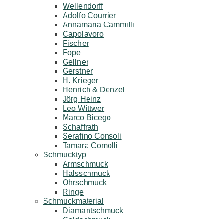
Wellendorff
Adolfo Courrier
Annamaria Cammilli
Capolavoro
Fischer
Fope
Gellner
Gerstner
H. Krieger
Henrich & Denzel
Jörg Heinz
Leo Wittwer
Marco Bicego
Schaffrath
Serafino Consoli
Tamara Comolli
Schmucktyp
Armschmuck
Halsschmuck
Ohrschmuck
Ringe
Schmuckmaterial
Diamantschmuck