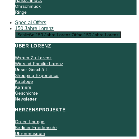
Halsschmuck
Ohrschmuck
Ringe
Special Offers
150 Jahre Lorenz
Schließe 150 Jahre Lorenz
Öffne 150 Jahre Lorenz
ÜBER LORENZ
Warum Zu Lorenz
Wir sind Familie Lorenz
Unser Geschäft
Shopping Experience
Kataloge
Karriere
Geschichte
Newsletter
HERZENSPROJEKTE
Green Lounge
Berliner Friedensuhr
Uhrenmuseum