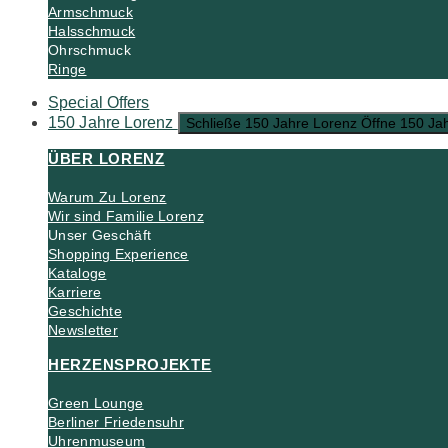
Armschmuck
Halsschmuck
Ohrschmuck
Ringe
Special Offers
150 Jahre Lorenz
Schließe 150 Jahre Lorenz
Öffne 150 Ja
ÜBER LORENZ
Warum Zu Lorenz
Wir sind Familie Lorenz
Unser Geschäft
Shopping Experience
Kataloge
Karriere
Geschichte
Newsletter
HERZENSPROJEKTE
Green Lounge
Berliner Friedensuhr
Uhrenmuseum