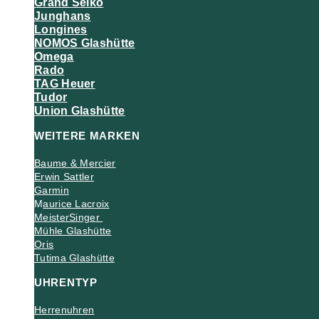
Grand Seiko
Junghans
Longines
NOMOS Glashütte
Omega
Rado
TAG Heuer
Tudor
Union Glashütte
WEITERE MARKEN
Baume & Mercier
Erwin Sattler
Garmin
M
aurice Lacroix
MeisterSinger
Mühle Glashütte
Oris
Tutima Glashütte
UHRENTYP
Herrenuhren