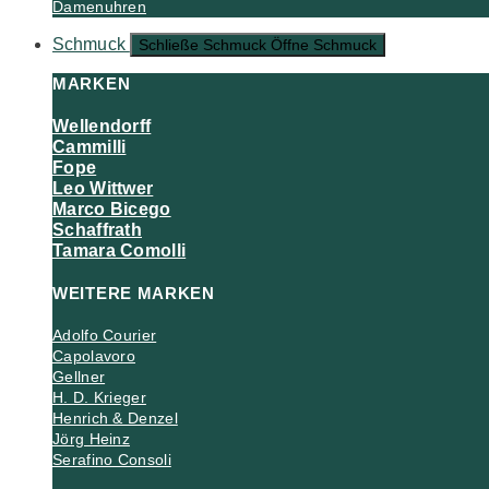
Damenuhren
Schmuck
Schließe Schmuck
Öffne Schmuck
MARKEN
Wellendorff
Cammilli
Fope
Leo Wittwer
Marco Bicego
Schaffrath
Tamara Comolli
WEITERE MARKEN
Adolfo Courier
Capolavoro
Gellner
H. D. Krieger
Henrich & Denzel
Jörg Heinz
Serafino Consoli