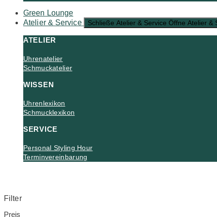
Green Lounge
Atelier & Service
Schließe Atelier & Service
Öffne Atelier & 
ATELIER
Uhrenatelier
Schmuckatelier
WISSEN
Uhrenlexikon
Schmucklexikon
SERVICE
Personal Styling Hour
Terminvereinbarung
Filter
Preis