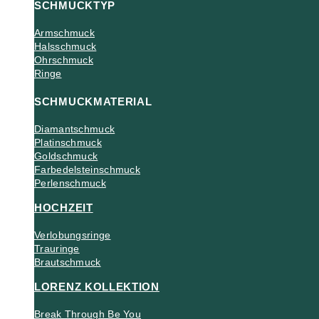
SCHMUCKTYP
Armschmuck
Halsschmuck
Ohrschmuck
Ringe
SCHMUCKMATERIAL
Diamantschmuck
Platinschmuck
Goldschmuck
Farbedelsteinschmuck
Perlenschmuck
HOCHZEIT
Verlobungsringe
Trauringe
Brautschmuck
LORENZ KOLLEKTION
Break Through Be You