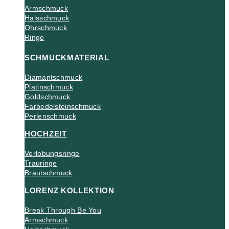
Armschmuck
Halsschmuck
Ohrschmuck
Ringe
SCHMUCKMATERIAL
Diamantschmuck
Platinschmuck
Goldschmuck
Farbedelsteinschmuck
Perlenschmuck
HOCHZEIT
Verlobungsringe
Trauringe
Brautschmuck
LORENZ KOLLEKTION
Break Through Be You
Armschmuck