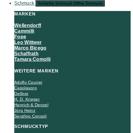
Schmuck
Schließe Schmuck
Öffne Schmuck
MARKEN
Wellendorff
Cammilli
Fope
Leo Wittwer
Marco Bicego
Schaffrath
Tamara Comolli
WEITERE MARKEN
Adolfo Courier
Capolavoro
Gellner
H. D. Krieger
Henrich & Denzel
Jörg Heinz
Serafino Consoli
SCHMUCKTYP