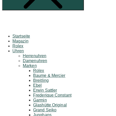
Startseite
Magazin
Rolex
Uhren
Herrenuhren
Damenuhren
Marken
Rolex
Baume & Mercier
Breitling
Ebel
Erwin Sattler
Frederique Constant
Garmin
Glashütte Original
Grand Seiko
Junghans