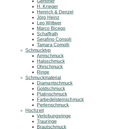
Gerstner
H. Krieger
Henrich & Denzel
Jörg Heinz
Leo Wittwer
Marco Bicego
Schaffrath
Serafino Consoli
Tamara Comolli
Schmucktyp
Armschmuck
Halsschmuck
Ohrschmuck
Ringe
Schmuckmaterial
Diamantschmuck
Goldschmuck
Platinschmuck
Farbedelsteinschmuck
Perlenschmuck
Hochzeit
Verlobungsringe
Trauringe
Brautschmuck