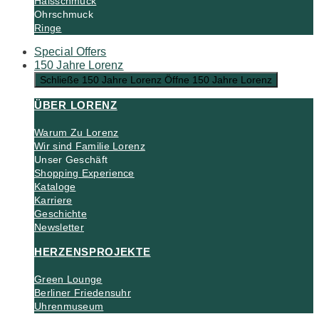
Halsschmuck
Ohrschmuck
Ringe
Special Offers
150 Jahre Lorenz
Schließe 150 Jahre Lorenz
Öffne 150 Jahre Lorenz
ÜBER LORENZ
Warum Zu Lorenz
Wir sind Familie Lorenz
Unser Geschäft
Shopping Experience
Kataloge
Karriere
Geschichte
Newsletter
HERZENSPROJEKTE
Green Lounge
Berliner Friedensuhr
Uhrenmuseum