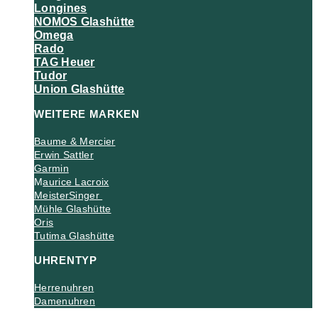
Longines
NOMOS Glashütte
Omega
Rado
TAG Heuer
Tudor
Union Glashütte
WEITERE MARKEN
Baume & Mercier
Erwin Sattler
Garmin
M
aurice Lacroix
MeisterSinger
Mühle Glashütte
Oris
Tutima Glashütte
UHRENTYP
Herrenuhren
Damenuhren