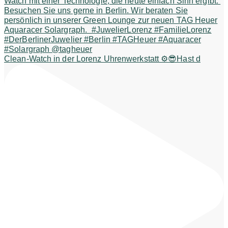
Clean-Watch in der Lorenz Uhrenwerkstatt ⚙️😎Hast d