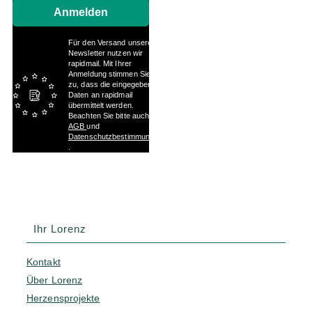
Anmelden
Für den Versand unserer
Newsletter nutzen wir
rapidmail. Mit Ihrer
Anmeldung stimmen Sie
zu, dass die eingegebenen
Daten an rapidmail
übermittelt werden.
Beachten Sie bitte auch die
AGB
und
Datenschutzbestimmungen
.
Ihr Lorenz
Kontakt
Über Lorenz
Herzensprojekte