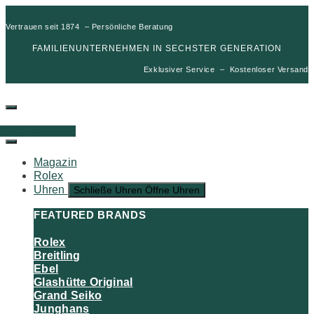
Vertrauen seit 1874 – Persönliche Beratung
FAMILIENUNTERNEHMEN IN SECHSTER GENERATION
Exklusiver Service – Kostenloser Versand
00
€
0
Warenkorb
Magazin
Rolex
Uhren
Schließe Uhren
Öffne Uhren
FEATURED BRANDS
Rolex
Breitling
Ebel
Glashütte Original
Grand Seiko
Junghans