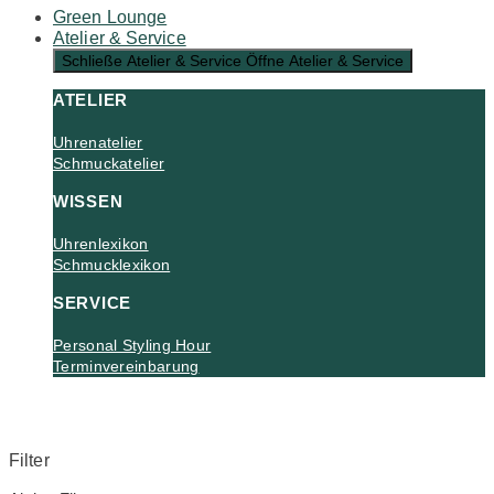
Green Lounge
Atelier & Service
Schließe Atelier & Service
Öffne Atelier & Service
ATELIER
Uhrenatelier
Schmuckatelier
WISSEN
Uhrenlexikon
Schmucklexikon
SERVICE
Personal Styling Hour
Terminvereinbarung
Filter