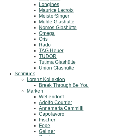
Longines
Maurice Lacroix
MeisterSinger
Mühle Glashütte
Nomos Glashütte
Omega
Oris
Rado
TAG Heuer
TUDOR
Tutima Glashütte
Union Glashütte
Schmuck
Lorenz Kollektion
Break Through Be You
Marken
Wellendorff
Adolfo Courrier
Annamaria Cammilli
Capolavoro
Fischer
Fope
Gellner