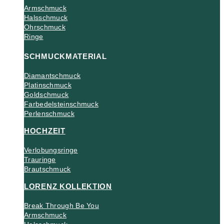
Armschmuck
Halsschmuck
Ohrschmuck
Ringe
SCHMUCKMATERIAL
Diamantschmuck
Platinschmuck
Goldschmuck
Farbedelsteinschmuck
Perlenschmuck
HOCHZEIT
Verlobungsringe
Trauringe
Brautschmuck
LORENZ KOLLEKTION
Break Through Be You
Armschmuck