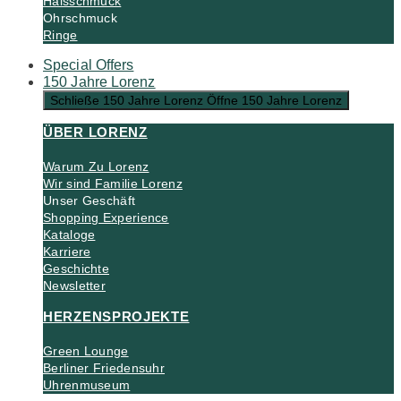
Halsschmuck
Ohrschmuck
Ringe
Special Offers
150 Jahre Lorenz
Schließe 150 Jahre Lorenz
Öffne 150 Jahre Lorenz
ÜBER LORENZ
Warum Zu Lorenz
Wir sind Familie Lorenz
Unser Geschäft
Shopping Experience
Kataloge
Karriere
Geschichte
Newsletter
HERZENSPROJEKTE
Green Lounge
Berliner Friedensuhr
Uhrenmuseum