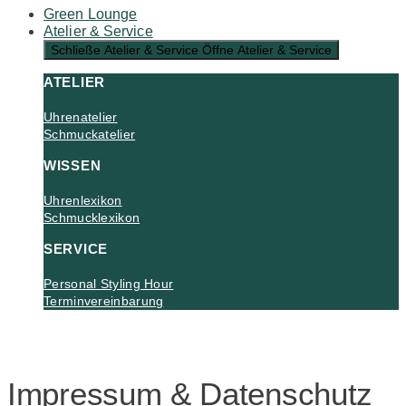
Green Lounge
Atelier & Service
Schließe Atelier & Service
Öffne Atelier & Service
ATELIER
Uhrenatelier
Schmuckatelier
WISSEN
Uhrenlexikon
Schmucklexikon
SERVICE
Personal Styling Hour
Terminvereinbarung
Impressum & Datenschutz