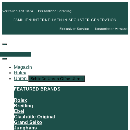
Vertrauen seit 1874 – Persönliche Beratung
FAMILIENUNTERNEHMEN IN SECHSTER GENERATION
Exklusiver Service – Kostenloser Versand
00
€
0
Warenkorb
Magazin
Rolex
Uhren
Schließe Uhren
Öffne Uhren
FEATURED BRANDS
Rolex
Breitling
Ebel
Glashütte Original
Grand Seiko
Junghans