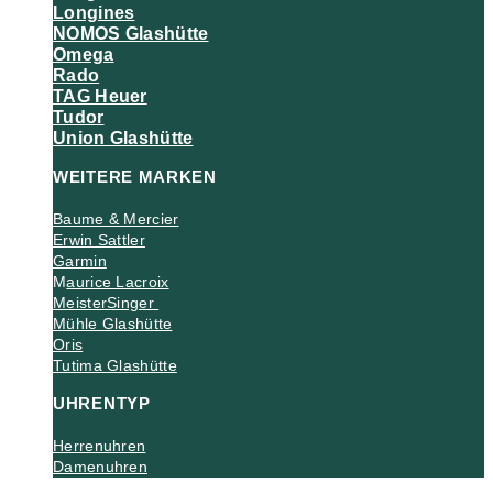
Longines
NOMOS Glashütte
Omega
Rado
TAG Heuer
Tudor
Union Glashütte
WEITERE MARKEN
Baume & Mercier
Erwin Sattler
Garmin
M
aurice Lacroix
MeisterSinger
Mühle Glashütte
Oris
Tutima Glashütte
UHRENTYP
Herrenuhren
Damenuhren