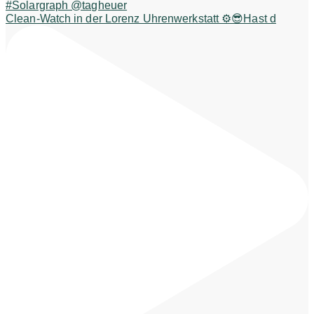
Clean-Watch in der Lorenz Uhrenwerkstatt ⚙️😎Hast d