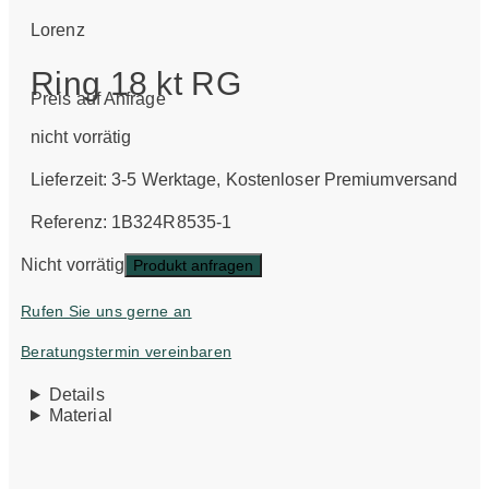
Lorenz
Ring 18 kt RG
Preis auf Anfrage
nicht vorrätig
Lieferzeit:
3-5 Werktage
, Kostenloser Premiumversand
Referenz: 1B324R8535-1
Nicht vorrätig
Produkt anfragen
Rufen Sie uns gerne an
Beratungstermin vereinbaren
Details
Material