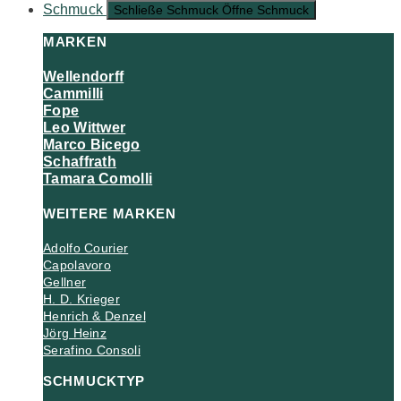
Schmuck
Schließe Schmuck
Öffne Schmuck
MARKEN
Wellendorff
Cammilli
Fope
Leo Wittwer
Marco Bicego
Schaffrath
Tamara Comolli
WEITERE MARKEN
Adolfo Courier
Capolavoro
Gellner
H. D. Krieger
Henrich & Denzel
Jörg Heinz
Serafino Consoli
SCHMUCKTYP