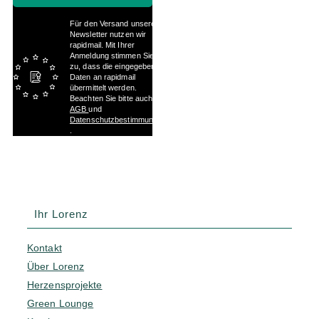
Für den Versand unserer
Newsletter nutzen wir
rapidmail. Mit Ihrer
Anmeldung stimmen Sie
zu, dass die eingegebenen
Daten an rapidmail
übermittelt werden.
Beachten Sie bitte auch die
AGB
und
Datenschutzbestimmungen
.
Ihr Lorenz
Kontakt
Über Lorenz
Herzensprojekte
Green Lounge