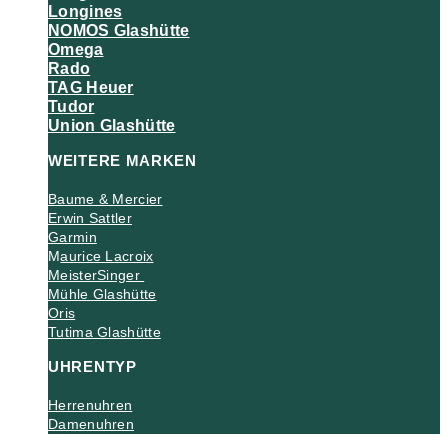
Longines
NOMOS Glashütte
Omega
Rado
TAG Heuer
Tudor
Union Glashütte
WEITERE MARKEN
Baume & Mercier
Erwin Sattler
Garmin
M
aurice Lacroix
MeisterSinger
Mühle Glashütte
Oris
Tutima Glashütte
UHRENTYP
Herrenuhren
Damenuhren