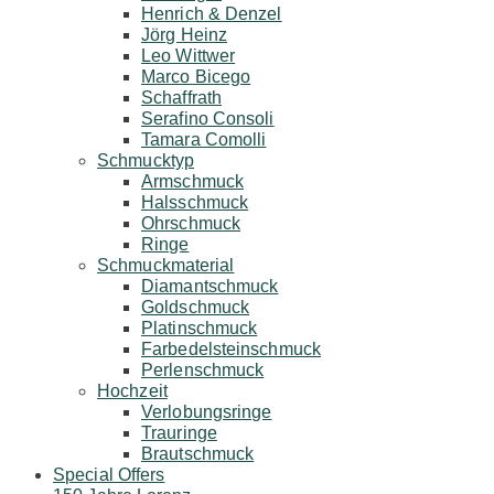
Henrich & Denzel
Jörg Heinz
Leo Wittwer
Marco Bicego
Schaffrath
Serafino Consoli
Tamara Comolli
Schmucktyp
Armschmuck
Halsschmuck
Ohrschmuck
Ringe
Schmuckmaterial
Diamantschmuck
Goldschmuck
Platinschmuck
Farbedelsteinschmuck
Perlenschmuck
Hochzeit
Verlobungsringe
Trauringe
Brautschmuck
Special Offers