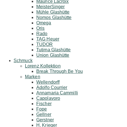
Maurice Lacroix
MeisterSinger
Mühle Glashütte
Nomos Glashütte
Omega
Oris
Rado
TAG Heuer
TUDOR
Tutima Glashütte
Union Glashütte
Schmuck
Lorenz Kollektion
Break Through Be You
Marken
Wellendorff
Adolfo Courrier
Annamaria Cammilli
Capolavoro
Fischer
Fope
Gellner
Gerstner
H. Krieger