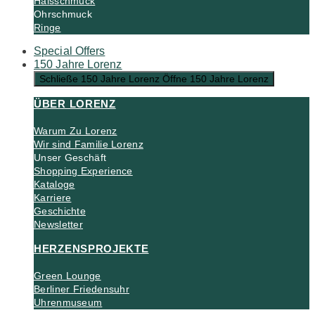
Halsschmuck
Ohrschmuck
Ringe
Special Offers
150 Jahre Lorenz
Schließe 150 Jahre Lorenz
Öffne 150 Jahre Lorenz
ÜBER LORENZ
Warum Zu Lorenz
Wir sind Familie Lorenz
Unser Geschäft
Shopping Experience
Kataloge
Karriere
Geschichte
Newsletter
HERZENSPROJEKTE
Green Lounge
Berliner Friedensuhr
Uhrenmuseum