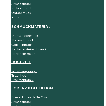
Armschmuck
Halsschmuck
Ohrschmuck
Ringe
SCHMUCKMATERIAL
Diamantschmuck
Platinschmuck
Goldschmuck
Farbedelsteinschmuck
Perlenschmuck
HOCHZEIT
Verlobungsringe
Trauringe
Brautschmuck
LORENZ KOLLEKTION
Break Through Be You
Armschmuck