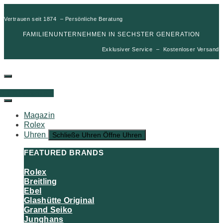
Vertrauen seit 1874 – Persönliche Beratung
FAMILIENUNTERNEHMEN IN SECHSTER GENERATION
Exklusiver Service – Kostenloser Versand
00
€
0
Warenkorb
Magazin
Rolex
Uhren
Schließe Uhren
Öffne Uhren
FEATURED BRANDS
Rolex
Breitling
Ebel
Glashütte Original
Grand Seiko
Junghans