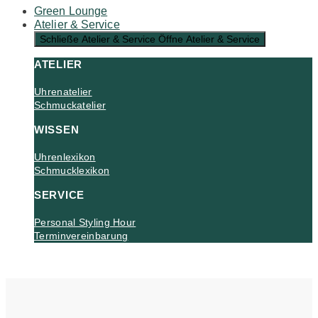
Green Lounge
Atelier & Service
Schließe Atelier & Service
Öffne Atelier & Service
ATELIER
Uhrenatelier
Schmuckatelier
WISSEN
Uhrenlexikon
Schmucklexikon
SERVICE
Personal Styling Hour
Terminvereinbarung