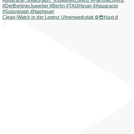
Clean-Watch in der Lorenz Uhrenwerkstatt ⚙️😎Hast d