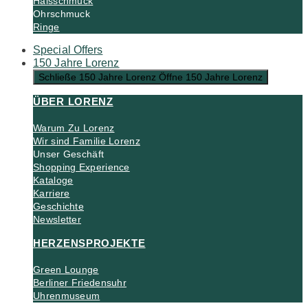
Halsschmuck
Ohrschmuck
Ringe
Special Offers
150 Jahre Lorenz
Schließe 150 Jahre Lorenz
Öffne 150 Jahre Lorenz
ÜBER LORENZ
Warum Zu Lorenz
Wir sind Familie Lorenz
Unser Geschäft
Shopping Experience
Kataloge
Karriere
Geschichte
Newsletter
HERZENSPROJEKTE
Green Lounge
Berliner Friedensuhr
Uhrenmuseum