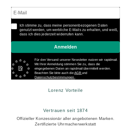
Ich stimme zu, dass meine personenbezogenen Daten
genutzt werden, um werbliche E-Mails zu erhalten, und weiß,
dass ich dies jederzeit widerrufen kann.
Anmelden
Für den Versand unserer Newsletter nutzen wir rapidmail.
Mit Ihrer Anmeldung stimmen Sie zu, dass die
eingegebenen Daten an rapidmail übermittelt werden.
Beachten Sie bitte auch die
AGB
und
Datenschutzbestimmungen
.
Lorenz Vorteile
Vertrauen seit 1874
Offizieller Konzessionär aller angebotenen Marken.
Zertifizierte Uhrmacherwerkstatt