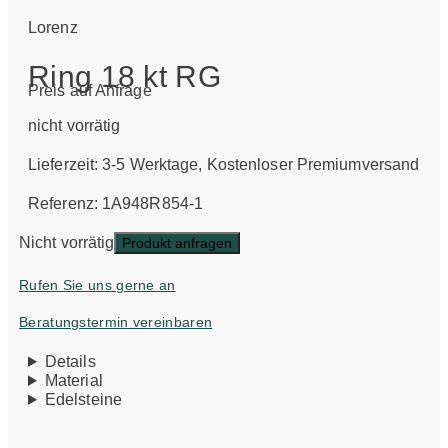
Lorenz
Ring 18 kt RG
Preis auf Anfrage
nicht vorrätig
Lieferzeit:
3-5 Werktage
, Kostenloser Premiumversand
Referenz: 1A948R854-1
Nicht vorrätig
Produkt anfragen
Rufen Sie uns gerne an
Beratungstermin vereinbaren
Details
Material
Edelsteine