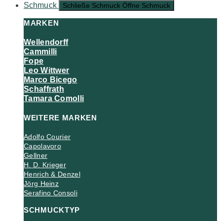
Schmuck
Schließe Schmuck
Öffne Schmuck
MARKEN
Wellendorff
Cammilli
Fope
Leo Wittwer
Marco Bicego
Schaffrath
Tamara Comolli
WEITERE MARKEN
Adolfo Courier
Capolavoro
Gellner
H. D. Krieger
Henrich & Denzel
Jörg Heinz
Serafino Consoli
SCHMUCKTYP