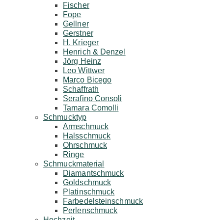
Fischer
Fope
Gellner
Gerstner
H. Krieger
Henrich & Denzel
Jörg Heinz
Leo Wittwer
Marco Bicego
Schaffrath
Serafino Consoli
Tamara Comolli
Schmucktyp
Armschmuck
Halsschmuck
Ohrschmuck
Ringe
Schmuckmaterial
Diamantschmuck
Goldschmuck
Platinschmuck
Farbedelsteinschmuck
Perlenschmuck
Hochzeit