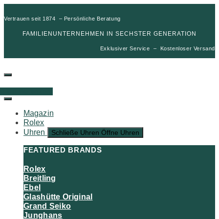
Vertrauen seit 1874 – Persönliche Beratung
FAMILIENUNTERNEHMEN IN SECHSTER GENERATION
Exklusiver Service – Kostenloser Versand
00
€
0
Warenkorb
Magazin
Rolex
Uhren
Schließe Uhren
Öffne Uhren
FEATURED BRANDS
Rolex
Breitling
Ebel
Glashütte Original
Grand Seiko
Junghans