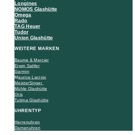
Longines
NOMOS Glashütte
Omega
Rado
TAG Heuer
Tudor
Union Glashütte
WEITERE MARKEN
Baume & Mercier
Erwin Sattler
Garmin
M
aurice Lacroix
MeisterSinger
Mühle Glashütte
Oris
Tutima Glashütte
UHRENTYP
Herrenuhren
Damenuhren