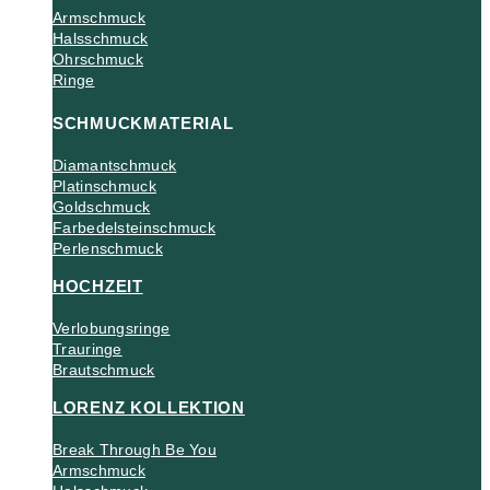
Armschmuck
Halsschmuck
Ohrschmuck
Ringe
SCHMUCKMATERIAL
Diamantschmuck
Platinschmuck
Goldschmuck
Farbedelsteinschmuck
Perlenschmuck
HOCHZEIT
Verlobungsringe
Trauringe
Brautschmuck
LORENZ KOLLEKTION
Break Through Be You
Armschmuck