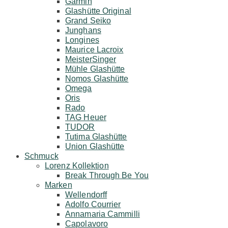
Garmin
Glashütte Original
Grand Seiko
Junghans
Longines
Maurice Lacroix
MeisterSinger
Mühle Glashütte
Nomos Glashütte
Omega
Oris
Rado
TAG Heuer
TUDOR
Tutima Glashütte
Union Glashütte
Schmuck
Lorenz Kollektion
Break Through Be You
Marken
Wellendorff
Adolfo Courrier
Annamaria Cammilli
Capolavoro