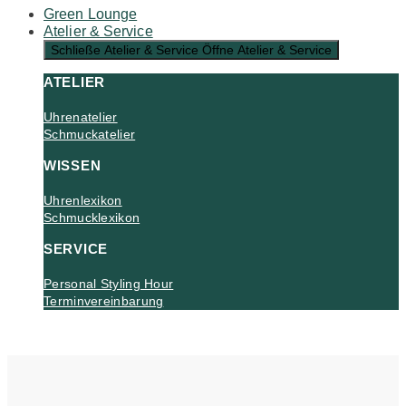
Green Lounge
Atelier & Service
Schließe Atelier & Service
Öffne Atelier & Service
ATELIER
Uhrenatelier
Schmuckatelier
WISSEN
Uhrenlexikon
Schmucklexikon
SERVICE
Personal Styling Hour
Terminvereinbarung