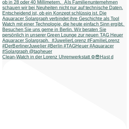
Clean-Watch in der Lorenz Uhrenwerkstatt ⚙️😎Hast d