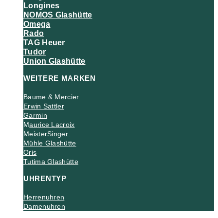
Longines
NOMOS Glashütte
Omega
Rado
TAG Heuer
Tudor
Union Glashütte
WEITERE MARKEN
Baume & Mercier
Erwin Sattler
Garmin
M
aurice Lacroix
MeisterSinger
Mühle Glashütte
Oris
Tutima Glashütte
UHRENTYP
Herrenuhren
Damenuhren