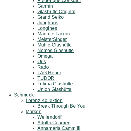
Frederique Constant
Garmin
Glashütte Original
Grand Seiko
Junghans
Longines
Maurice Lacroix
MeisterSinger
Mühle Glashütte
Nomos Glashütte
Omega
Oris
Rado
TAG Heuer
TUDOR
Tutima Glashütte
Union Glashütte
Schmuck
Lorenz Kollektion
Break Through Be You
Marken
Wellendorff
Adolfo Courrier
Annamaria Cammilli