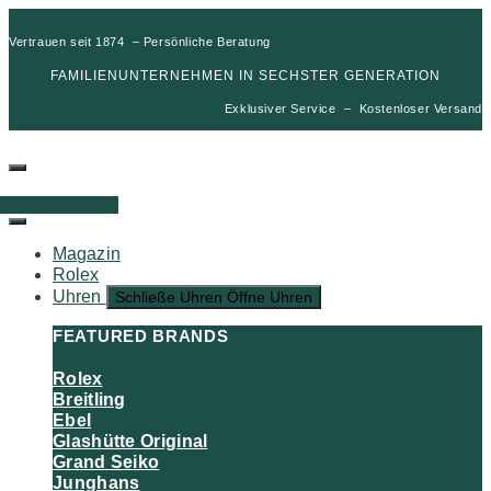
Vertrauen seit 1874 – Persönliche Beratung
FAMILIENUNTERNEHMEN IN SECHSTER GENERATION
Exklusiver Service – Kostenloser Versand
00
€
0
Warenkorb
Magazin
Rolex
Uhren
Schließe Uhren
Öffne Uhren
FEATURED BRANDS
Rolex
Breitling
Ebel
Glashütte Original
Grand Seiko
Junghans