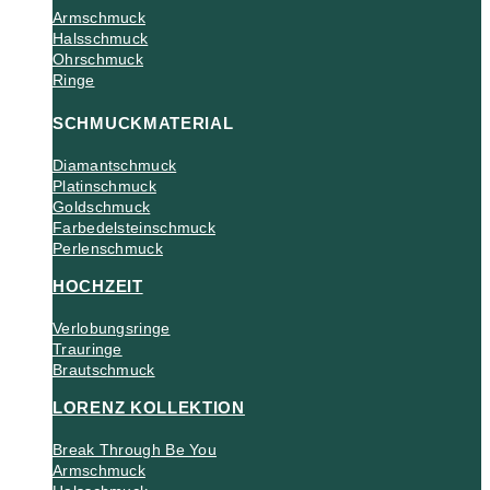
Armschmuck
Halsschmuck
Ohrschmuck
Ringe
SCHMUCKMATERIAL
Diamantschmuck
Platinschmuck
Goldschmuck
Farbedelsteinschmuck
Perlenschmuck
HOCHZEIT
Verlobungsringe
Trauringe
Brautschmuck
LORENZ KOLLEKTION
Break Through Be You
Armschmuck