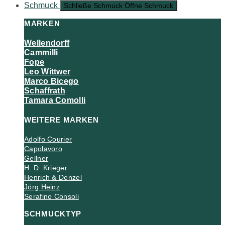
Schmuck
Schließe Schmuck
Öffne Schmuck
MARKEN
Wellendorff
Cammilli
Fope
Leo Wittwer
Marco Bicego
Schaffrath
Tamara Comolli
WEITERE MARKEN
Adolfo Courier
Capolavoro
Gellner
H. D. Krieger
Henrich & Denzel
Jörg Heinz
Serafino Consoli
SCHMUCKTYP