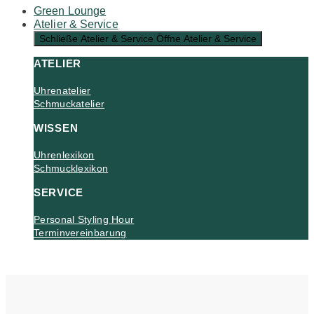
Green Lounge
Atelier & Service
Schließe Atelier & Service
Öffne Atelier & Service
ATELIER
Uhrenatelier
Schmuckatelier
WISSEN
Uhrenlexikon
Schmucklexikon
SERVICE
Personal Styling Hour
Terminvereinbarung