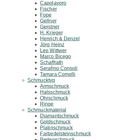
Capolavoro
Fischer
Fope
Gellner
Gerstner
H. Krieger
Henrich & Denzel
Jörg Heinz
Leo Wittwer
Marco Bicego
Schaffrath
Serafino Consoli
Tamara Comolli
Schmucktyp
Armschmuck
Halsschmuck
Ohrschmuck
Ringe
Schmuckmaterial
Diamantschmuck
Goldschmuck
Platinschmuck
Farbedelsteinschmuck
Perlenschmuck