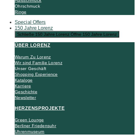
Halsschmuck
Ohrschmuck
Ringe
Special Offers
150 Jahre Lorenz
Schließe 150 Jahre Lorenz
Öffne 150 Jahre Lorenz
ÜBER LORENZ
Warum Zu Lorenz
Wir sind Familie Lorenz
Unser Geschäft
Shopping Experience
Kataloge
Karriere
Geschichte
Newsletter
HERZENSPROJEKTE
Green Lounge
Berliner Friedensuhr
Uhrenmuseum