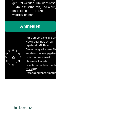
genutzt werden, um werbliche
E-Mails zu erhalten, und weiß,
dass ich dies jederzeit
widerrufen kann.
Anmelden
Für den Versand unserer
Newsletter nutzen wir
rapidmail. Mit Ihrer
Anmeldung stimmen Sie
zu, dass die eingegebenen
Daten an rapidmail
übermittelt werden.
Beachten Sie bitte auch die
AGB
und
Datenschutzbestimmungen
.
Ihr Lorenz