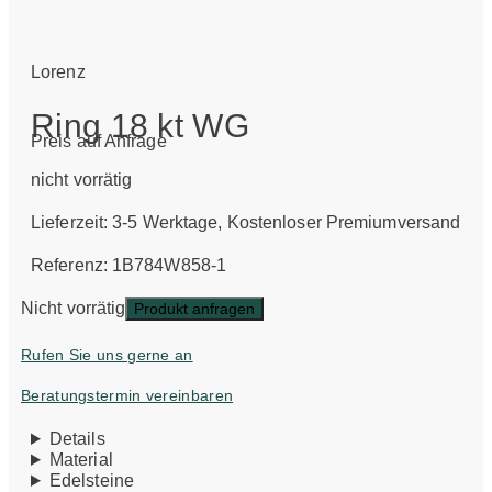
Lorenz
Ring 18 kt WG
Preis auf Anfrage
nicht vorrätig
Lieferzeit:
3-5 Werktage
, Kostenloser Premiumversand
Referenz: 1B784W858-1
Nicht vorrätig
Produkt anfragen
Rufen Sie uns gerne an
Beratungstermin vereinbaren
Details
Material
Edelsteine