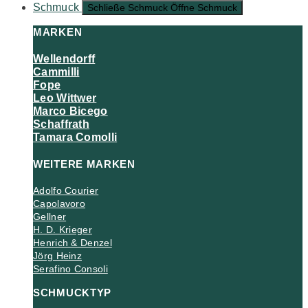
Schmuck
Schließe Schmuck
Öffne Schmuck
MARKEN
Wellendorff
Cammilli
Fope
Leo Wittwer
Marco Bicego
Schaffrath
Tamara Comolli
WEITERE MARKEN
Adolfo Courier
Capolavoro
Gellner
H. D. Krieger
Henrich & Denzel
Jörg Heinz
Serafino Consoli
SCHMUCKTYP