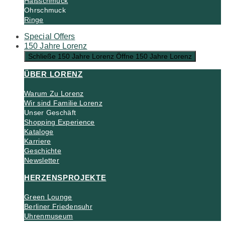
Halsschmuck
Ohrschmuck
Ringe
Special Offers
150 Jahre Lorenz
Schließe 150 Jahre Lorenz
Öffne 150 Jahre Lorenz
ÜBER LORENZ
Warum Zu Lorenz
Wir sind Familie Lorenz
Unser Geschäft
Shopping Experience
Kataloge
Karriere
Geschichte
Newsletter
HERZENSPROJEKTE
Green Lounge
Berliner Friedensuhr
Uhrenmuseum