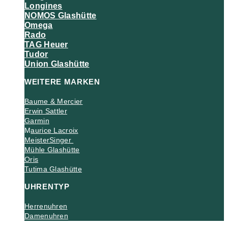
Longines
NOMOS Glashütte
Omega
Rado
TAG Heuer
Tudor
Union Glashütte
WEITERE MARKEN
Baume & Mercier
Erwin Sattler
Garmin
M
aurice Lacroix
MeisterSinger
Mühle Glashütte
Oris
Tutima Glashütte
UHRENTYP
Herrenuhren
Damenuhren