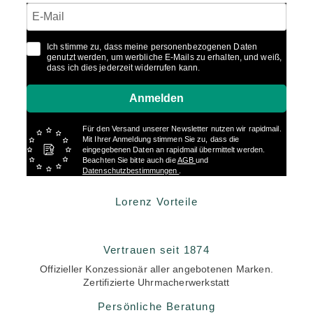
Ich stimme zu, dass meine personenbezogenen Daten
genutzt werden, um werbliche E-Mails zu erhalten, und weiß,
dass ich dies jederzeit widerrufen kann.
Anmelden
Für den Versand unserer Newsletter nutzen wir rapidmail.
Mit Ihrer Anmeldung stimmen Sie zu, dass die
eingegebenen Daten an rapidmail übermittelt werden.
Beachten Sie bitte auch die
AGB
und
Datenschutzbestimmungen
.
Lorenz Vorteile
Vertrauen seit 1874
Offizieller Konzessionär aller angebotenen Marken.
Zertifizierte Uhrmacherwerkstatt
Persönliche Beratung