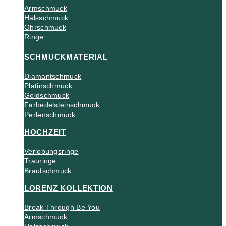
Armschmuck
Halsschmuck
Ohrschmuck
Ringe
SCHMUCKMATERIAL
Diamantschmuck
Platinschmuck
Goldschmuck
Farbedelsteinschmuck
Perlenschmuck
HOCHZEIT
Verlobungsringe
Trauringe
Brautschmuck
LORENZ KOLLEKTION
Break Through Be You
Armschmuck