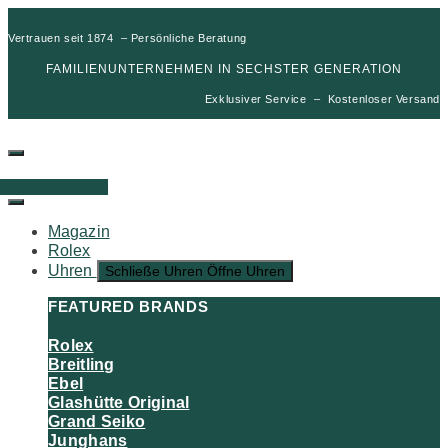
Vertrauen seit 1874 – Persönliche Beratung
FAMILIENUNTERNEHMEN IN SECHSTER GENERATION
Exklusiver Service – Kostenloser Versand
00
€
0
Warenkorb
Magazin
Rolex
Uhren
Schließe Uhren
Öffne Uhren
FEATURED BRANDS
Rolex
Breitling
Ebel
Glashütte Original
Grand Seiko
Junghans