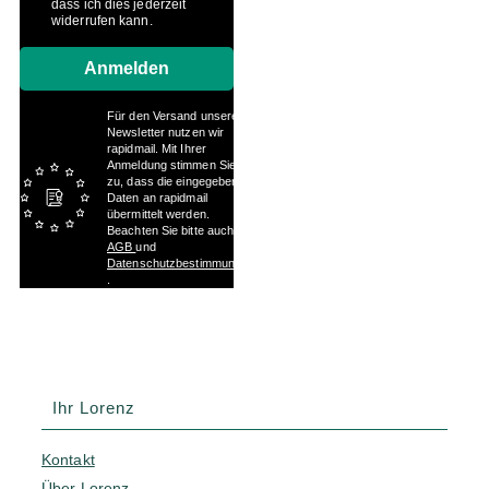
dass ich dies jederzeit
widerrufen kann.
Anmelden
Für den Versand unserer
Newsletter nutzen wir
rapidmail. Mit Ihrer
Anmeldung stimmen Sie
zu, dass die eingegebenen
Daten an rapidmail
übermittelt werden.
Beachten Sie bitte auch die
AGB
und
Datenschutzbestimmungen
.
Ihr Lorenz
Kontakt
Über Lorenz