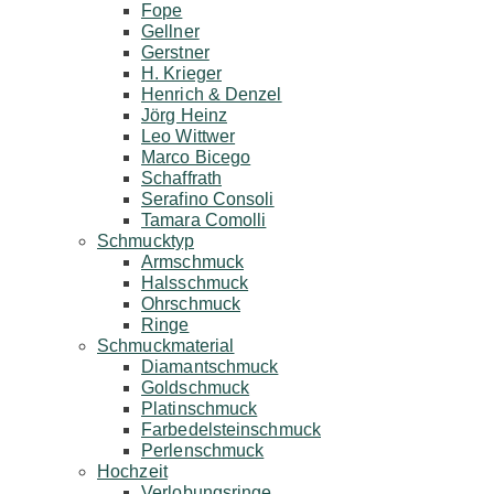
Fope
Gellner
Gerstner
H. Krieger
Henrich & Denzel
Jörg Heinz
Leo Wittwer
Marco Bicego
Schaffrath
Serafino Consoli
Tamara Comolli
Schmucktyp
Armschmuck
Halsschmuck
Ohrschmuck
Ringe
Schmuckmaterial
Diamantschmuck
Goldschmuck
Platinschmuck
Farbedelsteinschmuck
Perlenschmuck
Hochzeit
Verlobungsringe