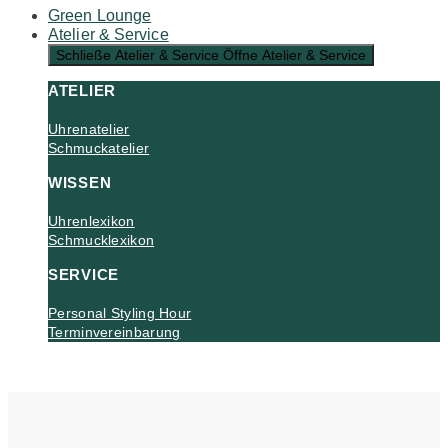
Green Lounge
Atelier & Service
Schließe Atelier & Service
Öffne Atelier & Service
ATELIER
Uhrenatelier
Schmuckatelier
WISSEN
Uhrenlexikon
Schmucklexikon
SERVICE
Personal Styling Hour
Terminvereinbarung