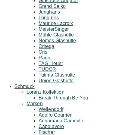
Glashütte Original
Grand Seiko
Junghans
Longines
Maurice Lacroix
MeisterSinger
Mühle Glashütte
Nomos Glashütte
Omega
Oris
Rado
TAG Heuer
TUDOR
Tutima Glashütte
Union Glashütte
Schmuck
Lorenz Kollektion
Break Through Be You
Marken
Wellendorff
Adolfo Courrier
Annamaria Cammilli
Capolavoro
Fischer