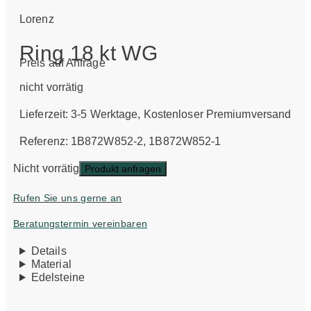
Lorenz
Ring 18 kt WG
Preis auf Anfrage
nicht vorrätig
Lieferzeit:
3-5 Werktage
, Kostenloser Premiumversand
Referenz: 1B872W852-2, 1B872W852-1
Nicht vorrätig
Produkt anfragen
Rufen Sie uns gerne an
Beratungstermin vereinbaren
Details
Material
Edelsteine