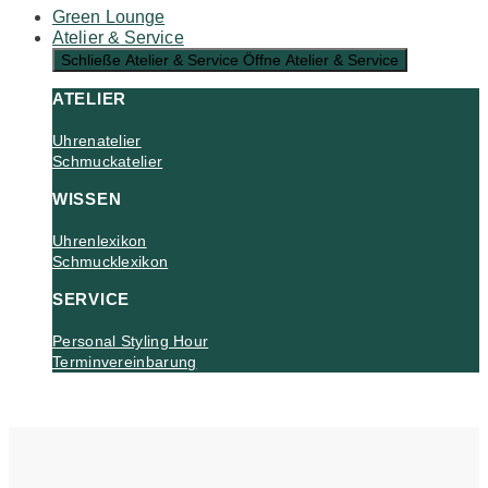
Green Lounge
Atelier & Service
Schließe Atelier & Service
Öffne Atelier & Service
ATELIER
Uhrenatelier
Schmuckatelier
WISSEN
Uhrenlexikon
Schmucklexikon
SERVICE
Personal Styling Hour
Terminvereinbarung