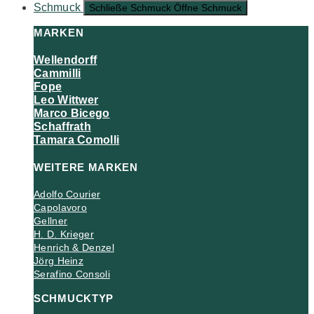
Schmuck
Schließe Schmuck
Öffne Schmuck
MARKEN
Wellendorff
Cammilli
Fope
Leo Wittwer
Marco Bicego
Schaffrath
Tamara Comolli
WEITERE MARKEN
Adolfo Courier
Capolavoro
Gellner
H. D. Krieger
Henrich & Denzel
Jörg Heinz
Serafino Consoli
SCHMUCKTYP