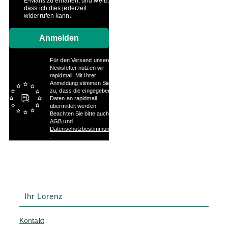
E-Mails zu erhalten, und weiß,
dass ich dies jederzeit
widerrufen kann.
Anmelden
Für den Versand unserer
Newsletter nutzen wir
rapidmail. Mit Ihrer
Anmeldung stimmen Sie
zu, dass die eingegebenen
Daten an rapidmail
übermittelt werden.
Beachten Sie bitte auch die
AGB
und
Datenschutzbestimmungen
.
Ihr Lorenz
Kontakt