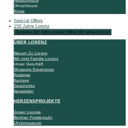
Halsschmuck
Ohrschmuck
Ringe
Special Offers
150 Jahre Lorenz
Schließe 150 Jahre Lorenz
Öffne 150 Jahre Lorenz
ÜBER LORENZ
Warum Zu Lorenz
Wir sind Familie Lorenz
Unser Geschäft
Shopping Experience
Kataloge
Karriere
Geschichte
Newsletter
HERZENSPROJEKTE
Green Lounge
Berliner Friedensuhr
Uhrenmuseum