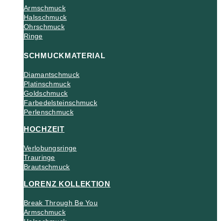
Armschmuck
Halsschmuck
Ohrschmuck
Ringe
SCHMUCKMATERIAL
Diamantschmuck
Platinschmuck
Goldschmuck
Farbedelsteinschmuck
Perlenschmuck
HOCHZEIT
Verlobungsringe
Trauringe
Brautschmuck
LORENZ KOLLEKTION
Break Through Be You
Armschmuck