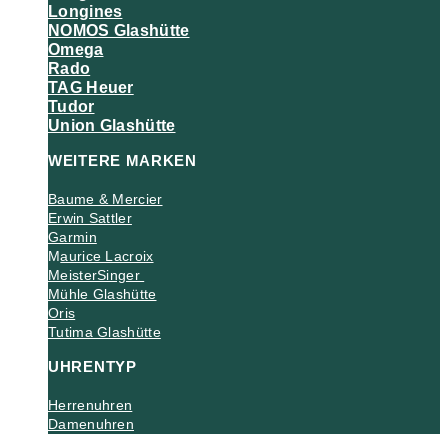
Longines
NOMOS Glashütte
Omega
Rado
TAG Heuer
Tudor
Union Glashütte
WEITERE MARKEN
Baume & Mercier
Erwin Sattler
Garmin
M
aurice Lacroix
MeisterSinger
Mühle Glashütte
Oris
Tutima Glashütte
UHRENTYP
Herrenuhren
Damenuhren