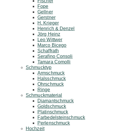
Fischer
Fope
Gellner
Gerstner
H. Krieger
Henrich & Denzel
Jörg Heinz
Leo Wittwer
Marco Bicego
Schaffrath
Serafino Consoli
Tamara Comolli
Schmucktyp
Armschmuck
Halsschmuck
Ohrschmuck
Ringe
Schmuckmaterial
Diamantschmuck
Goldschmuck
Platinschmuck
Farbedelsteinschmuck
Perlenschmuck
Hochzeit