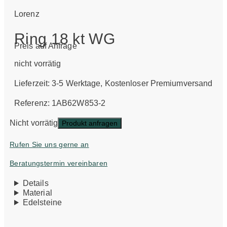
Lorenz
Ring 18 kt WG
Preis auf Anfrage
nicht vorrätig
Lieferzeit:
3-5 Werktage
, Kostenloser Premiumversand
Referenz: 1AB62W853-2
Nicht vorrätig
Produkt anfragen
Rufen Sie uns gerne an
Beratungstermin vereinbaren
Details
Material
Edelsteine