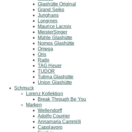
Glashütte Original
Grand Seiko
Junghans
Longines
Maurice Lacroix
MeisterSinger
Mühle Glashütte
Nomos Glashütte
Omega
Oris
Rado
TAG Heuer
TUDOR
Tutima Glashütte
Union Glashütte
Schmuck
Lorenz Kollektion
Break Through Be You
Marken
Wellendorff
Adolfo Courrier
Annamaria Cammilli
Capolavoro