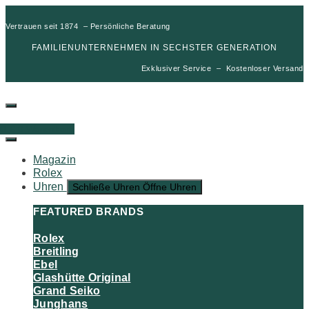
Vertrauen seit 1874 – Persönliche Beratung
FAMILIENUNTERNEHMEN IN SECHSTER GENERATION
Exklusiver Service – Kostenloser Versand
00
€
0
Warenkorb
Magazin
Rolex
Uhren
Schließe Uhren
Öffne Uhren
FEATURED BRANDS
Rolex
Breitling
Ebel
Glashütte Original
Grand Seiko
Junghans