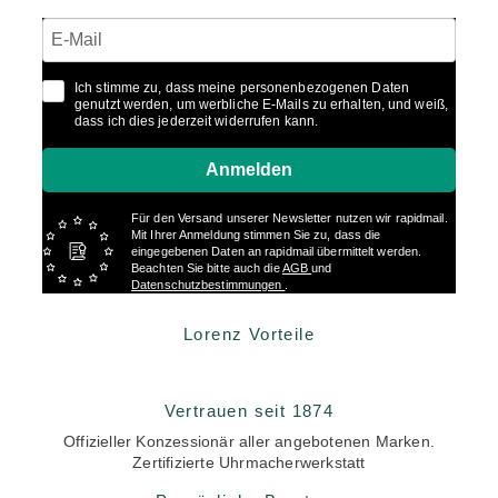
Ich stimme zu, dass meine personenbezogenen Daten
genutzt werden, um werbliche E-Mails zu erhalten, und weiß,
dass ich dies jederzeit widerrufen kann.
Anmelden
Für den Versand unserer Newsletter nutzen wir rapidmail.
Mit Ihrer Anmeldung stimmen Sie zu, dass die
eingegebenen Daten an rapidmail übermittelt werden.
Beachten Sie bitte auch die
AGB
und
Datenschutzbestimmungen
.
Lorenz Vorteile
Vertrauen seit 1874
Offizieller Konzessionär aller angebotenen Marken.
Zertifizierte Uhrmacherwerkstatt