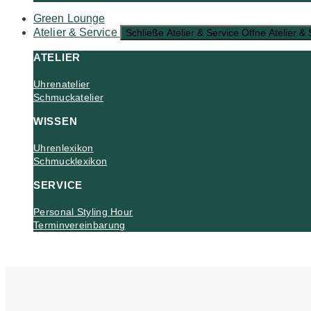
Green Lounge
Atelier & Service
Schließe Atelier & Service
Öffne Atelier & 
ATELIER
Uhrenatelier
Schmuckatelier
WISSEN
Uhrenlexikon
Schmucklexikon
SERVICE
Personal Styling Hour
Terminvereinbarung