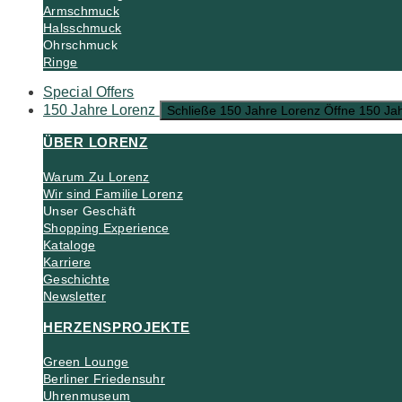
Armschmuck
Halsschmuck
Ohrschmuck
Ringe
Special Offers
150 Jahre Lorenz
Schließe 150 Jahre Lorenz
Öffne 150 Ja
ÜBER LORENZ
Warum Zu Lorenz
Wir sind Familie Lorenz
Unser Geschäft
Shopping Experience
Kataloge
Karriere
Geschichte
Newsletter
HERZENSPROJEKTE
Green Lounge
Berliner Friedensuhr
Uhrenmuseum