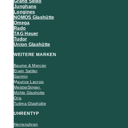
Grand Seiko
Junghans
Longines
NOMOS Glashütte
Omega
Rado
TAG Heuer
Tudor
Union Glashütte
WEITERE MARKEN
Baume & Mercier
Erwin Sattler
Garmin
M
aurice Lacroix
MeisterSinger
Mühle Glashütte
Oris
Tutima Glashütte
UHRENTYP
Herrenuhren