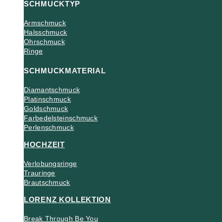
SCHMUCKTYP
Armschmuck
Halsschmuck
Ohrschmuck
Ringe
SCHMUCKMATERIAL
Diamantschmuck
Platinschmuck
Goldschmuck
Farbedelsteinschmuck
Perlenschmuck
HOCHZEIT
Verlobungsringe
Trauringe
Brautschmuck
LORENZ KOLLEKTION
Break Through Be You