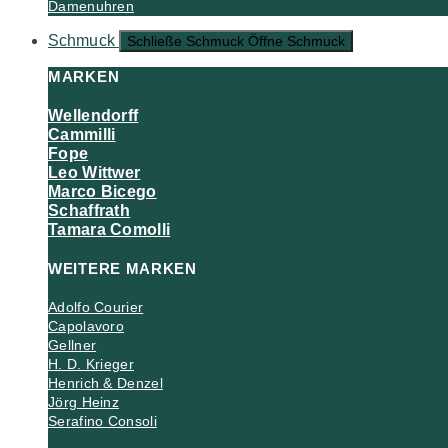
Damenuhren
Schmuck
Schließe Schmuck
Öffne Schmuck
MARKEN
Wellendorff
Cammilli
Fope
Leo Wittwer
Marco Bicego
Schaffrath
Tamara Comolli
WEITERE MARKEN
Adolfo Courier
Capolavoro
Gellner
H. D. Krieger
Henrich & Denzel
Jörg Heinz
Serafino Consoli