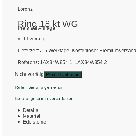
Lorenz
Ring 18 kt WG
Preis auf Anfrage
nicht vorrätig
Lieferzeit:
3-5 Werktage
, Kostenloser Premiumversan
Referenz: 1AX84W854-1, 1AX84W854-2
Nicht vorrätig
Produkt anfragen
Rufen Sie uns gerne an
Beratungstermin vereinbaren
Details
Material
Edelsteine