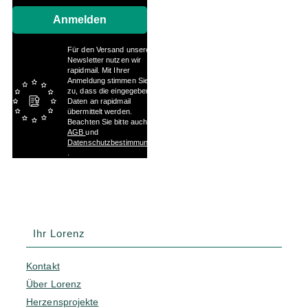
Anmelden
Für den Versand unserer
Newsletter nutzen wir
rapidmail. Mit Ihrer
Anmeldung stimmen Sie
zu, dass die eingegebenen
Daten an rapidmail
übermittelt werden.
Beachten Sie bitte auch die
AGB
und
Datenschutzbestimmungen
.
Ihr Lorenz
Kontakt
Über Lorenz
Herzensprojekte