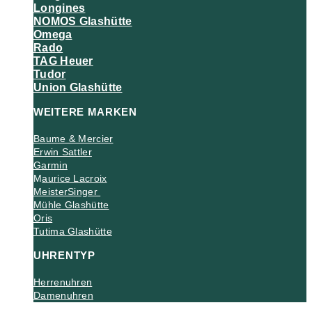
Longines
NOMOS Glashütte
Omega
Rado
TAG Heuer
Tudor
Union Glashütte
WEITERE MARKEN
Baume & Mercier
Erwin Sattler
Garmin
M
aurice Lacroix
MeisterSinger
Mühle Glashütte
Oris
Tutima Glashütte
UHRENTYP
Herrenuhren
Damenuhren