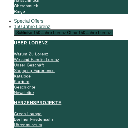
Halsschmuck
Ohrschmuck
Ringe
Special Offers
150 Jahre Lorenz
Schließe 150 Jahre Lorenz
Öffne 150 Jahre Lorenz
ÜBER LORENZ
Warum Zu Lorenz
Wir sind Familie Lorenz
Unser Geschäft
Shopping Experience
Kataloge
Karriere
Geschichte
Newsletter
HERZENSPROJEKTE
Green Lounge
Berliner Friedensuhr
Uhrenmuseum