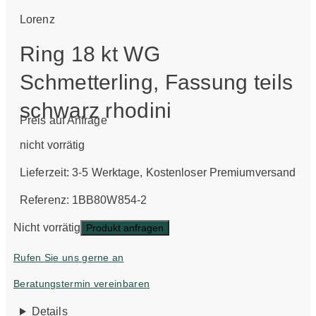
Lorenz
Ring 18 kt WG
Schmetterling, Fassung teils
schwarz rhodini
Preis auf Anfrage
nicht vorrätig
Lieferzeit:
3-5 Werktage
, Kostenloser Premiumversand
Referenz: 1BB80W854-2
Nicht vorrätig
Produkt anfragen
Rufen Sie uns gerne an
Beratungstermin vereinbaren
Details