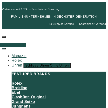
Vertrauen seit 1874 – Persönliche Beratung
FAMILIENUNTERNEHMEN IN SECHSTER GENERATION
Exklusiver Service – Kostenloser Versand
00
€
0
Warenkorb
Magazin
Rolex
Uhren
Schließe Uhren
Öffne Uhren
FEATURED BRANDS
Rolex
Breitling
Ebel
Glashütte Original
Grand Seiko
Junghans