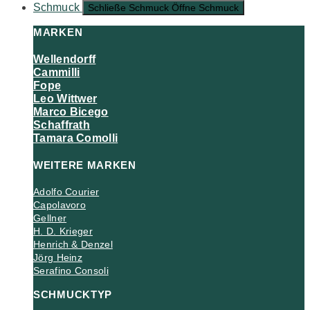
Schmuck
Schließe Schmuck
Öffne Schmuck
MARKEN
Wellendorff
Cammilli
Fope
Leo Wittwer
Marco Bicego
Schaffrath
Tamara Comolli
WEITERE MARKEN
Adolfo Courier
Capolavoro
Gellner
H. D. Krieger
Henrich & Denzel
Jörg Heinz
Serafino Consoli
SCHMUCKTYP