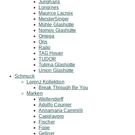
Junghans
Longines
Maurice Lacroix
MeisterSinger
Mühle Glashütte
Nomos Glashütte
Omega
Oris
Rado
TAG Heuer
TUDOR
Tutima Glashütte
Union Glashütte
Schmuck
Lorenz Kollektion
Break Through Be You
Marken
Wellendorff
Adolfo Courrier
Annamaria Cammilli
Capolavoro
Fischer
Fope
Gellner