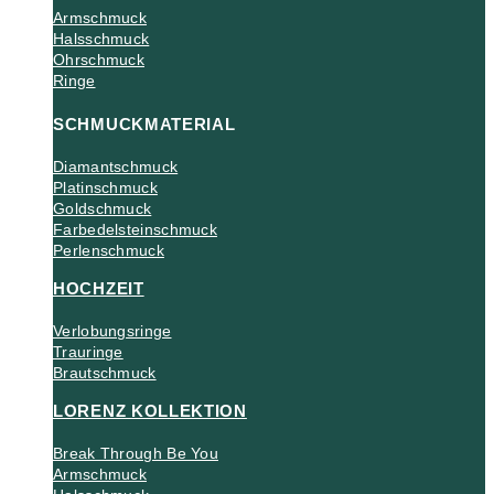
Armschmuck
Halsschmuck
Ohrschmuck
Ringe
SCHMUCKMATERIAL
Diamantschmuck
Platinschmuck
Goldschmuck
Farbedelsteinschmuck
Perlenschmuck
HOCHZEIT
Verlobungsringe
Trauringe
Brautschmuck
LORENZ KOLLEKTION
Break Through Be You
Armschmuck