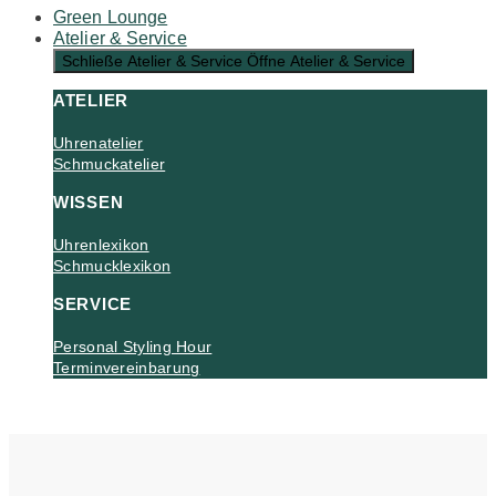
Green Lounge
Atelier & Service
Schließe Atelier & Service
Öffne Atelier & Service
ATELIER
Uhrenatelier
Schmuckatelier
WISSEN
Uhrenlexikon
Schmucklexikon
SERVICE
Personal Styling Hour
Terminvereinbarung