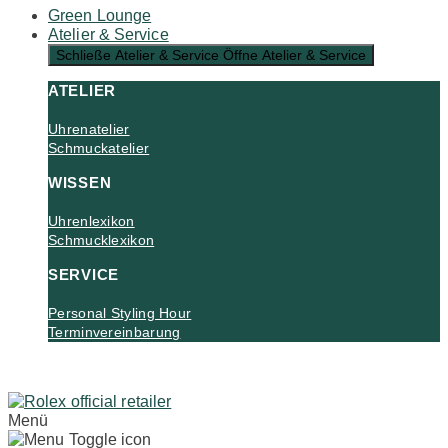
Green Lounge
Atelier & Service
Schließe Atelier & Service
Öffne Atelier & Service
ATELIER
Uhrenatelier
Schmuckatelier
WISSEN
Uhrenlexikon
Schmucklexikon
SERVICE
Personal Styling Hour
Terminvereinbarung
Menü