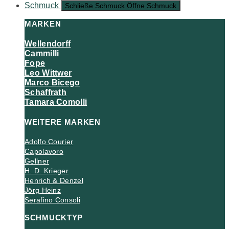
Schmuck
Schließe Schmuck
Öffne Schmuck
MARKEN
Wellendorff
Cammilli
Fope
Leo Wittwer
Marco Bicego
Schaffrath
Tamara Comolli
WEITERE MARKEN
Adolfo Courier
Capolavoro
Gellner
H. D. Krieger
Henrich & Denzel
Jörg Heinz
Serafino Consoli
SCHMUCKTYP