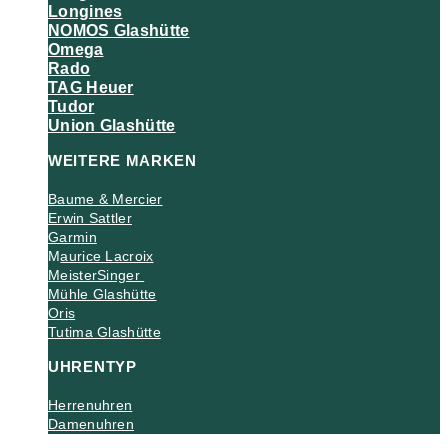
Longines
NOMOS Glashütte
Omega
Rado
TAG Heuer
Tudor
Union Glashütte
WEITERE MARKEN
Baume & Mercier
Erwin Sattler
Garmin
M
aurice Lacroix
MeisterSinger
Mühle Glashütte
Oris
Tutima Glashütte
UHRENTYP
Herrenuhren
Damenuhren