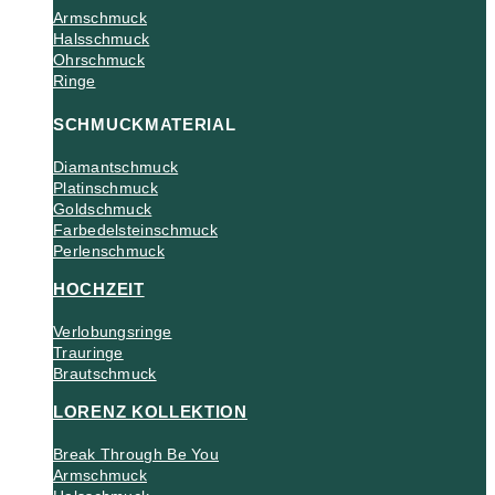
Armschmuck
Halsschmuck
Ohrschmuck
Ringe
SCHMUCKMATERIAL
Diamantschmuck
Platinschmuck
Goldschmuck
Farbedelsteinschmuck
Perlenschmuck
HOCHZEIT
Verlobungsringe
Trauringe
Brautschmuck
LORENZ KOLLEKTION
Break Through Be You
Armschmuck