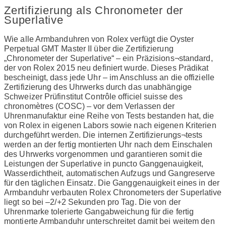
Zertifizierung als Chronometer der
Superlative
Wie alle Armbanduhren von Rolex verfügt die Oyster
Perpetual GMT Master II über die Zertifizierung
„Chronometer der Superlative“ – ein Präzisions¬standard,
der von Rolex 2015 neu definiert wurde. Dieses Prädikat
bescheinigt, dass jede Uhr – im Anschluss an die offizielle
Zertifizierung des Uhrwerks durch das unabhängige
Schweizer Prüfinstitut Contrôle officiel suisse des
chronomètres (COSC) – vor dem Verlassen der
Uhrenmanufaktur eine Reihe von Tests bestanden hat, die
von Rolex in eigenen Labors sowie nach eigenen Kriterien
durchgeführt werden. Die internen Zertifizierungs¬tests
werden an der fertig montierten Uhr nach dem Einschalen
des Uhrwerks vorgenommen und garantieren somit die
Leistungen der Superlative in puncto Ganggenauigkeit,
Wasserdichtheit, automatischen Aufzugs und Gangreserve
für den täglichen Einsatz. Die Ganggenauigkeit eines in der
Armbanduhr verbauten Rolex Chronometers der Superlative
liegt so bei –2/+2 Sekunden pro Tag. Die von der
Uhrenmarke tolerierte Gangabweichung für die fertig
montierte Armbanduhr unterschreitet damit bei weitem den