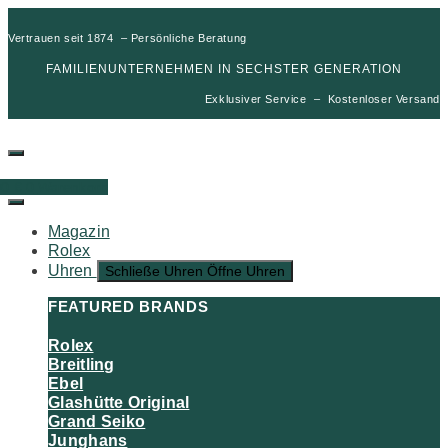
Vertrauen seit 1874 – Persönliche Beratung
FAMILIENUNTERNEHMEN IN SECHSTER GENERATION
Exklusiver Service – Kostenloser Versand
00
€
0
Warenkorb
Magazin
Rolex
Uhren
Schließe Uhren
Öffne Uhren
FEATURED BRANDS
Rolex
Breitling
Ebel
Glashütte Original
Grand Seiko
Junghans