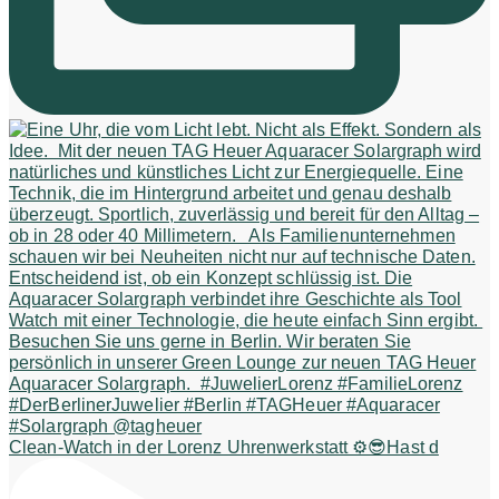
Clean-Watch in der Lorenz Uhrenwerkstatt ⚙️😎Hast d