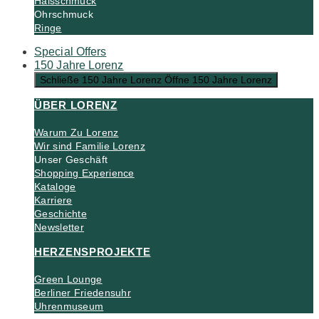
Halsschmuck
Ohrschmuck
Ringe
Special Offers
150 Jahre Lorenz
Schließe 150 Jahre Lorenz
Öffne 150 Jahre Lorenz
ÜBER LORENZ
Warum Zu Lorenz
Wir sind Familie Lorenz
Unser Geschäft
Shopping Experience
Kataloge
Karriere
Geschichte
Newsletter
HERZENSPROJEKTE
Green Lounge
Berliner Friedensuhr
Uhrenmuseum