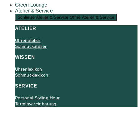
Green Lounge
Atelier & Service
Schließe Atelier & Service
Öffne Atelier & Service
ATELIER
Uhrenatelier
Schmuckatelier
WISSEN
Uhrenlexikon
Schmucklexikon
SERVICE
Personal Styling Hour
Terminvereinbarung