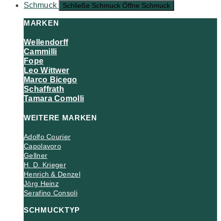
Schmuck
Schließe Schmuck
Öffne Schmuck
MARKEN
Wellendorff
Cammilli
Fope
Leo Wittwer
Marco Bicego
Schaffrath
Tamara Comolli
WEITERE MARKEN
Adolfo Courier
Capolavoro
Gellner
H. D. Krieger
Henrich & Denzel
Jörg Heinz
Serafino Consoli
SCHMUCKTYP