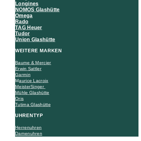
Longines
NOMOS Glashütte
Omega
Rado
TAG Heuer
Tudor
Union Glashütte
WEITERE MARKEN
Baume & Mercier
Erwin Sattler
Garmin
M
aurice Lacroix
MeisterSinger
Mühle Glashütte
Oris
Tutima Glashütte
UHRENTYP
Herrenuhren
Damenuhren