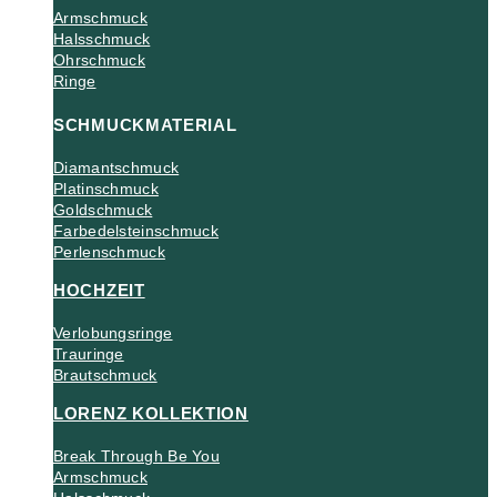
Armschmuck
Halsschmuck
Ohrschmuck
Ringe
SCHMUCKMATERIAL
Diamantschmuck
Platinschmuck
Goldschmuck
Farbedelsteinschmuck
Perlenschmuck
HOCHZEIT
Verlobungsringe
Trauringe
Brautschmuck
LORENZ KOLLEKTION
Break Through Be You
Armschmuck