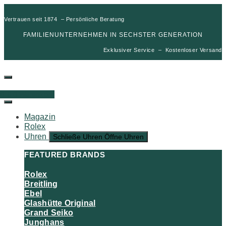
Vertrauen seit 1874 – Persönliche Beratung
FAMILIENUNTERNEHMEN IN SECHSTER GENERATION
Exklusiver Service – Kostenloser Versand
00
€
0
Warenkorb
Magazin
Rolex
Uhren
Schließe Uhren
Öffne Uhren
FEATURED BRANDS
Rolex
Breitling
Ebel
Glashütte Original
Grand Seiko
Junghans