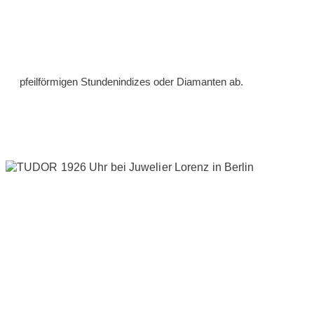
pfeilförmigen Stundenindizes oder Diamanten ab.
„Wir setzen auf das Beste
der Vergangenheit. Die
Besten Verfahren aus der
Uhrmacherkunst, die Besten