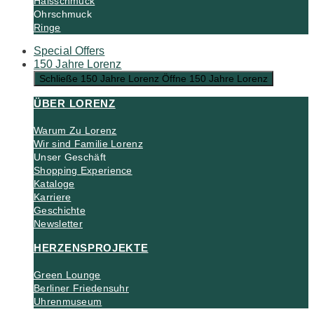
Halsschmuck
Ohrschmuck
Ringe
Special Offers
150 Jahre Lorenz
Schließe 150 Jahre Lorenz
Öffne 150 Jahre Lorenz
ÜBER LORENZ
Warum Zu Lorenz
Wir sind Familie Lorenz
Unser Geschäft
Shopping Experience
Kataloge
Karriere
Geschichte
Newsletter
HERZENSPROJEKTE
Green Lounge
Berliner Friedensuhr
Uhrenmuseum