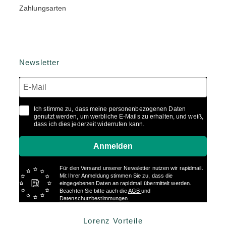
Zahlungsarten
Newsletter
Ich stimme zu, dass meine personenbezogenen Daten
genutzt werden, um werbliche E-Mails zu erhalten, und weiß,
dass ich dies jederzeit widerrufen kann.
Anmelden
Für den Versand unserer Newsletter nutzen wir rapidmail.
Mit Ihrer Anmeldung stimmen Sie zu, dass die
eingegebenen Daten an rapidmail übermittelt werden.
Beachten Sie bitte auch die
AGB
und
Datenschutzbestimmungen
.
Lorenz Vorteile