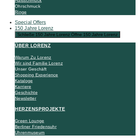
Halsschmuck
Ohrschmuck
Ringe
Special Offers
150 Jahre Lorenz
Schließe 150 Jahre Lorenz
Öffne 150 Jahre Lorenz
ÜBER LORENZ
Warum Zu Lorenz
Wir sind Familie Lorenz
Unser Geschäft
Shopping Experience
Kataloge
Karriere
Geschichte
Newsletter
HERZENSPROJEKTE
Green Lounge
Berliner Friedensuhr
Uhrenmuseum