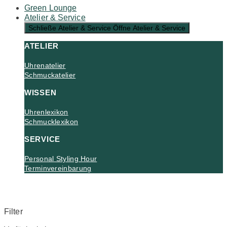
Green Lounge
Atelier & Service
Schließe Atelier & Service
Öffne Atelier & Service
ATELIER
Uhrenatelier
Schmuckatelier
WISSEN
Uhrenlexikon
Schmucklexikon
SERVICE
Personal Styling Hour
Terminvereinbarung
Filter