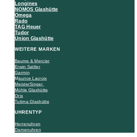
Longines
NOMOS Glashütte
Omega
Rado
TAG Heuer
Tudor
Union Glashütte
WEITERE MARKEN
Baume & Mercier
Erwin Sattler
Garmin
M
aurice Lacroix
MeisterSinger
Mühle Glashütte
Oris
Tutima Glashütte
UHRENTYP
Herrenuhren
Damenuhren