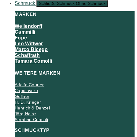
Schmuck
Schließe Schmuck
Öffne Schmuck
MARKEN
Wellendorff
Cammilli
Fope
Leo Wittwer
Marco Bicego
Schaffrath
Tamara Comolli
WEITERE MARKEN
Adolfo Courier
Capolavoro
Gellner
H. D. Krieger
Henrich & Denzel
Jörg Heinz
Serafino Consoli
SCHMUCKTYP