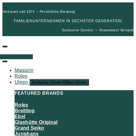
Vertrauen seit 1874 – Persönliche Beratung
FAMILIENUNTERNEHMEN IN SECHSTER GENERATION
Exklusiver Service – Kostenloser Versand
00
€
0
Warenkorb
Magazin
Rolex
Uhren
Schließe Uhren
Öffne Uhren
FEATURED BRANDS
Rolex
Breitling
Ebel
Glashütte Original
Grand Seiko
Junghans