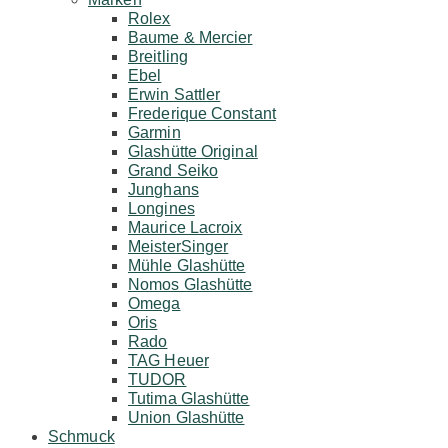
Rolex
Baume & Mercier
Breitling
Ebel
Erwin Sattler
Frederique Constant
Garmin
Glashütte Original
Grand Seiko
Junghans
Longines
Maurice Lacroix
MeisterSinger
Mühle Glashütte
Nomos Glashütte
Omega
Oris
Rado
TAG Heuer
TUDOR
Tutima Glashütte
Union Glashütte
Schmuck