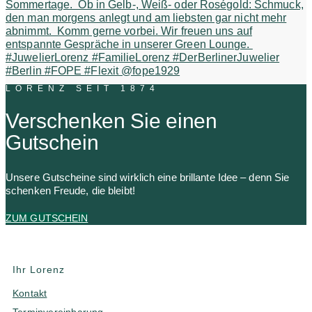
LORENZ SEIT 1874
Verschenken Sie einen
Gutschein
Unsere Gutscheine sind wirklich eine brillante Idee – denn Sie
schenken Freude, die bleibt!
ZUM GUTSCHEIN
Ihr Lorenz
Kontakt
Terminvereinbarung