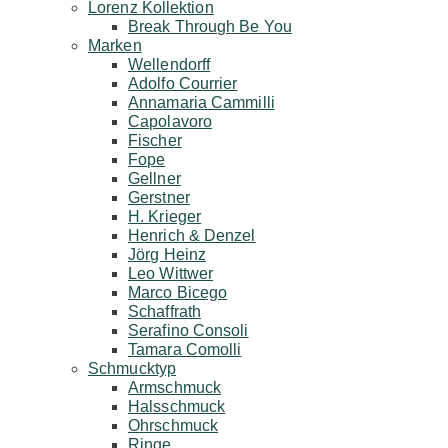
Lorenz Kollektion
Break Through Be You
Marken
Wellendorff
Adolfo Courrier
Annamaria Cammilli
Capolavoro
Fischer
Fope
Gellner
Gerstner
H. Krieger
Henrich & Denzel
Jörg Heinz
Leo Wittwer
Marco Bicego
Schaffrath
Serafino Consoli
Tamara Comolli
Schmucktyp
Armschmuck
Halsschmuck
Ohrschmuck
Ringe