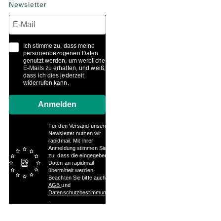
Newsletter
Ich stimme zu, dass meine
personenbezogenen Daten
genutzt werden, um werbliche
E-Mails zu erhalten, und weiß,
dass ich dies jederzeit
widerrufen kann.
Anmelden
Für den Versand unserer
Newsletter nutzen wir
rapidmail. Mit Ihrer
Anmeldung stimmen Sie
zu, dass die eingegebenen
Daten an rapidmail
übermittelt werden.
Beachten Sie bitte auch die
AGB
und
Datenschutzbestimmungen
.