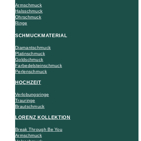
Armschmuck
Halsschmuck
Ohrschmuck
Ringe
SCHMUCKMATERIAL
Diamantschmuck
Platinschmuck
Goldschmuck
Farbedelsteinschmuck
Perlenschmuck
HOCHZEIT
Verlobungsringe
Trauringe
Brautschmuck
LORENZ KOLLEKTION
Break Through Be You
Armschmuck