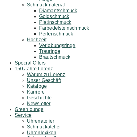
Schmuckmaterial
Diamantschmuck
Goldschmuck
Platinschmuck
Farbedelsteinschmuck
Perlenschmuck
Hochzeit
Verlobungsringe
Trauringe
Brautschmuck
Special Offers
150 Jahre Lorenz
Warum zu Lorenz
Unser Geschäft
Kataloge
Karriere
Geschichte
Newsletter
Greenlounge
Service
Uhrenatelier
Schmuckatelier
Uhrenlexikon