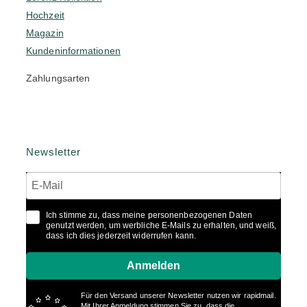
Hochzeit
Magazin
Kundeninformationen
Zahlungsarten
Newsletter
Ich stimme zu, dass meine personenbezogenen Daten
genutzt werden, um werbliche E-Mails zu erhalten, und weiß,
dass ich dies jederzeit widerrufen kann.
Anmelden
Für den Versand unserer Newsletter nutzen wir rapidmail.
Mit Ihrer Anmeldung stimmen Sie zu, dass die