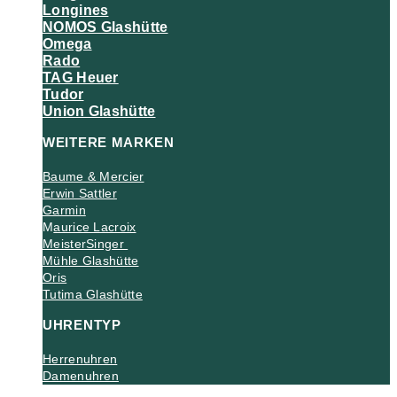
Longines
NOMOS Glashütte
Omega
Rado
TAG Heuer
Tudor
Union Glashütte
WEITERE MARKEN
Baume & Mercier
Erwin Sattler
Garmin
M
aurice Lacroix
MeisterSinger
Mühle Glashütte
Oris
Tutima Glashütte
UHRENTYP
Herrenuhren
Damenuhren