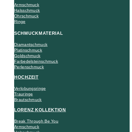
Armschmuck
Halsschmuck
Ohrschmuck
Ringe
SCHMUCKMATERIAL
Diamantschmuck
Platinschmuck
Goldschmuck
Farbedelsteinschmuck
Perlenschmuck
HOCHZEIT
Verlobungsringe
Trauringe
Brautschmuck
LORENZ KOLLEKTION
Break Through Be You
Armschmuck