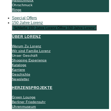
Halsschmuck
Ohrschmuck
Ringe
Special Offers
150 Jahre Lorenz
Schließe 150 Jahre Lorenz
Öffne 150 Jahre Lorenz
ÜBER LORENZ
Warum Zu Lorenz
Wir sind Familie Lorenz
Unser Geschäft
Shopping Experience
Kataloge
Karriere
Geschichte
Newsletter
HERZENSPROJEKTE
Green Lounge
Berliner Friedensuhr
Uhrenmuseum