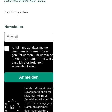
AGB Aktionsverkauf 2025
Zahlungsarten
Newsletter
Ich stimme zu, dass meine
personenbezogenen Daten
genutzt werden, um werbliche
E-Mails zu erhalten, und weiß,
dass ich dies jederzeit
widerrufen kann.
Anmelden
Für den Versand unserer
Newsletter nutzen wir
rapidmail. Mit Ihrer
Anmeldung stimmen Sie
zu, dass die eingegebenen
Daten an rapidmail
übermittelt werden.