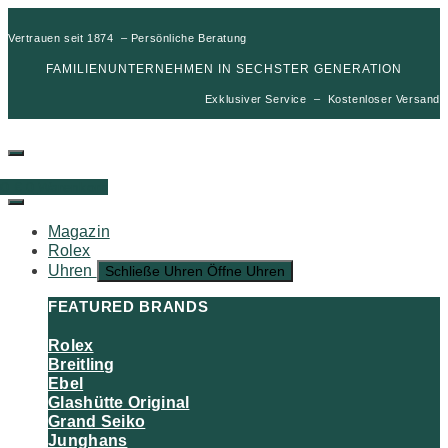
Vertrauen seit 1874 – Persönliche Beratung
FAMILIENUNTERNEHMEN IN SECHSTER GENERATION
Exklusiver Service – Kostenloser Versand
00
€
0
Warenkorb
Magazin
Rolex
Uhren
Schließe Uhren
Öffne Uhren
FEATURED BRANDS
Rolex
Breitling
Ebel
Glashütte Original
Grand Seiko
Junghans