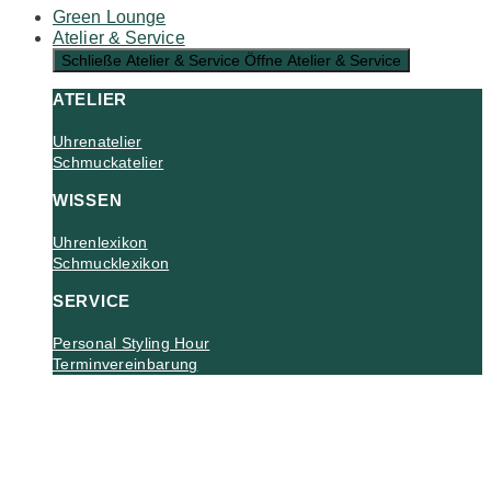
Green Lounge
Atelier & Service
Schließe Atelier & Service
Öffne Atelier & Service
ATELIER
Uhrenatelier
Schmuckatelier
WISSEN
Uhrenlexikon
Schmucklexikon
SERVICE
Personal Styling Hour
Terminvereinbarung