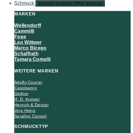
Schmuck
Schließe Schmuck
Öffne Schmuck
MARKEN
Wellendorff
Cammilli
Fope
Leo Wittwer
Marco Bicego
Schaffrath
Tamara Comolli
WEITERE MARKEN
Adolfo Courier
Capolavoro
Gellner
H. D. Krieger
Henrich & Denzel
Jörg Heinz
Serafino Consoli
SCHMUCKTYP