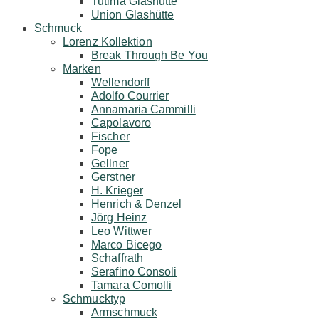
Tutima Glashütte
Union Glashütte
Schmuck
Lorenz Kollektion
Break Through Be You
Marken
Wellendorff
Adolfo Courrier
Annamaria Cammilli
Capolavoro
Fischer
Fope
Gellner
Gerstner
H. Krieger
Henrich & Denzel
Jörg Heinz
Leo Wittwer
Marco Bicego
Schaffrath
Serafino Consoli
Tamara Comolli
Schmucktyp
Armschmuck