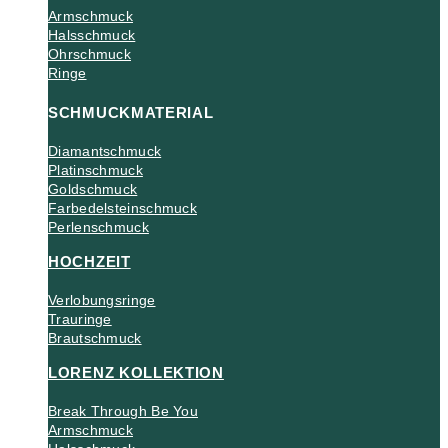
Armschmuck
Halsschmuck
Ohrschmuck
Ringe
SCHMUCKMATERIAL
Diamantschmuck
Platinschmuck
Goldschmuck
Farbedelsteinschmuck
Perlenschmuck
HOCHZEIT
Verlobungsringe
Trauringe
Brautschmuck
LORENZ KOLLEKTION
Break Through Be You
Armschmuck