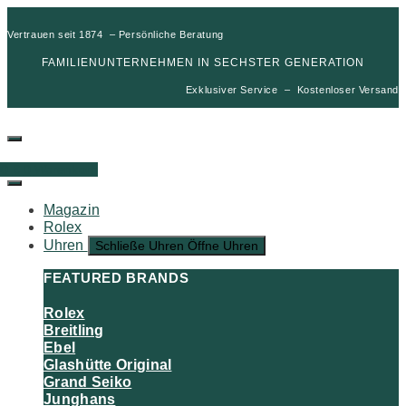
Vertrauen seit 1874 – Persönliche Beratung
FAMILIENUNTERNEHMEN IN SECHSTER GENERATION
Exklusiver Service – Kostenloser Versand
00
€
0
Warenkorb
Magazin
Rolex
Uhren
Schließe Uhren
Öffne Uhren
FEATURED BRANDS
Rolex
Breitling
Ebel
Glashütte Original
Grand Seiko
Junghans