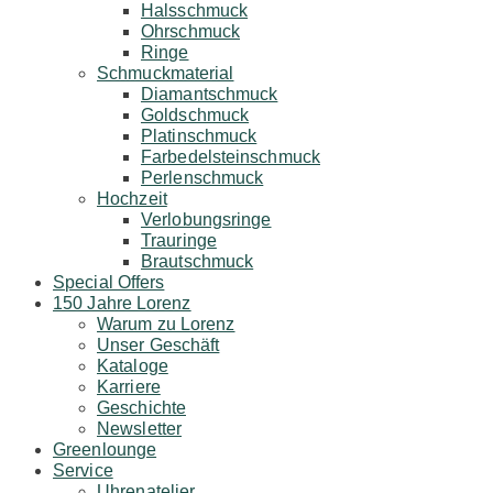
Halsschmuck
Ohrschmuck
Ringe
Schmuckmaterial
Diamantschmuck
Goldschmuck
Platinschmuck
Farbedelsteinschmuck
Perlenschmuck
Hochzeit
Verlobungsringe
Trauringe
Brautschmuck
Special Offers
150 Jahre Lorenz
Warum zu Lorenz
Unser Geschäft
Kataloge
Karriere
Geschichte
Newsletter
Greenlounge
Service
Uhrenatelier