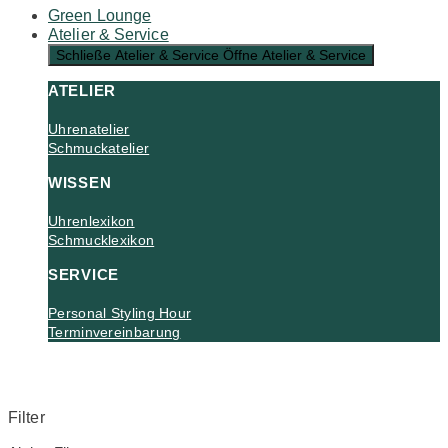
Green Lounge
Atelier & Service
Schließe Atelier & Service
Öffne Atelier & Service
ATELIER
Uhrenatelier
Schmuckatelier
WISSEN
Uhrenlexikon
Schmucklexikon
SERVICE
Personal Styling Hour
Terminvereinbarung
Filter