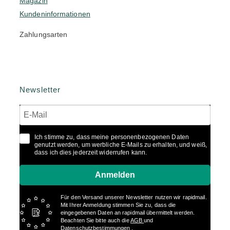
Magazin
Kundeninformationen
Zahlungsarten
Newsletter
Ich stimme zu, dass meine personenbezogenen Daten
genutzt werden, um werbliche E-Mails zu erhalten, und weiß,
dass ich dies jederzeit widerrufen kann.
Anmelden
Für den Versand unserer Newsletter nutzen wir rapidmail.
Mit Ihrer Anmeldung stimmen Sie zu, dass die
eingegebenen Daten an rapidmail übermittelt werden.
Beachten Sie bitte auch die
AGB
und
Datenschutzbestimmungen
.