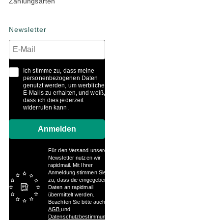
Zahlungsarten
Newsletter
Ich stimme zu, dass meine
personenbezogenen Daten
genutzt werden, um werbliche
E-Mails zu erhalten, und weiß,
dass ich dies jederzeit
widerrufen kann.
Anmelden
Für den Versand unserer
Newsletter nutzen wir
rapidmail. Mit Ihrer
Anmeldung stimmen Sie
zu, dass die eingegebenen
Daten an rapidmail
übermittelt werden.
Beachten Sie bitte auch die
AGB
und
Datenschutzbestimmungen