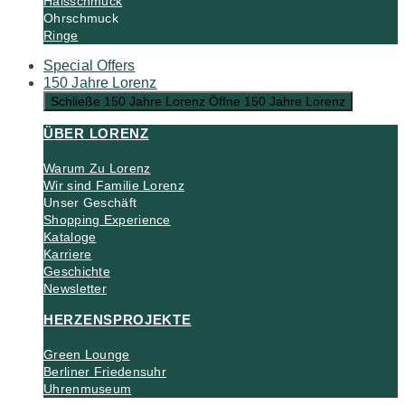
Halsschmuck
Ohrschmuck
Ringe
Special Offers
150 Jahre Lorenz
Schließe 150 Jahre Lorenz
Öffne 150 Jahre Lorenz
ÜBER LORENZ
Warum Zu Lorenz
Wir sind Familie Lorenz
Unser Geschäft
Shopping Experience
Kataloge
Karriere
Geschichte
Newsletter
HERZENSPROJEKTE
Green Lounge
Berliner Friedensuhr
Uhrenmuseum