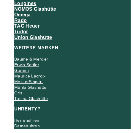
Longines
NOMOS Glashütte
Omega
Rado
TAG Heuer
Tudor
Union Glashütte
WEITERE MARKEN
Baume & Mercier
Erwin Sattler
Garmin
M
aurice Lacroix
MeisterSinger
Mühle Glashütte
Oris
Tutima Glashütte
UHRENTYP
Herrenuhren
Damenuhren