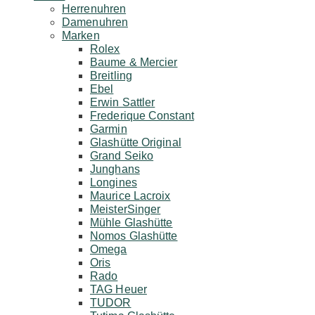
Herrenuhren
Damenuhren
Marken
Rolex
Baume & Mercier
Breitling
Ebel
Erwin Sattler
Frederique Constant
Garmin
Glashütte Original
Grand Seiko
Junghans
Longines
Maurice Lacroix
MeisterSinger
Mühle Glashütte
Nomos Glashütte
Omega
Oris
Rado
TAG Heuer
TUDOR