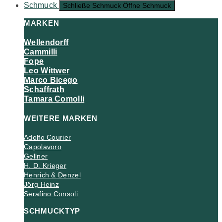
Schmuck
Schließe Schmuck
Öffne Schmuck
MARKEN
Wellendorff
Cammilli
Fope
Leo Wittwer
Marco Bicego
Schaffrath
Tamara Comolli
WEITERE MARKEN
Adolfo Courier
Capolavoro
Gellner
H. D. Krieger
Henrich & Denzel
Jörg Heinz
Serafino Consoli
SCHMUCKTYP