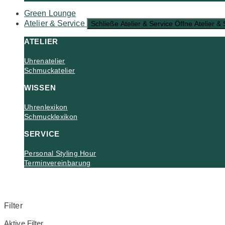
Green Lounge
Atelier & Service
Schließe Atelier & Service
Öffne Atelier & 
ATELIER
Uhrenatelier
Schmuckatelier
WISSEN
Uhrenlexikon
Schmucklexikon
SERVICE
Personal Styling Hour
Terminvereinbarung
Filter
Aktive Filter