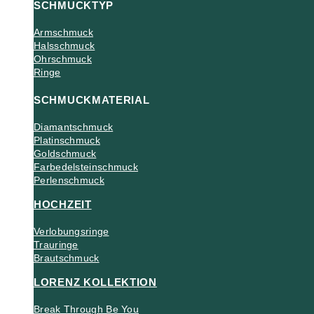
SCHMUCKTYP
Armschmuck
Halsschmuck
Ohrschmuck
Ringe
SCHMUCKMATERIAL
Diamantschmuck
Platinschmuck
Goldschmuck
Farbedelsteinschmuck
Perlenschmuck
HOCHZEIT
Verlobungsringe
Trauringe
Brautschmuck
LORENZ KOLLEKTION
Break Through Be You