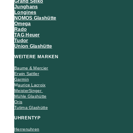
Grand Seiko
Junghans
Longines
NOMOS Glashütte
Omega
Rado
TAG Heuer
Tudor
Union Glashütte
WEITERE MARKEN
Baume & Mercier
Erwin Sattler
Garmin
M
aurice Lacroix
MeisterSinger
Mühle Glashütte
Oris
Tutima Glashütte
UHRENTYP
Herrenuhren