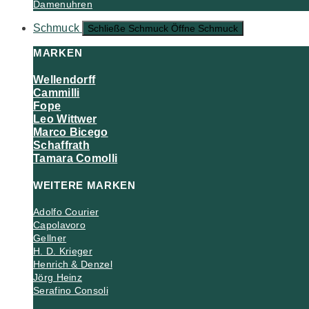
Damenuhren
Schmuck
Schließe Schmuck
Öffne Schmuck
MARKEN
Wellendorff
Cammilli
Fope
Leo Wittwer
Marco Bicego
Schaffrath
Tamara Comolli
WEITERE MARKEN
Adolfo Courier
Capolavoro
Gellner
H. D. Krieger
Henrich & Denzel
Jörg Heinz
Serafino Consoli