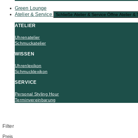
Green Lounge
Atelier & Service
Schließe Atelier & Service
Öffne Atelier & 
ATELIER
Uhrenatelier
Schmuckatelier
WISSEN
Uhrenlexikon
Schmucklexikon
SERVICE
Personal Styling Hour
Terminvereinbarung
Filter
Preis