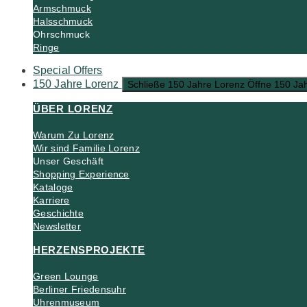
Armschmuck
Halsschmuck
Ohrschmuck
Ringe
Special Offers
150 Jahre Lorenz
Schließe 150 Jahre Lorenz
Öffne 150 Ja
ÜBER LORENZ
Warum Zu Lorenz
Wir sind Familie Lorenz
Unser Geschäft
Shopping Experience
Kataloge
Karriere
Geschichte
Newsletter
HERZENSPROJEKTE
Green Lounge
Berliner Friedensuhr
Uhrenmuseum