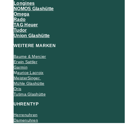
Longines
NOMOS Glashütte
Omega
Rado
TAG Heuer
Tudor
Union Glashütte
WEITERE MARKEN
Baume & Mercier
Erwin Sattler
Garmin
M
aurice Lacroix
MeisterSinger
Mühle Glashütte
Oris
Tutima Glashütte
UHRENTYP
Herrenuhren
Damenuhren