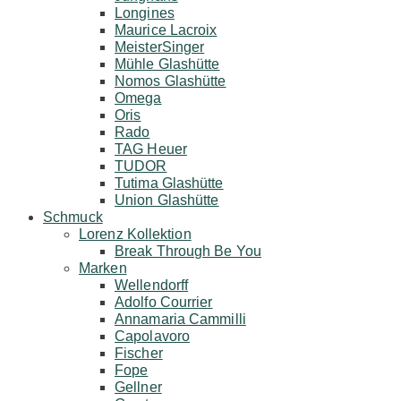
Longines
Maurice Lacroix
MeisterSinger
Mühle Glashütte
Nomos Glashütte
Omega
Oris
Rado
TAG Heuer
TUDOR
Tutima Glashütte
Union Glashütte
Schmuck
Lorenz Kollektion
Break Through Be You
Marken
Wellendorff
Adolfo Courrier
Annamaria Cammilli
Capolavoro
Fischer
Fope
Gellner