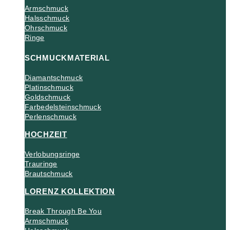
Armschmuck
Halsschmuck
Ohrschmuck
Ringe
SCHMUCKMATERIAL
Diamantschmuck
Platinschmuck
Goldschmuck
Farbedelsteinschmuck
Perlenschmuck
HOCHZEIT
Verlobungsringe
Trauringe
Brautschmuck
LORENZ KOLLEKTION
Break Through Be You
Armschmuck