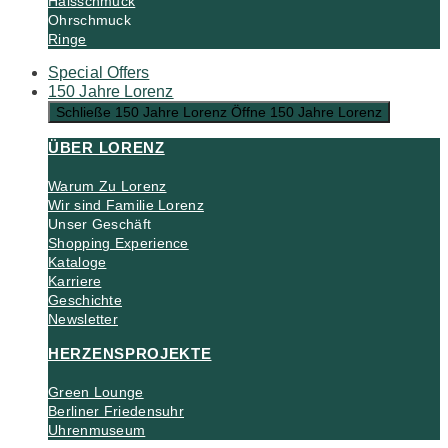
Halsschmuck
Ohrschmuck
Ringe
Special Offers
150 Jahre Lorenz
Schließe 150 Jahre Lorenz
Öffne 150 Jahre Lorenz
ÜBER LORENZ
Warum Zu Lorenz
Wir sind Familie Lorenz
Unser Geschäft
Shopping Experience
Kataloge
Karriere
Geschichte
Newsletter
HERZENSPROJEKTE
Green Lounge
Berliner Friedensuhr
Uhrenmuseum