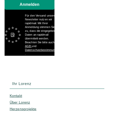
Anmelden
Für den Versand unserer
Newsletter nutzen wir
rapidmail. Mit Ihrer
Anmeldung stimmen Sie
zu, dass die eingegebenen
Daten an rapidmail
übermittelt werden.
Beachten Sie bitte auch die
AGB
und
Datenschutzbestimmungen
.
Ihr Lorenz
Kontakt
Über Lorenz
Herzensprojekte