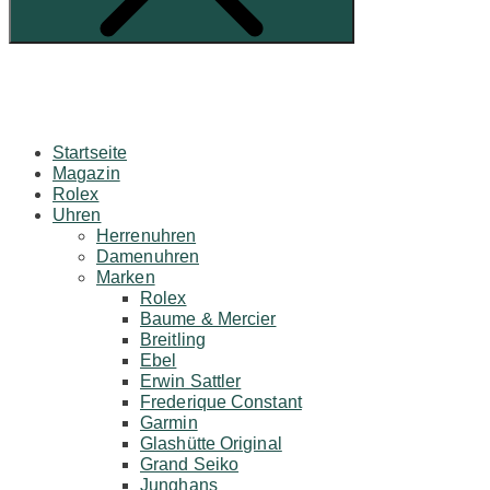
Startseite
Magazin
Rolex
Uhren
Herrenuhren
Damenuhren
Marken
Rolex
Baume & Mercier
Breitling
Ebel
Erwin Sattler
Frederique Constant
Garmin
Glashütte Original
Grand Seiko
Junghans