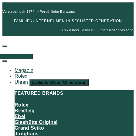
Vertrauen seit 1874 – Persönliche Beratung
FAMILIENUNTERNEHMEN IN SECHSTER GENERATION
Exklusiver Service – Kostenloser Versand
00
€
0
Warenkorb
Magazin
Rolex
Uhren
Schließe Uhren
Öffne Uhren
FEATURED BRANDS
Rolex
Breitling
Ebel
Glashütte Original
Grand Seiko
Junghans