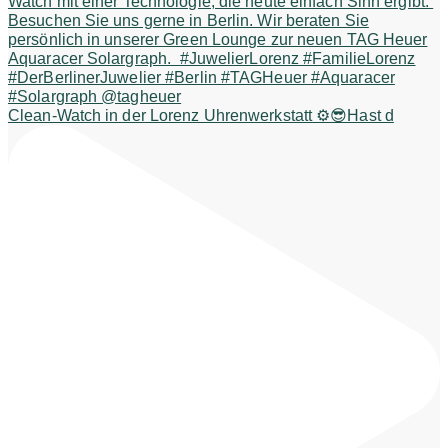
Clean-Watch in der Lorenz Uhrenwerkstatt ⚙️😎Hast d