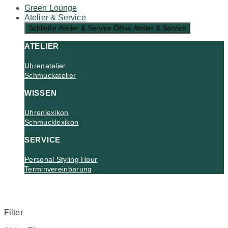
Green Lounge
Atelier & Service
Schließe Atelier & Service
Öffne Atelier & Service
ATELIER
Uhrenatelier
Schmuckatelier
WISSEN
Uhrenlexikon
Schmucklexikon
SERVICE
Personal Styling Hour
Terminvereinbarung
Filter