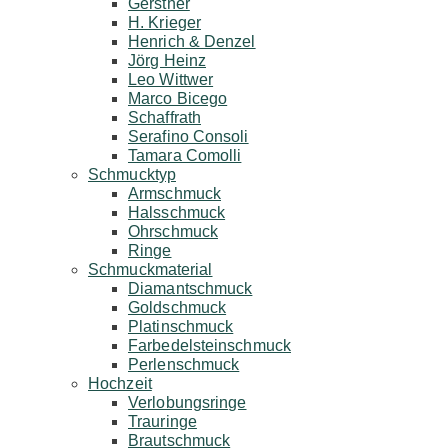
Gerstner
H. Krieger
Henrich & Denzel
Jörg Heinz
Leo Wittwer
Marco Bicego
Schaffrath
Serafino Consoli
Tamara Comolli
Schmucktyp
Armschmuck
Halsschmuck
Ohrschmuck
Ringe
Schmuckmaterial
Diamantschmuck
Goldschmuck
Platinschmuck
Farbedelsteinschmuck
Perlenschmuck
Hochzeit
Verlobungsringe
Trauringe
Brautschmuck