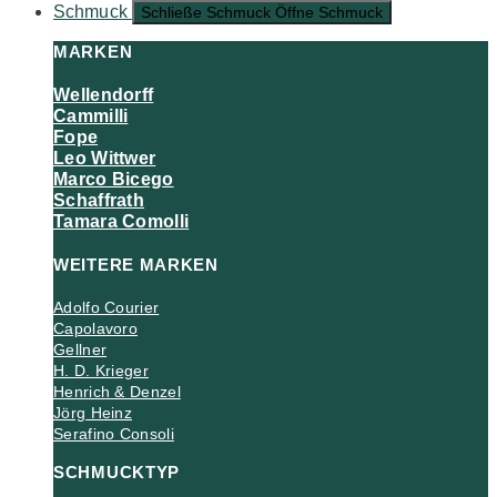
Schmuck
Schließe Schmuck
Öffne Schmuck
MARKEN
Wellendorff
Cammilli
Fope
Leo Wittwer
Marco Bicego
Schaffrath
Tamara Comolli
WEITERE MARKEN
Adolfo Courier
Capolavoro
Gellner
H. D. Krieger
Henrich & Denzel
Jörg Heinz
Serafino Consoli
SCHMUCKTYP