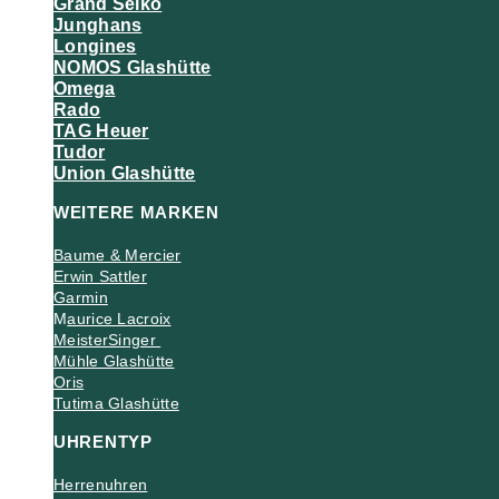
Grand Seiko
Junghans
Longines
NOMOS Glashütte
Omega
Rado
TAG Heuer
Tudor
Union Glashütte
WEITERE MARKEN
Baume & Mercier
Erwin Sattler
Garmin
M
aurice Lacroix
MeisterSinger
Mühle Glashütte
Oris
Tutima Glashütte
UHRENTYP
Herrenuhren