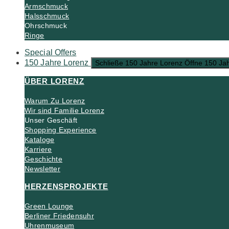
Armschmuck
Halsschmuck
Ohrschmuck
Ringe
Special Offers
150 Jahre Lorenz
Schließe 150 Jahre Lorenz
Öffne 150 Ja
ÜBER LORENZ
Warum Zu Lorenz
Wir sind Familie Lorenz
Unser Geschäft
Shopping Experience
Kataloge
Karriere
Geschichte
Newsletter
HERZENSPROJEKTE
Green Lounge
Berliner Friedensuhr
Uhrenmuseum