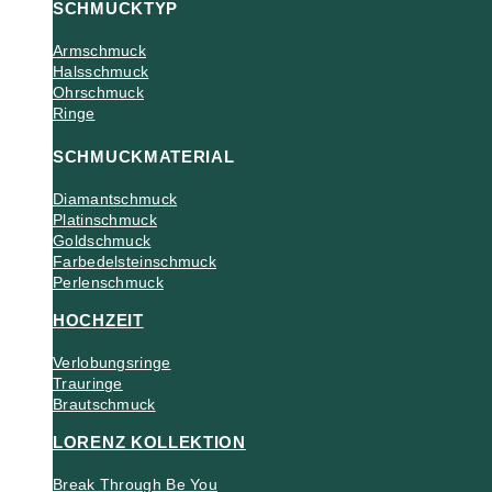
SCHMUCKTYP
Armschmuck
Halsschmuck
Ohrschmuck
Ringe
SCHMUCKMATERIAL
Diamantschmuck
Platinschmuck
Goldschmuck
Farbedelsteinschmuck
Perlenschmuck
HOCHZEIT
Verlobungsringe
Trauringe
Brautschmuck
LORENZ KOLLEKTION
Break Through Be You