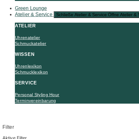
Green Lounge
Atelier & Service
Schließe Atelier & Service
Öffne Atelier & 
ATELIER
Uhrenatelier
Schmuckatelier
WISSEN
Uhrenlexikon
Schmucklexikon
SERVICE
Personal Styling Hour
Terminvereinbarung
Filter
Aktive Filter