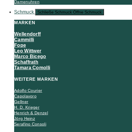
Damenuhren
Schmuck
Schließe Schmuck
Öffne Schmuck
MARKEN
Wellendorff
Cammilli
Fope
Leo Wittwer
Marco Bicego
Schaffrath
Tamara Comolli
WEITERE MARKEN
Adolfo Courier
Capolavoro
Gellner
H. D. Krieger
Henrich & Denzel
Jörg Heinz
Serafino Consoli