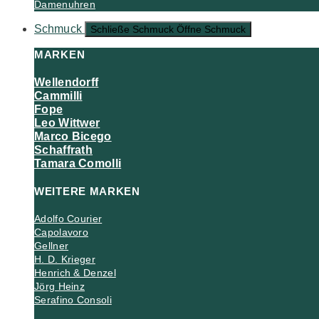
Damenuhren
Schmuck
Schließe Schmuck
Öffne Schmuck
MARKEN
Wellendorff
Cammilli
Fope
Leo Wittwer
Marco Bicego
Schaffrath
Tamara Comolli
WEITERE MARKEN
Adolfo Courier
Capolavoro
Gellner
H. D. Krieger
Henrich & Denzel
Jörg Heinz
Serafino Consoli