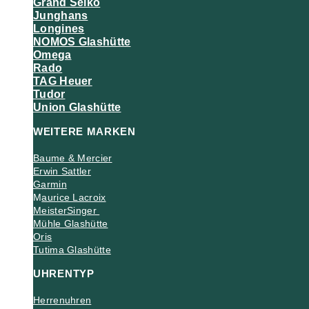
Grand Seiko
Junghans
Longines
NOMOS Glashütte
Omega
Rado
TAG Heuer
Tudor
Union Glashütte
WEITERE MARKEN
Baume & Mercier
Erwin Sattler
Garmin
M
aurice Lacroix
MeisterSinger
Mühle Glashütte
Oris
Tutima Glashütte
UHRENTYP
Herrenuhren