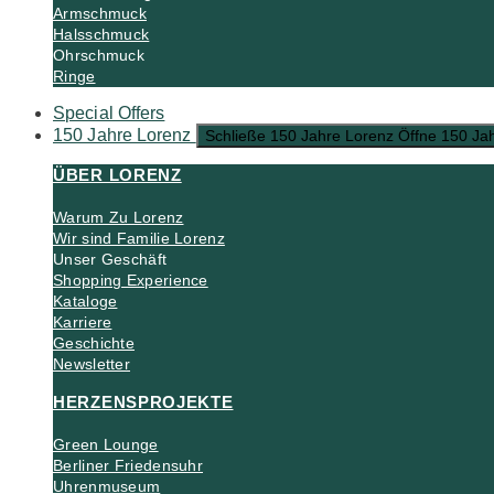
Armschmuck
Halsschmuck
Ohrschmuck
Ringe
Special Offers
150 Jahre Lorenz
Schließe 150 Jahre Lorenz
Öffne 150 Ja
ÜBER LORENZ
Warum Zu Lorenz
Wir sind Familie Lorenz
Unser Geschäft
Shopping Experience
Kataloge
Karriere
Geschichte
Newsletter
HERZENSPROJEKTE
Green Lounge
Berliner Friedensuhr
Uhrenmuseum