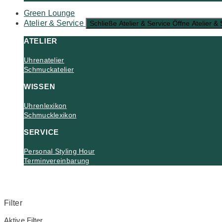
Green Lounge
Atelier & Service
Schließe Atelier & Service
Öffne Atelier & 
ATELIER
Uhrenatelier
Schmuckatelier
WISSEN
Uhrenlexikon
Schmucklexikon
SERVICE
Personal Styling Hour
Terminvereinbarung
Filter
Aktive Filter