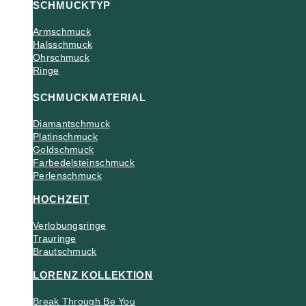
SCHMUCKTYP
Armschmuck
Halsschmuck
Ohrschmuck
Ringe
SCHMUCKMATERIAL
Diamantschmuck
Platinschmuck
Goldschmuck
Farbedelsteinschmuck
Perlenschmuck
HOCHZEIT
Verlobungsringe
Trauringe
Brautschmuck
LORENZ KOLLEKTION
Break Through Be You