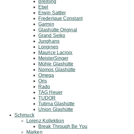
Breitling
Ebel
Erwin Sattler
Frederique Constant
Garmin
Glashütte Original
Grand Seiko
Junghans
Longines
Maurice Lacroix
MeisterSinger
Mühle Glashütte
Nomos Glashütte
Omega
Oris
Rado
TAG Heuer
TUDOR
Tutima Glashütte
Union Glashütte
Schmuck
Lorenz Kollektion
Break Through Be You
Marken