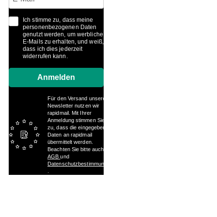
Ich stimme zu, dass meine
personenbezogenen Daten
genutzt werden, um werbliche
E-Mails zu erhalten, und weiß,
dass ich dies jederzeit
widerrufen kann.
Anmelden
Für den Versand unserer
Newsletter nutzen wir
rapidmail. Mit Ihrer
Anmeldung stimmen Sie
zu, dass die eingegebenen
Daten an rapidmail
übermittelt werden.
Beachten Sie bitte auch die
AGB
und
Datenschutzbestimmungen
.