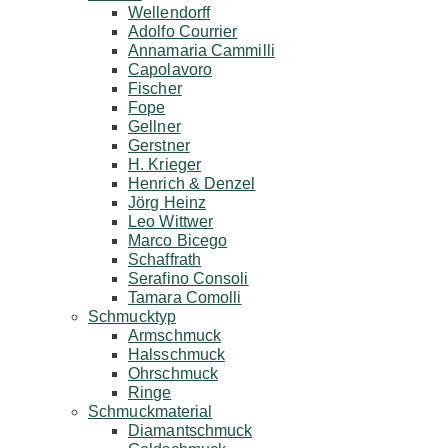
Wellendorff
Adolfo Courrier
Annamaria Cammilli
Capolavoro
Fischer
Fope
Gellner
Gerstner
H. Krieger
Henrich & Denzel
Jörg Heinz
Leo Wittwer
Marco Bicego
Schaffrath
Serafino Consoli
Tamara Comolli
Schmucktyp
Armschmuck
Halsschmuck
Ohrschmuck
Ringe
Schmuckmaterial
Diamantschmuck