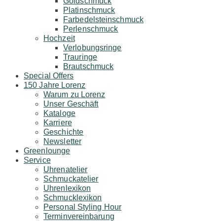
Goldschmuck
Platinschmuck
Farbedelsteinschmuck
Perlenschmuck
Hochzeit
Verlobungsringe
Trauringe
Brautschmuck
Special Offers
150 Jahre Lorenz
Warum zu Lorenz
Unser Geschäft
Kataloge
Karriere
Geschichte
Newsletter
Greenlounge
Service
Uhrenatelier
Schmuckatelier
Uhrenlexikon
Schmucklexikon
Personal Styling Hour
Terminvereinbarung