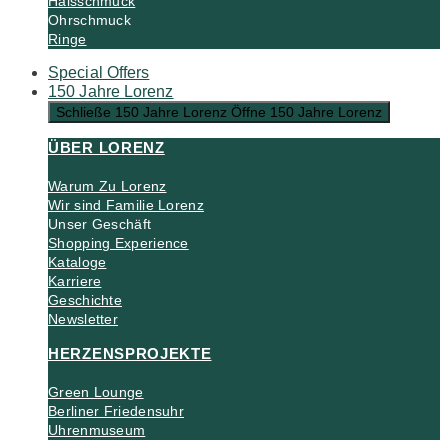
Halsschmuck
Ohrschmuck
Ringe
Special Offers
150 Jahre Lorenz
Schließe 150 Jahre Lorenz
Öffne 150 Jahre Lorenz
ÜBER LORENZ
Warum Zu Lorenz
Wir sind Familie Lorenz
Unser Geschäft
Shopping Experience
Kataloge
Karriere
Geschichte
Newsletter
HERZENSPROJEKTE
Green Lounge
Berliner Friedensuhr
Uhrenmuseum