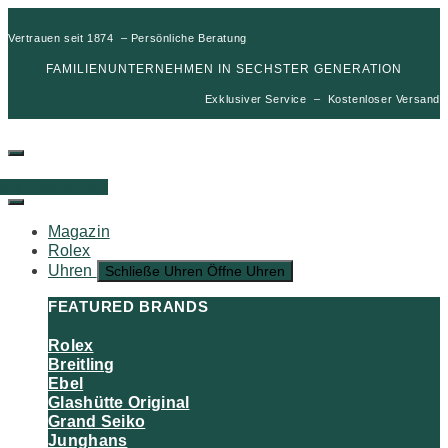
Vertrauen seit 1874 – Persönliche Beratung
FAMILIENUNTERNEHMEN IN SECHSTER GENERATION
Exklusiver Service – Kostenloser Versand
00
€
0
Warenkorb
Magazin
Rolex
Uhren
Schließe Uhren
Öffne Uhren
FEATURED BRANDS
Rolex
Breitling
Ebel
Glashütte Original
Grand Seiko
Junghans