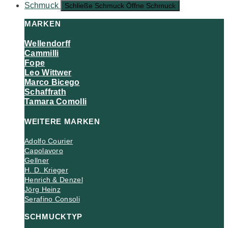
Schmuck
Schließe Schmuck
Öffne Schmuck
MARKEN
Wellendorff
Cammilli
Fope
Leo Wittwer
Marco Bicego
Schaffrath
Tamara Comolli
WEITERE MARKEN
Adolfo Courier
Capolavoro
Gellner
H. D. Krieger
Henrich & Denzel
Jörg Heinz
Serafino Consoli
SCHMUCKTYP