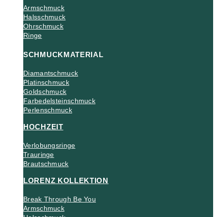
Armschmuck
Halsschmuck
Ohrschmuck
Ringe
SCHMUCKMATERIAL
Diamantschmuck
Platinschmuck
Goldschmuck
Farbedelsteinschmuck
Perlenschmuck
HOCHZEIT
Verlobungsringe
Trauringe
Brautschmuck
LORENZ KOLLEKTION
Break Through Be You
Armschmuck