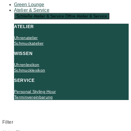
Green Lounge
Atelier & Service
Schließe Atelier & Service
Öffne Atelier & Service
ATELIER
Uhrenatelier
Schmuckatelier
WISSEN
Uhrenlexikon
Schmucklexikon
SERVICE
Personal Styling Hour
Terminvereinbarung
Filter