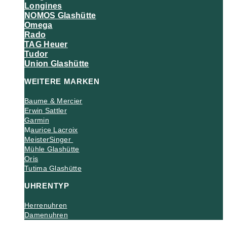
Longines
NOMOS Glashütte
Omega
Rado
TAG Heuer
Tudor
Union Glashütte
WEITERE MARKEN
Baume & Mercier
Erwin Sattler
Garmin
M
aurice Lacroix
MeisterSinger
Mühle Glashütte
Oris
Tutima Glashütte
UHRENTYP
Herrenuhren
Damenuhren