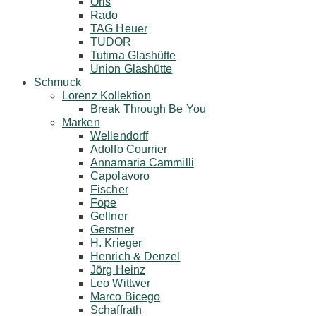
Oris
Rado
TAG Heuer
TUDOR
Tutima Glashütte
Union Glashütte
Schmuck
Lorenz Kollektion
Break Through Be You
Marken
Wellendorff
Adolfo Courrier
Annamaria Cammilli
Capolavoro
Fischer
Fope
Gellner
Gerstner
H. Krieger
Henrich & Denzel
Jörg Heinz
Leo Wittwer
Marco Bicego
Schaffrath