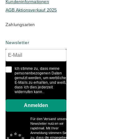
Kundeninformationen
AGB Aktionsverkauf 2025
Zahlungsarten
Newsletter
Ich stimme zu, dass meine
personenbezogenen Daten
genutzt werden, um werbliche
E-Mails zu erhalten, und weiß,
dass ich dies jederzeit
widerrufen kann.
Anmelden
Für den Versand unserer
Newsletter nutzen wir
rapidmail. Mit Ihrer
Anmeldung stimmen Sie
zu, dass die eingegebenen