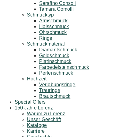
Serafino Consoli
Tamara Comolli
Schmucktyp
Armschmuck
Halsschmuck
Ohrschmuck
Ringe
Schmuckmaterial
Diamantschmuck
Goldschmuck
Platinschmuck
Farbedelsteinschmuck
Perlenschmuck
Hochzeit
Verlobungsringe
Trauringe
Brautschmuck
Special Offers
150 Jahre Lorenz
Warum zu Lorenz
Unser Geschäft
Kataloge
Karriere
Geschichte