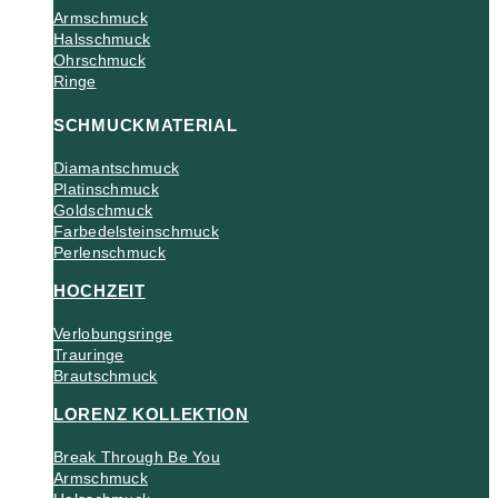
Armschmuck
Halsschmuck
Ohrschmuck
Ringe
SCHMUCKMATERIAL
Diamantschmuck
Platinschmuck
Goldschmuck
Farbedelsteinschmuck
Perlenschmuck
HOCHZEIT
Verlobungsringe
Trauringe
Brautschmuck
LORENZ KOLLEKTION
Break Through Be You
Armschmuck