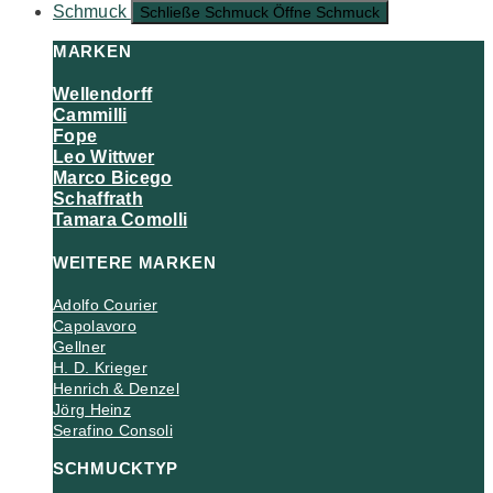
Schmuck
Schließe Schmuck
Öffne Schmuck
MARKEN
Wellendorff
Cammilli
Fope
Leo Wittwer
Marco Bicego
Schaffrath
Tamara Comolli
WEITERE MARKEN
Adolfo Courier
Capolavoro
Gellner
H. D. Krieger
Henrich & Denzel
Jörg Heinz
Serafino Consoli
SCHMUCKTYP