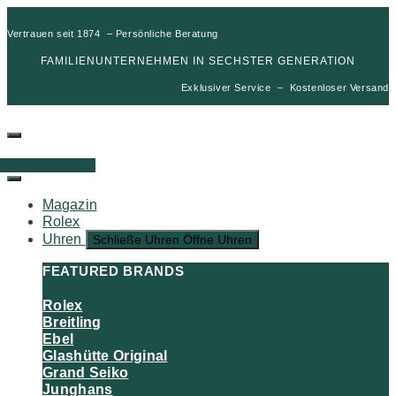
Vertrauen seit 1874 – Persönliche Beratung
FAMILIENUNTERNEHMEN IN SECHSTER GENERATION
Exklusiver Service – Kostenloser Versand
00
€
0
Warenkorb
Magazin
Rolex
Uhren
Schließe Uhren
Öffne Uhren
FEATURED BRANDS
Rolex
Breitling
Ebel
Glashütte Original
Grand Seiko
Junghans