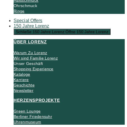
Halsschmuck
Ohrschmuck
Ringe
Special Offers
150 Jahre Lorenz
Schließe 150 Jahre Lorenz
Öffne 150 Jahre Lorenz
ÜBER LORENZ
Warum Zu Lorenz
Wir sind Familie Lorenz
Unser Geschäft
Shopping Experience
Kataloge
Karriere
Geschichte
Newsletter
HERZENSPROJEKTE
Green Lounge
Berliner Friedensuhr
Uhrenmuseum