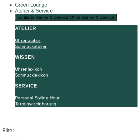
Green Lounge
Atelier & Service
Schließe Atelier & Service
Öffne Atelier & Service
ATELIER
Uhrenatelier
Schmuckatelier
WISSEN
Uhrenlexikon
Schmucklexikon
SERVICE
Personal Styling Hour
Terminvereinbarung
Filter