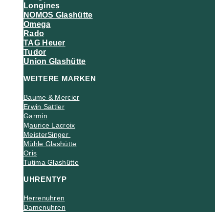
Longines
NOMOS Glashütte
Omega
Rado
TAG Heuer
Tudor
Union Glashütte
WEITERE MARKEN
Baume & Mercier
Erwin Sattler
Garmin
M
aurice Lacroix
MeisterSinger
Mühle Glashütte
Oris
Tutima Glashütte
UHRENTYP
Herrenuhren
Damenuhren