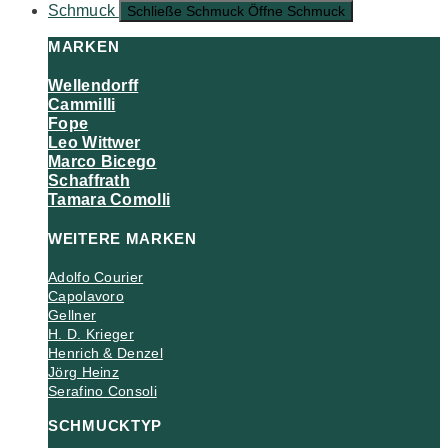
Schmuck
Schließe Schmuck
Öffne Schmuck
MARKEN
Wellendorff
Cammilli
Fope
Leo Wittwer
Marco Bicego
Schaffrath
Tamara Comolli
WEITERE MARKEN
Adolfo Courier
Capolavoro
Gellner
H. D. Krieger
Henrich & Denzel
Jörg Heinz
Serafino Consoli
SCHMUCKTYP