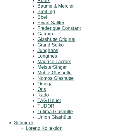
Rolex
Baume & Mercier
Breitling
Ebel
Erwin Sattler
Frederique Constant
Garmin
Glashütte Original
Grand Seiko
Junghans
Longines
Maurice Lacroix
MeisterSinger
Mühle Glashütte
Nomos Glashütte
Omega
Oris
Rado
TAG Heuer
TUDOR
Tutima Glashütte
Union Glashütte
Schmuck
Lorenz Kollektion