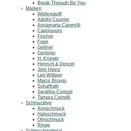
Break Through Be You
Marken
Wellendorff
Adolfo Courrier
Annamaria Cammilli
Capolavoro
Fischer
Fope
Gellner
Gerstner
H. Krieger
Henrich & Denzel
Jörg Heinz
Leo Wittwer
Marco Bicego
Schaffrath
Serafino Consoli
Tamara Comolli
Schmucktyp
Armschmuck
Halsschmuck
Ohrschmuck
Ringe
Schmuckmaterial