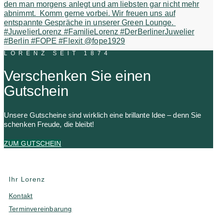
LORENZ SEIT 1874
Verschenken Sie einen
Gutschein
Unsere Gutscheine sind wirklich eine brillante Idee – denn Sie
schenken Freude, die bleibt!
ZUM GUTSCHEIN
Ihr Lorenz
Kontakt
Terminvereinbarung