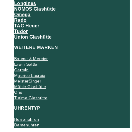
Longines
NOMOS Glashütte
Omega
Rado
TAG Heuer
Tudor
Union Glashütte
WEITERE MARKEN
Baume & Mercier
Erwin Sattler
Garmin
M
aurice Lacroix
MeisterSinger
Mühle Glashütte
Oris
Tutima Glashütte
UHRENTYP
Herrenuhren
Damenuhren