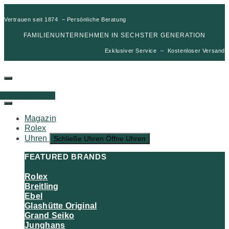
Vertrauen seit 1874 – Persönliche Beratung
FAMILIENUNTERNEHMEN IN SECHSTER GENERATION
Exklusiver Service – Kostenloser Versand
00
€
0
Warenkorb
Magazin
Rolex
Uhren
Schließe Uhren
Öffne Uhren
FEATURED BRANDS
Rolex
Breitling
Ebel
Glashütte Original
Grand Seiko
Junghans