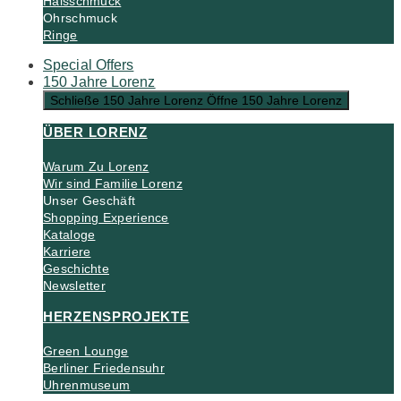
Halsschmuck
Ohrschmuck
Ringe
Special Offers
150 Jahre Lorenz
Schließe 150 Jahre Lorenz
Öffne 150 Jahre Lorenz
ÜBER LORENZ
Warum Zu Lorenz
Wir sind Familie Lorenz
Unser Geschäft
Shopping Experience
Kataloge
Karriere
Geschichte
Newsletter
HERZENSPROJEKTE
Green Lounge
Berliner Friedensuhr
Uhrenmuseum