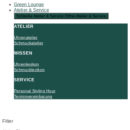
Green Lounge
Atelier & Service
Schließe Atelier & Service
Öffne Atelier & Service
ATELIER
Uhrenatelier
Schmuckatelier
WISSEN
Uhrenlexikon
Schmucklexikon
SERVICE
Personal Styling Hour
Terminvereinbarung
Filter