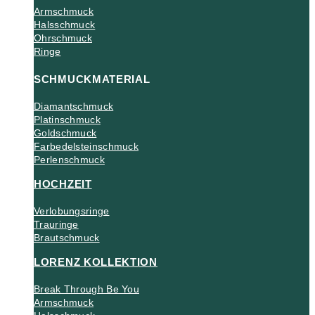
Armschmuck
Halsschmuck
Ohrschmuck
Ringe
SCHMUCKMATERIAL
Diamantschmuck
Platinschmuck
Goldschmuck
Farbedelsteinschmuck
Perlenschmuck
HOCHZEIT
Verlobungsringe
Trauringe
Brautschmuck
LORENZ KOLLEKTION
Break Through Be You
Armschmuck