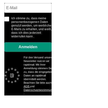
Ich stimme zu, dass meine
personenbezogenen Daten
genutzt werden, um werbliche
E-Mails zu erhalten, und weiß,
dass ich dies jederzeit
widerrufen kann.
Anmelden
Für den Versand unserer
Newsletter nutzen wir
rapidmail. Mit Ihrer
Anmeldung stimmen Sie
zu, dass die eingegebenen
Daten an rapidmail
übermittelt werden.
Beachten Sie bitte auch die
AGB
und
Datenschutzbestimmungen
.