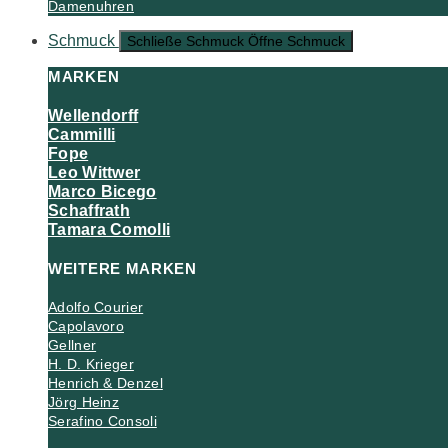
Damenuhren
Schmuck
Schließe Schmuck
Öffne Schmuck
MARKEN
Wellendorff
Cammilli
Fope
Leo Wittwer
Marco Bicego
Schaffrath
Tamara Comolli
WEITERE MARKEN
Adolfo Courier
Capolavoro
Gellner
H. D. Krieger
Henrich & Denzel
Jörg Heinz
Serafino Consoli