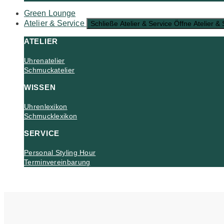
Green Lounge
Atelier & Service
Schließe Atelier & Service
Öffne Atelier & 
ATELIER
Uhrenatelier
Schmuckatelier
WISSEN
Uhrenlexikon
Schmucklexikon
SERVICE
Personal Styling Hour
Terminvereinbarung