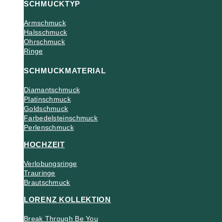
SCHMUCKTYP
Armschmuck
Halsschmuck
Ohrschmuck
Ringe
SCHMUCKMATERIAL
Diamantschmuck
Platinschmuck
Goldschmuck
Farbedelsteinschmuck
Perlenschmuck
HOCHZEIT
Verlobungsringe
Trauringe
Brautschmuck
LORENZ KOLLEKTION
Break Through Be You