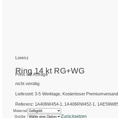
Lorenz
Ring 14 kt RG+WG
Preis auf Anfrage
nicht vorrätig
Lieferzeit:
3-5 Werktage
, Kostenloser Premiumversan
Referenz: 1A406W454-1, 1A406RW452-1, 1AE59W8
Material
Zurücksetzen
Größe