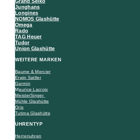
Grand Seiko
Junghans
Longines
NOMOS Glashütte
Omega
Rado
TAG Heuer
Tudor
Union Glashütte
WEITERE MARKEN
Baume & Mercier
Erwin Sattler
Garmin
M
aurice Lacroix
MeisterSinger
Mühle Glashütte
Oris
Tutima Glashütte
UHRENTYP
Herrenuhren