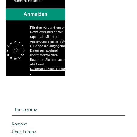
widerrufen kann.
Anmelden
Für den Versand unserer
Newsletter nutzen wir
rapidmail. Mit Ihrer
Anmeldung stimmen Sie
zu, dass die eingegebenen
Daten an rapidmail
übermittelt werden.
Beachten Sie bitte auch die
AGB
und
Datenschutzbestimmungen
.
Ihr Lorenz
Kontakt
Über Lorenz