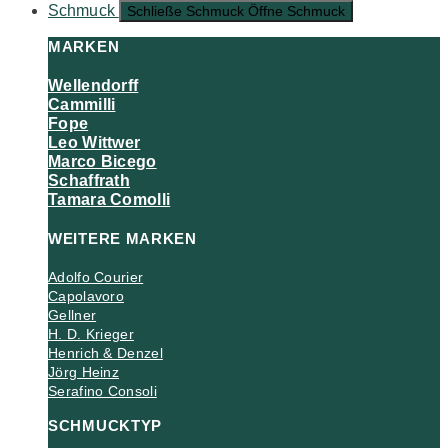
Schmuck
Schließe Schmuck
Öffne Schmuck
MARKEN
Wellendorff
Cammilli
Fope
Leo Wittwer
Marco Bicego
Schaffrath
Tamara Comolli
WEITERE MARKEN
Adolfo Courier
Capolavoro
Gellner
H. D. Krieger
Henrich & Denzel
Jörg Heinz
Serafino Consoli
SCHMUCKTYP