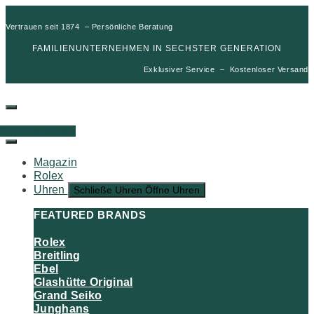
Vertrauen seit 1874 – Persönliche Beratung
FAMILIENUNTERNEHMEN IN SECHSTER GENERATION
Exklusiver Service – Kostenloser Versand
00
€
0
Warenkorb
Magazin
Rolex
Uhren
Schließe Uhren
Öffne Uhren
FEATURED BRANDS
Rolex
Breitling
Ebel
Glashütte Original
Grand Seiko
Junghans