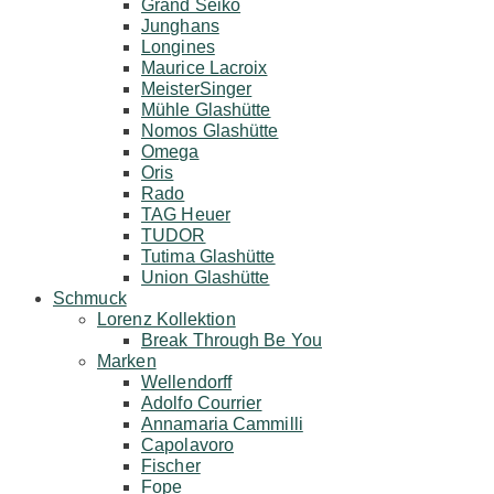
Grand Seiko
Junghans
Longines
Maurice Lacroix
MeisterSinger
Mühle Glashütte
Nomos Glashütte
Omega
Oris
Rado
TAG Heuer
TUDOR
Tutima Glashütte
Union Glashütte
Schmuck
Lorenz Kollektion
Break Through Be You
Marken
Wellendorff
Adolfo Courrier
Annamaria Cammilli
Capolavoro
Fischer
Fope