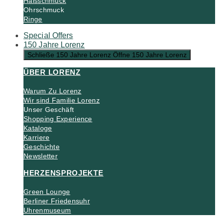
Halsschmuck
Ohrschmuck
Ringe
Special Offers
150 Jahre Lorenz
Schließe 150 Jahre Lorenz
Öffne 150 Jahre Lorenz
ÜBER LORENZ
Warum Zu Lorenz
Wir sind Familie Lorenz
Unser Geschäft
Shopping Experience
Kataloge
Karriere
Geschichte
Newsletter
HERZENSPROJEKTE
Green Lounge
Berliner Friedensuhr
Uhrenmuseum