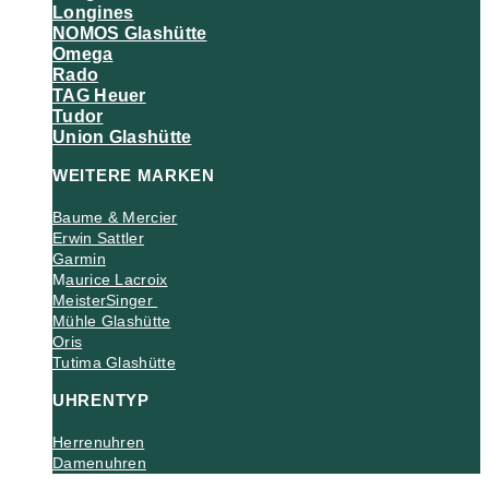
Longines
NOMOS Glashütte
Omega
Rado
TAG Heuer
Tudor
Union Glashütte
WEITERE MARKEN
Baume & Mercier
Erwin Sattler
Garmin
M
aurice Lacroix
MeisterSinger
Mühle Glashütte
Oris
Tutima Glashütte
UHRENTYP
Herrenuhren
Damenuhren