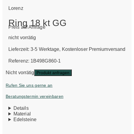
Lorenz
Ring 18 kt GG
Preis auf Anfrage
nicht vorrätig
Lieferzeit:
3-5 Werktage
, Kostenloser Premiumversand
Referenz: 1B498G860-1
Nicht vorrätig
Produkt anfragen
Rufen Sie uns gerne an
Beratungstermin vereinbaren
Details
Material
Edelsteine