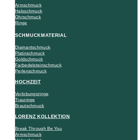
Armschmuck
Halsschmuck
Ohrschmuck
Ringe
SCHMUCKMATERIAL
Diamantschmuck
Platinschmuck
Goldschmuck
Farbedelsteinschmuck
Perlenschmuck
HOCHZEIT
Verlobungsringe
Trauringe
Brautschmuck
LORENZ KOLLEKTION
Break Through Be You
Armschmuck