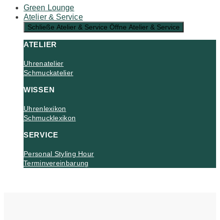
Green Lounge
Atelier & Service
Schließe Atelier & Service
Öffne Atelier & Service
ATELIER
Uhrenatelier
Schmuckatelier
WISSEN
Uhrenlexikon
Schmucklexikon
SERVICE
Personal Styling Hour
Terminvereinbarung