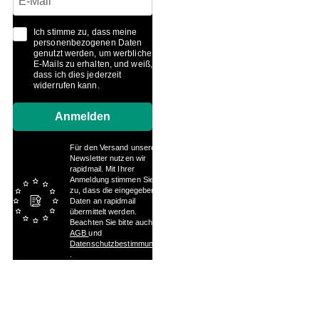
Ich stimme zu, dass meine
personenbezogenen Daten
genutzt werden, um werbliche
E-Mails zu erhalten, und weiß,
dass ich dies jederzeit
widerrufen kann.
Anmelden
Für den Versand unserer
Newsletter nutzen wir
rapidmail. Mit Ihrer
Anmeldung stimmen Sie
zu, dass die eingegebenen
Daten an rapidmail
übermittelt werden.
Beachten Sie bitte auch die
AGB
und
Datenschutzbestimmungen
.