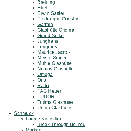
Breitling
Ebel
Erwin Sattler
Frederique Constant
Garmin
Glashütte Original
Grand Seiko
Junghans
Longines
Maurice Lacroix
MeisterSinger
Mühle Glashütte
Nomos Glashütte
Omega
Oris
Rado
TAG Heuer
TUDOR
Tutima Glashütte
Union Glashütte
Schmuck
Lorenz Kollektion
Break Through Be You
Marken