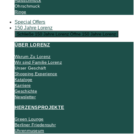
Halsschmuck
Ohrschmuck
Ringe
Special Offers
150 Jahre Lorenz
Schließe 150 Jahre Lorenz
Öffne 150 Jahre Lorenz
ÜBER LORENZ
Warum Zu Lorenz
Wir sind Familie Lorenz
Unser Geschäft
Shopping Experience
Kataloge
Karriere
Geschichte
Newsletter
HERZENSPROJEKTE
Green Lounge
Berliner Friedensuhr
Uhrenmuseum