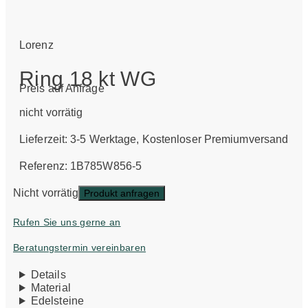
Lorenz
Ring 18 kt WG
Preis auf Anfrage
nicht vorrätig
Lieferzeit:
3-5 Werktage
, Kostenloser Premiumversand
Referenz: 1B785W856-5
Nicht vorrätig
Produkt anfragen
Rufen Sie uns gerne an
Beratungstermin vereinbaren
Details
Material
Edelsteine