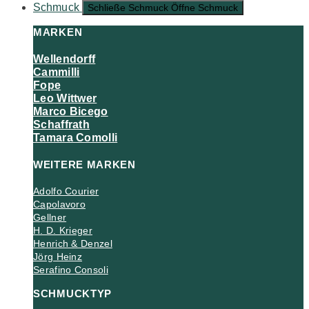
Schmuck
Schließe Schmuck
Öffne Schmuck
MARKEN
Wellendorff
Cammilli
Fope
Leo Wittwer
Marco Bicego
Schaffrath
Tamara Comolli
WEITERE MARKEN
Adolfo Courier
Capolavoro
Gellner
H. D. Krieger
Henrich & Denzel
Jörg Heinz
Serafino Consoli
SCHMUCKTYP