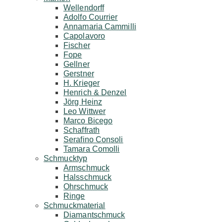
Wellendorff
Adolfo Courrier
Annamaria Cammilli
Capolavoro
Fischer
Fope
Gellner
Gerstner
H. Krieger
Henrich & Denzel
Jörg Heinz
Leo Wittwer
Marco Bicego
Schaffrath
Serafino Consoli
Tamara Comolli
Schmucktyp
Armschmuck
Halsschmuck
Ohrschmuck
Ringe
Schmuckmaterial
Diamantschmuck