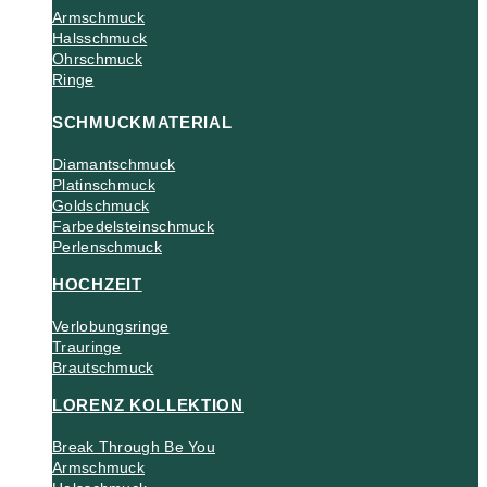
Armschmuck
Halsschmuck
Ohrschmuck
Ringe
SCHMUCKMATERIAL
Diamantschmuck
Platinschmuck
Goldschmuck
Farbedelsteinschmuck
Perlenschmuck
HOCHZEIT
Verlobungsringe
Trauringe
Brautschmuck
LORENZ KOLLEKTION
Break Through Be You
Armschmuck