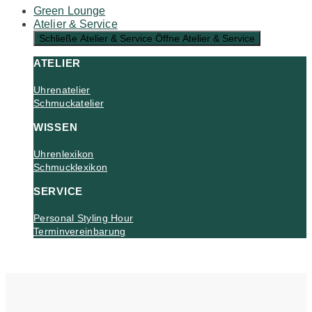
Green Lounge
Atelier & Service
Schließe Atelier & Service
Öffne Atelier & Service
ATELIER
Uhrenatelier
Schmuckatelier
WISSEN
Uhrenlexikon
Schmucklexikon
SERVICE
Personal Styling Hour
Terminvereinbarung