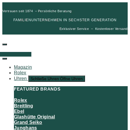
Vertrauen seit 1874 – Persönliche Beratung
FAMILIENUNTERNEHMEN IN SECHSTER GENERATION
Exklusiver Service – Kostenloser Versand
00
€
0
Warenkorb
Magazin
Rolex
Uhren
Schließe Uhren
Öffne Uhren
FEATURED BRANDS
Rolex
Breitling
Ebel
Glashütte Original
Grand Seiko
Junghans