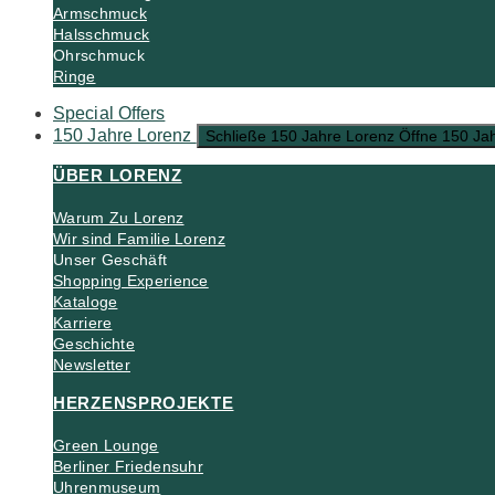
Armschmuck
Halsschmuck
Ohrschmuck
Ringe
Special Offers
150 Jahre Lorenz
Schließe 150 Jahre Lorenz
Öffne 150 Ja
ÜBER LORENZ
Warum Zu Lorenz
Wir sind Familie Lorenz
Unser Geschäft
Shopping Experience
Kataloge
Karriere
Geschichte
Newsletter
HERZENSPROJEKTE
Green Lounge
Berliner Friedensuhr
Uhrenmuseum