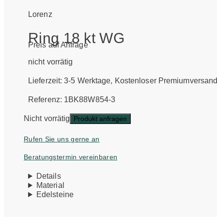
Lorenz
Ring 18 kt WG
Preis auf Anfrage
nicht vorrätig
Lieferzeit:
3-5 Werktage
, Kostenloser Premiumversan
Referenz: 1BK88W854-3
Nicht vorrätig
Produkt anfragen
Rufen Sie uns gerne an
Beratungstermin vereinbaren
Details
Material
Edelsteine