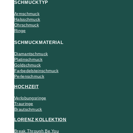
SCHMUCKTYP
Armschmuck
Halsschmuck
Ohrschmuck
Ringe
SCHMUCKMATERIAL
Diamantschmuck
Platinschmuck
Goldschmuck
Farbedelsteinschmuck
Perlenschmuck
HOCHZEIT
Verlobungsringe
Trauringe
Brautschmuck
LORENZ KOLLEKTION
Break Through Be You