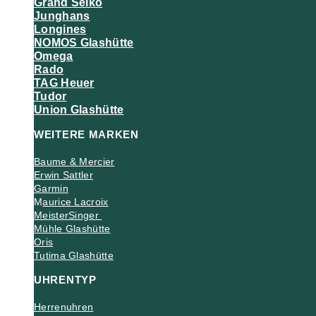
Grand Seiko
Junghans
Longines
NOMOS Glashütte
Omega
Rado
TAG Heuer
Tudor
Union Glashütte
WEITERE MARKEN
Baume & Mercier
Erwin Sattler
Garmin
M
aurice Lacroix
MeisterSinger
Mühle Glashütte
Oris
Tutima Glashütte
UHRENTYP
Herrenuhren