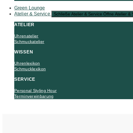
Green Lounge
Atelier & Service
Schließe Atelier & Service
Öffne Atelier & 
ATELIER
Uhrenatelier
Schmuckatelier
WISSEN
Uhrenlexikon
Schmucklexikon
SERVICE
Personal Styling Hour
Terminvereinbarung