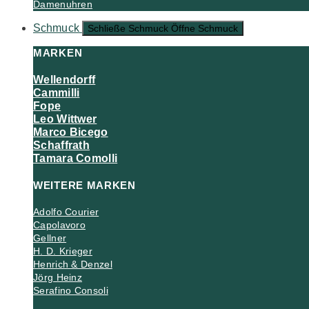
Damenuhren
Schmuck
Schließe Schmuck
Öffne Schmuck
MARKEN
Wellendorff
Cammilli
Fope
Leo Wittwer
Marco Bicego
Schaffrath
Tamara Comolli
WEITERE MARKEN
Adolfo Courier
Capolavoro
Gellner
H. D. Krieger
Henrich & Denzel
Jörg Heinz
Serafino Consoli