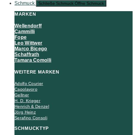
Schmuck
Schließe Schmuck
Öffne Schmuck
MARKEN
Wellendorff
Cammilli
Fope
Leo Wittwer
Marco Bicego
Schaffrath
Tamara Comolli
WEITERE MARKEN
Adolfo Courier
Capolavoro
Gellner
H. D. Krieger
Henrich & Denzel
Jörg Heinz
Serafino Consoli
SCHMUCKTYP