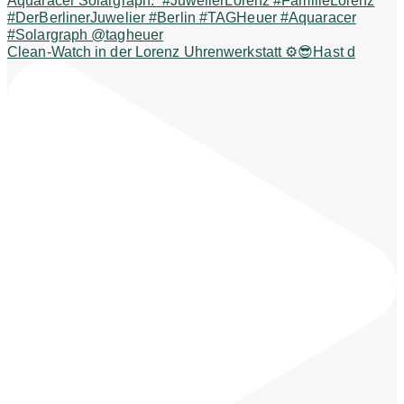
Clean-Watch in der Lorenz Uhrenwerkstatt ⚙️😎Hast d