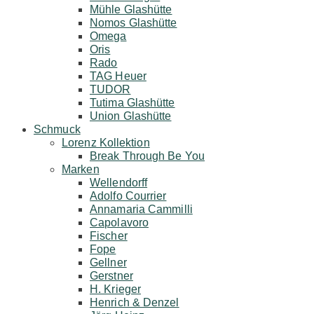
Mühle Glashütte
Nomos Glashütte
Omega
Oris
Rado
TAG Heuer
TUDOR
Tutima Glashütte
Union Glashütte
Schmuck
Lorenz Kollektion
Break Through Be You
Marken
Wellendorff
Adolfo Courrier
Annamaria Cammilli
Capolavoro
Fischer
Fope
Gellner
Gerstner
H. Krieger
Henrich & Denzel