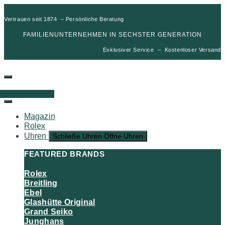
Vertrauen seit 1874 – Persönliche Beratung
FAMILIENUNTERNEHMEN IN SECHSTER GENERATION
Exklusiver Service – Kostenloser Versand
00
€
0
Warenkorb
Magazin
Rolex
Uhren
Schließe Uhren
Öffne Uhren
FEATURED BRANDS
Rolex
Breitling
Ebel
Glashütte Original
Grand Seiko
Junghans