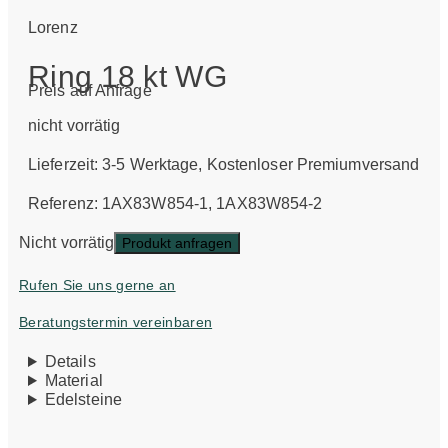
Lorenz
Ring 18 kt WG
Preis auf Anfrage
nicht vorrätig
Lieferzeit:
3-5 Werktage
, Kostenloser Premiumversand
Referenz: 1AX83W854-1, 1AX83W854-2
Nicht vorrätig
Produkt anfragen
Rufen Sie uns gerne an
Beratungstermin vereinbaren
Details
Material
Edelsteine