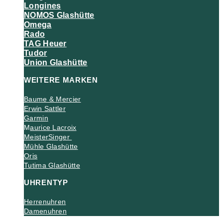
Longines
NOMOS Glashütte
Omega
Rado
TAG Heuer
Tudor
Union Glashütte
WEITERE MARKEN
Baume & Mercier
Erwin Sattler
Garmin
M
aurice Lacroix
MeisterSinger
Mühle Glashütte
Oris
Tutima Glashütte
UHRENTYP
Herrenuhren
Damenuhren