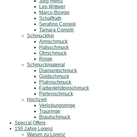
Jörg Heinz
Leo Wittwer
Marco Bicego
Schaffrath
Serafino Consoli
Tamara Comolli
Schmucktyp
Armschmuck
Halsschmuck
Ohrschmuck
Ringe
Schmuckmaterial
Diamantschmuck
Goldschmuck
Platinschmuck
Farbedelsteinschmuck
Perlenschmuck
Hochzeit
Verlobungsringe
Trauringe
Brautschmuck
Special Offers
150 Jahre Lorenz
Warum zu Lorenz