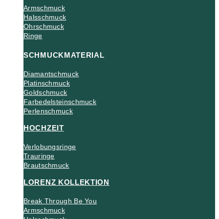
Armschmuck
Halsschmuck
Ohrschmuck
Ringe
SCHMUCKMATERIAL
Diamantschmuck
Platinschmuck
Goldschmuck
Farbedelsteinschmuck
Perlenschmuck
HOCHZEIT
Verlobungsringe
Trauringe
Brautschmuck
LORENZ KOLLEKTION
Break Through Be You
Armschmuck