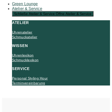
Green Lounge
Atelier & Service
Schließe Atelier & Service
Öffne Atelier & Service
ATELIER
Uhrenatelier
Schmuckatelier
WISSEN
Uhrenlexikon
Schmucklexikon
SERVICE
Personal Styling Hour
Terminvereinbarung