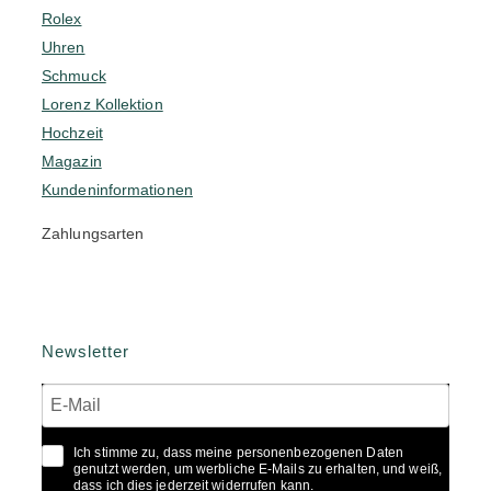
Rolex
Uhren
Schmuck
Lorenz Kollektion
Hochzeit
Magazin
Kundeninformationen
Zahlungsarten
Newsletter
Ich stimme zu, dass meine personenbezogenen Daten
genutzt werden, um werbliche E-Mails zu erhalten, und weiß,
dass ich dies jederzeit widerrufen kann.