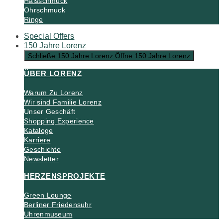
Halsschmuck
Ohrschmuck
Ringe
Special Offers
150 Jahre Lorenz
Schließe 150 Jahre Lorenz
Öffne 150 Jahre Lorenz
ÜBER LORENZ
Warum Zu Lorenz
Wir sind Familie Lorenz
Unser Geschäft
Shopping Experience
Kataloge
Karriere
Geschichte
Newsletter
HERZENSPROJEKTE
Green Lounge
Berliner Friedensuhr
Uhrenmuseum