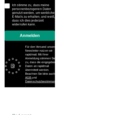
Ich stimme zu, dass meine
personenbezogenen Daten
genutzt werden, um werbliche
E-Mails zu erhalten, und weiß,
dass ich dies jederzeit
widerrufen kann.
Anmelden
Für den Versand unserer
Newsletter nutzen wir
rapidmail. Mit Ihrer
Anmeldung stimmen Sie
zu, dass die eingegebenen
Daten an rapidmail
übermittelt werden.
Beachten Sie bitte auch die
AGB
und
Datenschutzbestimmungen
.