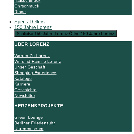
Halsschmuck
Ohrschmuck
Ringe
Special Offers
150 Jahre Lorenz
Schließe 150 Jahre Lorenz
Öffne 150 Jahre Lorenz
ÜBER LORENZ
Warum Zu Lorenz
Wir sind Familie Lorenz
Unser Geschäft
Shopping Experience
Kataloge
Karriere
Geschichte
Newsletter
HERZENSPROJEKTE
Green Lounge
Berliner Friedensuhr
Uhrenmuseum