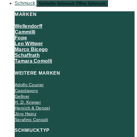
Schmuck
Schließe Schmuck
Öffne Schmuck
MARKEN
Wellendorff
Cammilli
Fope
Leo Wittwer
Marco Bicego
Schaffrath
Tamara Comolli
WEITERE MARKEN
Adolfo Courier
Capolavoro
Gellner
H. D. Krieger
Henrich & Denzel
Jörg Heinz
Serafino Consoli
SCHMUCKTYP