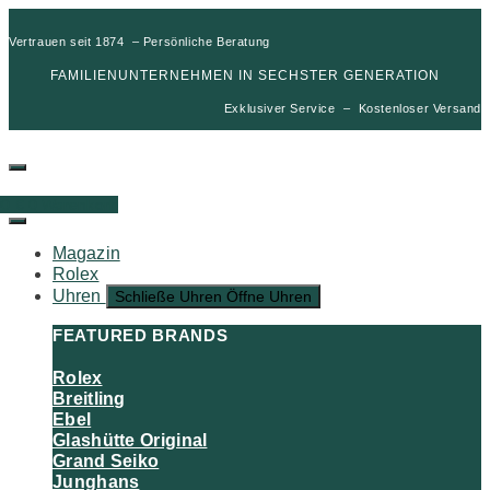
Vertrauen seit 1874 – Persönliche Beratung
FAMILIENUNTERNEHMEN IN SECHSTER GENERATION
Exklusiver Service – Kostenloser Versand
00
€
0
Warenkorb
Magazin
Rolex
Uhren
Schließe Uhren
Öffne Uhren
FEATURED BRANDS
Rolex
Breitling
Ebel
Glashütte Original
Grand Seiko
Junghans