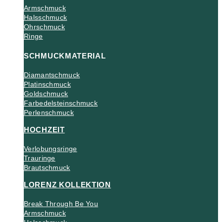
Armschmuck
Halsschmuck
Ohrschmuck
Ringe
SCHMUCKMATERIAL
Diamantschmuck
Platinschmuck
Goldschmuck
Farbedelsteinschmuck
Perlenschmuck
HOCHZEIT
Verlobungsringe
Trauringe
Brautschmuck
LORENZ KOLLEKTION
Break Through Be You
Armschmuck