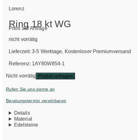
Lorenz
Ring 18 kt WG
Preis auf Anfrage
nicht vorrätig
Lieferzeit:
3-5 Werktage
, Kostenloser Premiumversand
Referenz: 1AY80W854-1
Nicht vorrätig
Produkt anfragen
Rufen Sie uns gerne an
Beratungstermin vereinbaren
Details
Material
Edelsteine