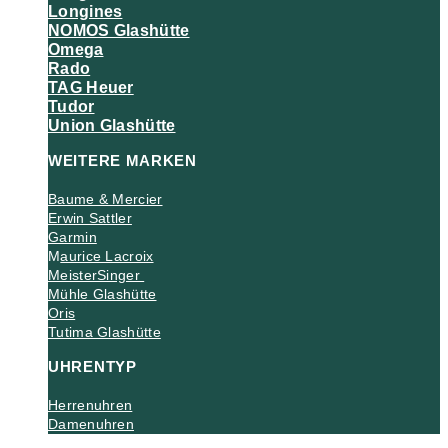
Longines
NOMOS Glashütte
Omega
Rado
TAG Heuer
Tudor
Union Glashütte
WEITERE MARKEN
Baume & Mercier
Erwin Sattler
Garmin
M
aurice Lacroix
MeisterSinger
Mühle Glashütte
Oris
Tutima Glashütte
UHRENTYP
Herrenuhren
Damenuhren