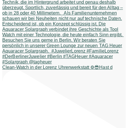
Clean-Watch in der Lorenz Uhrenwerkstatt ⚙️😎Hast d