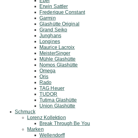
Ebel
Erwin Sattler
Frederique Constant
Garmin
Glashütte Original
Grand Seiko
Junghans
Longines
Maurice Lacroix
MeisterSinger
Mühle Glashütte
Nomos Glashütte
Omega
Oris
Rado
TAG Heuer
TUDOR
Tutima Glashütte
Union Glashütte
Schmuck
Lorenz Kollektion
Break Through Be You
Marken
Wellendorff