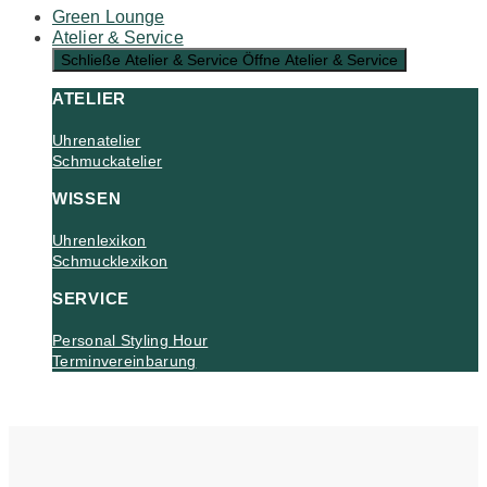
Green Lounge
Atelier & Service
Schließe Atelier & Service
Öffne Atelier & Service
ATELIER
Uhrenatelier
Schmuckatelier
WISSEN
Uhrenlexikon
Schmucklexikon
SERVICE
Personal Styling Hour
Terminvereinbarung