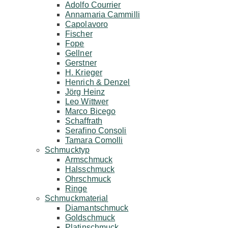
Adolfo Courrier
Annamaria Cammilli
Capolavoro
Fischer
Fope
Gellner
Gerstner
H. Krieger
Henrich & Denzel
Jörg Heinz
Leo Wittwer
Marco Bicego
Schaffrath
Serafino Consoli
Tamara Comolli
Schmucktyp
Armschmuck
Halsschmuck
Ohrschmuck
Ringe
Schmuckmaterial
Diamantschmuck
Goldschmuck
Platinschmuck