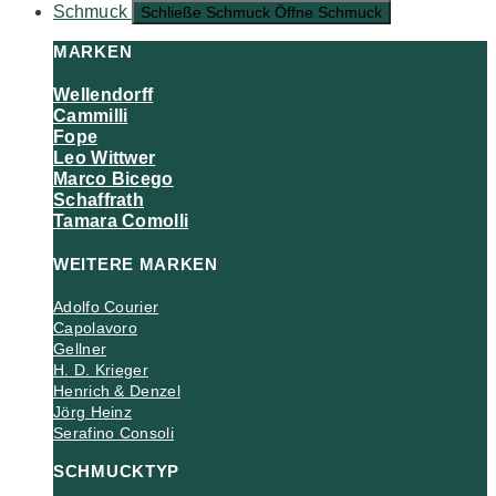
Schmuck
Schließe Schmuck
Öffne Schmuck
MARKEN
Wellendorff
Cammilli
Fope
Leo Wittwer
Marco Bicego
Schaffrath
Tamara Comolli
WEITERE MARKEN
Adolfo Courier
Capolavoro
Gellner
H. D. Krieger
Henrich & Denzel
Jörg Heinz
Serafino Consoli
SCHMUCKTYP