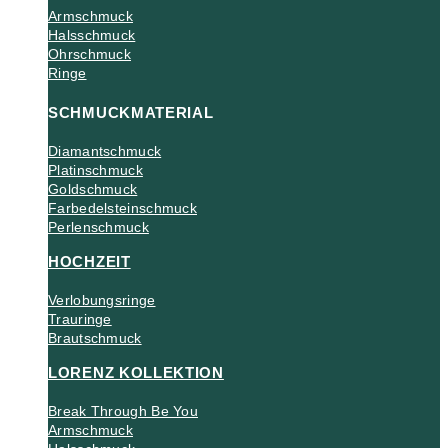
Armschmuck
Halsschmuck
Ohrschmuck
Ringe
SCHMUCKMATERIAL
Diamantschmuck
Platinschmuck
Goldschmuck
Farbedelsteinschmuck
Perlenschmuck
HOCHZEIT
Verlobungsringe
Trauringe
Brautschmuck
LORENZ KOLLEKTION
Break Through Be You
Armschmuck