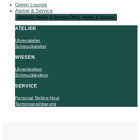
Green Lounge
Atelier & Service
Schließe Atelier & Service
Öffne Atelier & Service
ATELIER
Uhrenatelier
Schmuckatelier
WISSEN
Uhrenlexikon
Schmucklexikon
SERVICE
Personal Styling Hour
Terminvereinbarung