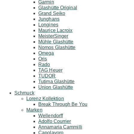
Garmin
Glashütte Original
Grand Seiko
Junghans
Longines
Maurice Lacroix
MeisterSinger
Mühle Glashütte
Nomos Glashütte
Omega
Oris
Rado
TAG Heuer
TUDOR
Tutima Glashütte
Union Glashütte
Schmuck
Lorenz Kollektion
Break Through Be You
Marken
Wellendorff
Adolfo Courrier
Annamaria Cammilli
Capolavoro