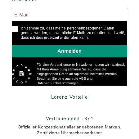
Ich stimme zu, dass meine personenbezogenen Daten
genutzt werden, um werbliche E-Mails zu erhalten, und weiß,
dass ich dies jederzeit widerrufen kann.
Anmelden
Für den Versand unserer Newsletter nutzen wir rapidmail.
Mit Ihrer Anmeldung stimmen Sie zu, dass die
eingegebenen Daten an rapidmail übermittelt werden.
Beachten Sie bitte auch die
AGB
und
Datenschutzbestimmungen
.
Lorenz Vorteile
Vertrauen seit 1874
Offizieller Konzessionär aller angebotenen Marken.
Zertifizierte Uhrmacherwerkstatt