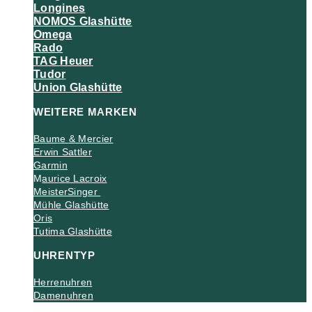
Longines
NOMOS Glashütte
Omega
Rado
TAG Heuer
Tudor
Union Glashütte
WEITERE MARKEN
Baume & Mercier
Erwin Sattler
Garmin
M
aurice Lacroix
MeisterSinger
Mühle Glashütte
Oris
Tutima Glashütte
UHRENTYP
Herrenuhren
Damenuhren