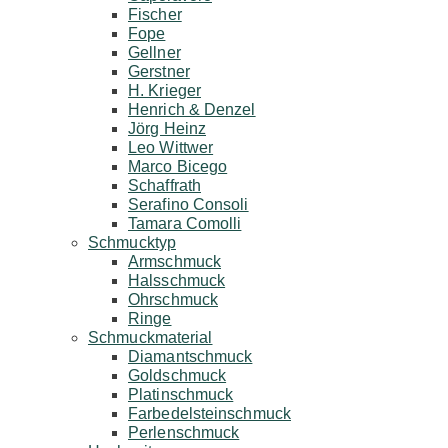
Fischer
Fope
Gellner
Gerstner
H. Krieger
Henrich & Denzel
Jörg Heinz
Leo Wittwer
Marco Bicego
Schaffrath
Serafino Consoli
Tamara Comolli
Schmucktyp
Armschmuck
Halsschmuck
Ohrschmuck
Ringe
Schmuckmaterial
Diamantschmuck
Goldschmuck
Platinschmuck
Farbedelsteinschmuck
Perlenschmuck