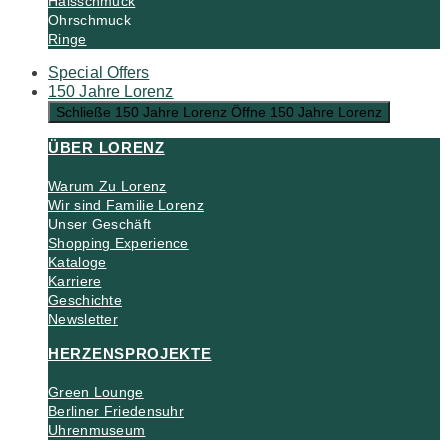
Halsschmuck
Ohrschmuck
Ringe
Special Offers
150 Jahre Lorenz
Schließe 150 Jahre Lorenz
Öffne 150 Jahre Lorenz
ÜBER LORENZ
Warum Zu Lorenz
Wir sind Familie Lorenz
Unser Geschäft
Shopping Experience
Kataloge
Karriere
Geschichte
Newsletter
HERZENSPROJEKTE
Green Lounge
Berliner Friedensuhr
Uhrenmuseum