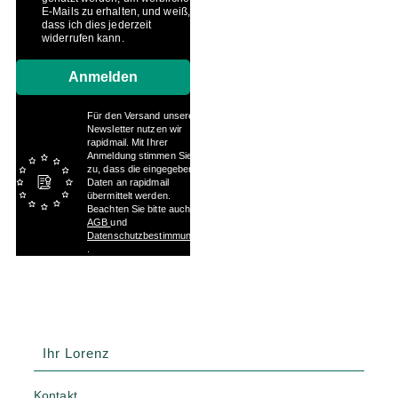
E-Mails zu erhalten, und weiß,
dass ich dies jederzeit
widerrufen kann.
Anmelden
Für den Versand unserer
Newsletter nutzen wir
rapidmail. Mit Ihrer
Anmeldung stimmen Sie
zu, dass die eingegebenen
Daten an rapidmail
übermittelt werden.
Beachten Sie bitte auch die
AGB
und
Datenschutzbestimmungen
.
Ihr Lorenz
Kontakt