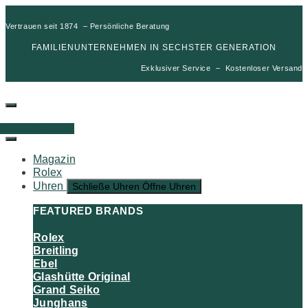
Vertrauen seit 1874 – Persönliche Beratung
FAMILIENUNTERNEHMEN IN SECHSTER GENERATION
Exklusiver Service – Kostenloser Versand
00
€
0
Warenkorb
Magazin
Rolex
Uhren
Schließe Uhren
Öffne Uhren
FEATURED BRANDS
Rolex
Breitling
Ebel
Glashütte Original
Grand Seiko
Junghans