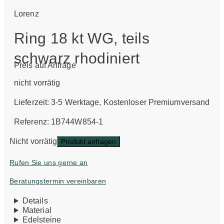
Lorenz
Ring 18 kt WG, teils
schwarz rhodiniert
Preis auf Anfrage
nicht vorrätig
Lieferzeit:
3-5 Werktage
, Kostenloser Premiumversand
Referenz: 1B744W854-1
Nicht vorrätig
Produkt anfragen
Rufen Sie uns gerne an
Beratungstermin vereinbaren
Details
Material
Edelsteine