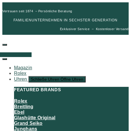
Vertrauen seit 1874 – Persönliche Beratung
FAMILIENUNTERNEHMEN IN SECHSTER GENERATION
Exklusiver Service – Kostenloser Versand
00
€
0
Warenkorb
Magazin
Rolex
Uhren
Schließe Uhren
Öffne Uhren
FEATURED BRANDS
Rolex
Breitling
Ebel
Glashütte Original
Grand Seiko
Junghans