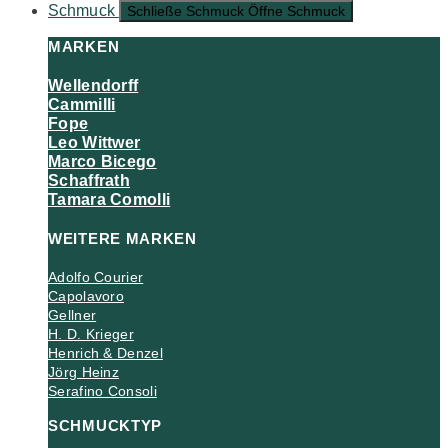
Schmuck
Schließe Schmuck
Öffne Schmuck
MARKEN
Wellendorff
Cammilli
Fope
Leo Wittwer
Marco Bicego
Schaffrath
Tamara Comolli
WEITERE MARKEN
Adolfo Courier
Capolavoro
Gellner
H. D. Krieger
Henrich & Denzel
Jörg Heinz
Serafino Consoli
SCHMUCKTYP