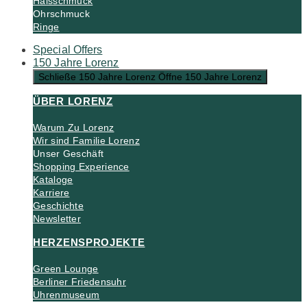
Halsschmuck
Ohrschmuck
Ringe
Special Offers
150 Jahre Lorenz
Schließe 150 Jahre Lorenz
Öffne 150 Jahre Lorenz
ÜBER LORENZ
Warum Zu Lorenz
Wir sind Familie Lorenz
Unser Geschäft
Shopping Experience
Kataloge
Karriere
Geschichte
Newsletter
HERZENSPROJEKTE
Green Lounge
Berliner Friedensuhr
Uhrenmuseum