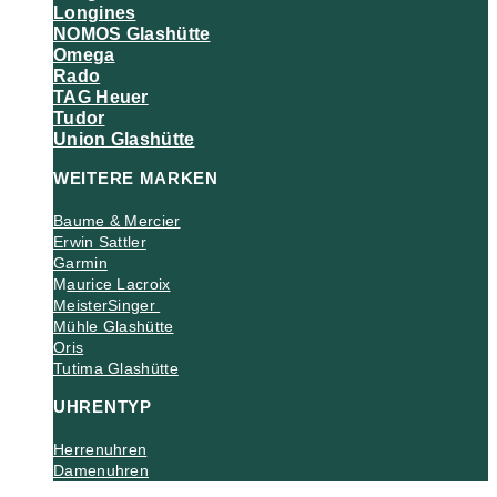
Longines
NOMOS Glashütte
Omega
Rado
TAG Heuer
Tudor
Union Glashütte
WEITERE MARKEN
Baume & Mercier
Erwin Sattler
Garmin
M
aurice Lacroix
MeisterSinger
Mühle Glashütte
Oris
Tutima Glashütte
UHRENTYP
Herrenuhren
Damenuhren