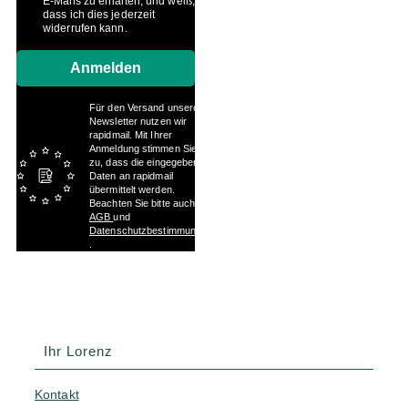
E-Mails zu erhalten, und weiß,
dass ich dies jederzeit
widerrufen kann.
Anmelden
Für den Versand unserer
Newsletter nutzen wir
rapidmail. Mit Ihrer
Anmeldung stimmen Sie
zu, dass die eingegebenen
Daten an rapidmail
übermittelt werden.
Beachten Sie bitte auch die
AGB
und
Datenschutzbestimmungen
.
Ihr Lorenz
Kontakt