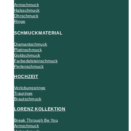
Armschmuck
Halsschmuck
Ohrschmuck
Ringe
SCHMUCKMATERIAL
Diamantschmuck
Platinschmuck
Goldschmuck
Farbedelsteinschmuck
Perlenschmuck
HOCHZEIT
Verlobungsringe
Trauringe
Brautschmuck
LORENZ KOLLEKTION
Break Through Be You
Armschmuck