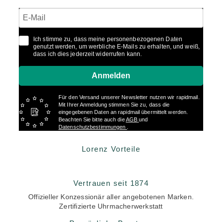
Ich stimme zu, dass meine personenbezogenen Daten
genutzt werden, um werbliche E-Mails zu erhalten, und weiß,
dass ich dies jederzeit widerrufen kann.
Anmelden
Für den Versand unserer Newsletter nutzen wir rapidmail.
Mit Ihrer Anmeldung stimmen Sie zu, dass die
eingegebenen Daten an rapidmail übermittelt werden.
Beachten Sie bitte auch die
AGB
und
Datenschutzbestimmungen
.
Lorenz Vorteile
Vertrauen seit 1874
Offizieller Konzessionär aller angebotenen Marken.
Zertifizierte Uhrmacherwerkstatt