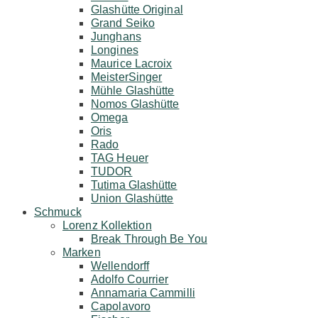
Glashütte Original
Grand Seiko
Junghans
Longines
Maurice Lacroix
MeisterSinger
Mühle Glashütte
Nomos Glashütte
Omega
Oris
Rado
TAG Heuer
TUDOR
Tutima Glashütte
Union Glashütte
Schmuck
Lorenz Kollektion
Break Through Be You
Marken
Wellendorff
Adolfo Courrier
Annamaria Cammilli
Capolavoro