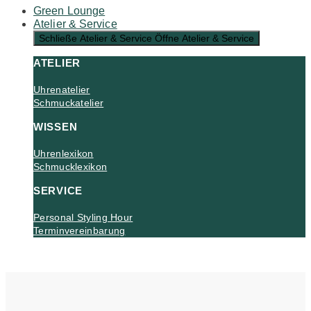
Green Lounge
Atelier & Service
Schließe Atelier & Service
Öffne Atelier & Service
ATELIER
Uhrenatelier
Schmuckatelier
WISSEN
Uhrenlexikon
Schmucklexikon
SERVICE
Personal Styling Hour
Terminvereinbarung