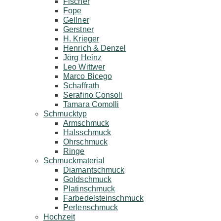
Fischer
Fope
Gellner
Gerstner
H. Krieger
Henrich & Denzel
Jörg Heinz
Leo Wittwer
Marco Bicego
Schaffrath
Serafino Consoli
Tamara Comolli
Schmucktyp
Armschmuck
Halsschmuck
Ohrschmuck
Ringe
Schmuckmaterial
Diamantschmuck
Goldschmuck
Platinschmuck
Farbedelsteinschmuck
Perlenschmuck
Hochzeit