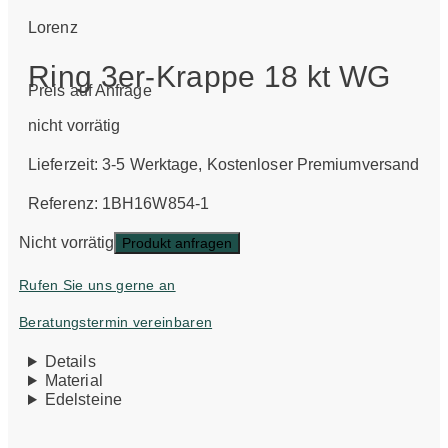
Lorenz
Ring 3er-Krappe 18 kt WG
Preis auf Anfrage
nicht vorrätig
Lieferzeit:
3-5 Werktage
, Kostenloser Premiumversand
Referenz: 1BH16W854-1
Nicht vorrätig
Produkt anfragen
Rufen Sie uns gerne an
Beratungstermin vereinbaren
Details
Material
Edelsteine