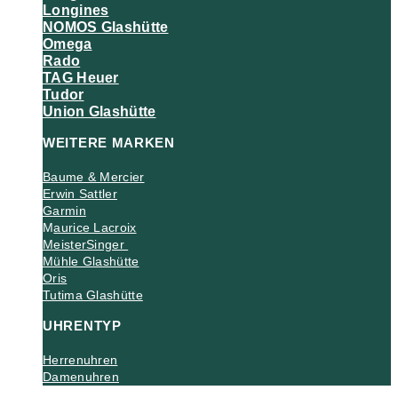
Longines
NOMOS Glashütte
Omega
Rado
TAG Heuer
Tudor
Union Glashütte
WEITERE MARKEN
Baume & Mercier
Erwin Sattler
Garmin
M
aurice Lacroix
MeisterSinger
Mühle Glashütte
Oris
Tutima Glashütte
UHRENTYP
Herrenuhren
Damenuhren