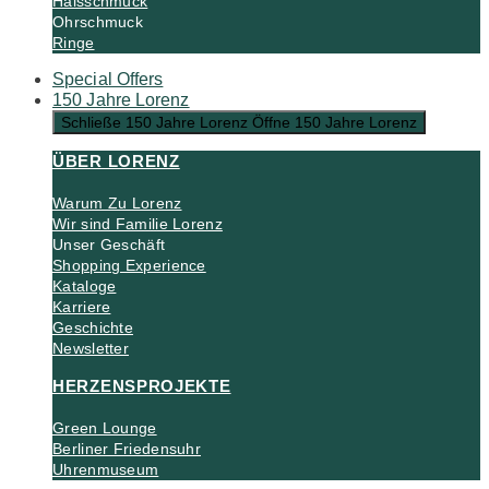
Halsschmuck
Ohrschmuck
Ringe
Special Offers
150 Jahre Lorenz
Schließe 150 Jahre Lorenz
Öffne 150 Jahre Lorenz
ÜBER LORENZ
Warum Zu Lorenz
Wir sind Familie Lorenz
Unser Geschäft
Shopping Experience
Kataloge
Karriere
Geschichte
Newsletter
HERZENSPROJEKTE
Green Lounge
Berliner Friedensuhr
Uhrenmuseum