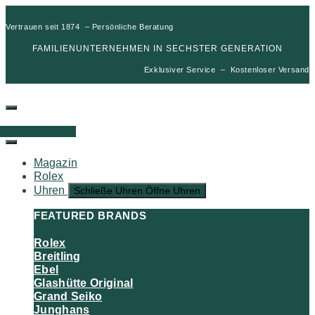
Vertrauen seit 1874 – Persönliche Beratung
FAMILIENUNTERNEHMEN IN SECHSTER GENERATION
Exklusiver Service – Kostenloser Versand
00
€
0
Warenkorb
Magazin
Rolex
Uhren
Schließe Uhren
Öffne Uhren
FEATURED BRANDS
Rolex
Breitling
Ebel
Glashütte Original
Grand Seiko
Junghans