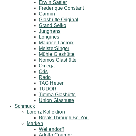
Erwin Sattler
Frederique Constant
Garmin
Glashütte Original
Grand Seiko
Junghans
Longines
Maurice Lacroix
MeisterSinger
Mühle Glashütte
Nomos Glashütte
Omega
Oris
Rado
TAG Heuer
TUDOR
Tutima Glashütte
Union Glashütte
Schmuck
Lorenz Kollektion
Break Through Be You
Marken
Wellendorff
Adolfo Courrier