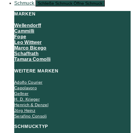
Schmuck
Schließe Schmuck
Öffne Schmuck
MARKEN
Wellendorff
Cammilli
Fope
Leo Wittwer
Marco Bicego
Schaffrath
Tamara Comolli
WEITERE MARKEN
Adolfo Courier
Capolavoro
Gellner
H. D. Krieger
Henrich & Denzel
Jörg Heinz
Serafino Consoli
SCHMUCKTYP