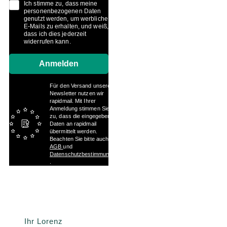
Ich stimme zu, dass meine
personenbezogenen Daten
genutzt werden, um werbliche
E-Mails zu erhalten, und weiß,
dass ich dies jederzeit
widerrufen kann.
Anmelden
Für den Versand unserer
Newsletter nutzen wir
rapidmail. Mit Ihrer
Anmeldung stimmen Sie
zu, dass die eingegebenen
Daten an rapidmail
übermittelt werden.
Beachten Sie bitte auch die
AGB
und
Datenschutzbestimmungen
.
Ihr Lorenz