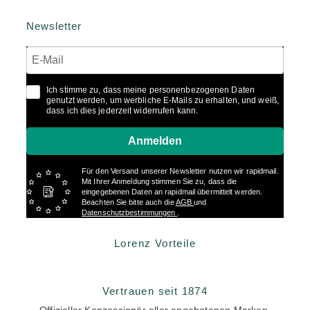
Newsletter
Ich stimme zu, dass meine personenbezogenen Daten
genutzt werden, um werbliche E-Mails zu erhalten, und weiß,
dass ich dies jederzeit widerrufen kann.
Anmelden
Für den Versand unserer Newsletter nutzen wir rapidmail.
Mit Ihrer Anmeldung stimmen Sie zu, dass die
eingegebenen Daten an rapidmail übermittelt werden.
Beachten Sie bitte auch die
AGB
und
Datenschutzbestimmungen
.
Lorenz Vorteile
Vertrauen seit 1874
Offizieller Konzessionär aller angebotenen Marken.