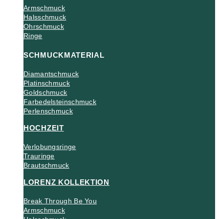
Armschmuck
Halsschmuck
Ohrschmuck
Ringe
SCHMUCKMATERIAL
Diamantschmuck
Platinschmuck
Goldschmuck
Farbedelsteinschmuck
Perlenschmuck
HOCHZEIT
Verlobungsringe
Trauringe
Brautschmuck
LORENZ KOLLEKTION
Break Through Be You
Armschmuck