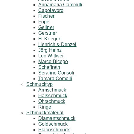
Annamaria Cammilli
Capolavoro
Fischer
Fope
Gellner
Gerstner
H. Krieger
Henrich & Denzel
Jörg Heinz
Leo Wittwer
Marco Bicego
Schaffrath
Serafino Consoli
Tamara Comolli
Schmucktyp
Armschmuck
Halsschmuck
Ohrschmuck
Ringe
Schmuckmaterial
Diamantschmuck
Goldschmuck
Platinschmuck