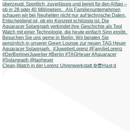
Clean-Watch in der Lorenz Uhrenwerkstatt ⚙️😎Hast d