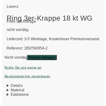
Lorenz
Ring 3er-Krappe 18 kt WG
Preis auf Anfrage
nicht vorrätig
Lieferzeit:
3-5 Werktage
, Kostenloser Premiumversand
Referenz: 1BI25W854-2
Nicht vorrätig
Produkt anfragen
Rufen Sie uns gerne an
Beratungstermin vereinbaren
Details
Material
Edelsteine