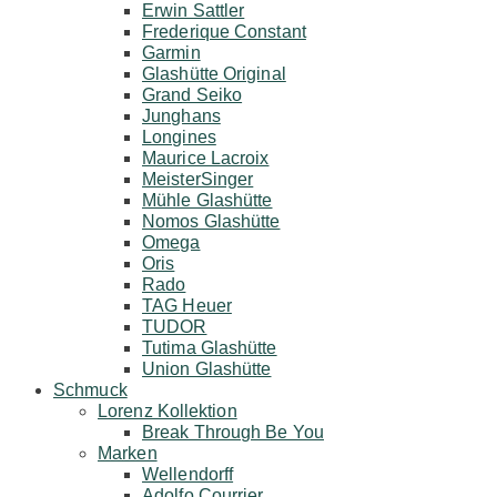
Erwin Sattler
Frederique Constant
Garmin
Glashütte Original
Grand Seiko
Junghans
Longines
Maurice Lacroix
MeisterSinger
Mühle Glashütte
Nomos Glashütte
Omega
Oris
Rado
TAG Heuer
TUDOR
Tutima Glashütte
Union Glashütte
Schmuck
Lorenz Kollektion
Break Through Be You
Marken
Wellendorff
Adolfo Courrier