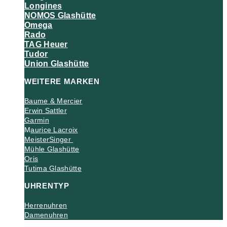
Longines
NOMOS Glashütte
Omega
Rado
TAG Heuer
Tudor
Union Glashütte
WEITERE MARKEN
Baume & Mercier
Erwin Sattler
Garmin
M
aurice Lacroix
MeisterSinger
Mühle Glashütte
Oris
Tutima Glashütte
UHRENTYP
Herrenuhren
Damenuhren