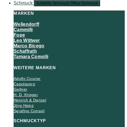
Schmuck
Schließe Schmuck
Öffne Schmuck
MARKEN
Wellendorff
Cammilli
Fope
Leo Wittwer
Marco Bicego
Schaffrath
Tamara Comolli
WEITERE MARKEN
Adolfo Courier
Capolavoro
Gellner
H. D. Krieger
Henrich & Denzel
Jörg Heinz
Serafino Consoli
SCHMUCKTYP