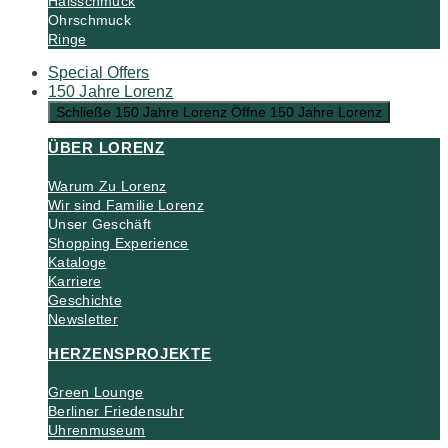
Halsschmuck
Ohrschmuck
Ringe
Special Offers
150 Jahre Lorenz
Schließe 150 Jahre Lorenz
Öffne 150 Jahre Lorenz
ÜBER LORENZ
Warum Zu Lorenz
Wir sind Familie Lorenz
Unser Geschäft
Shopping Experience
Kataloge
Karriere
Geschichte
Newsletter
HERZENSPROJEKTE
Green Lounge
Berliner Friedensuhr
Uhrenmuseum