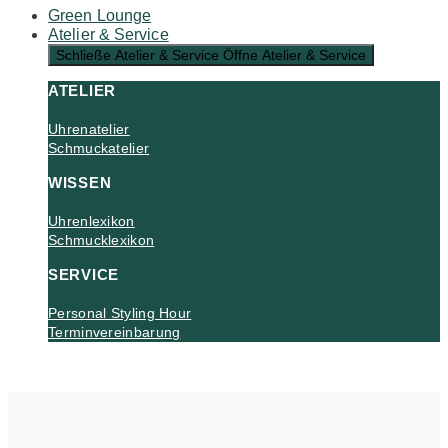
Green Lounge
Atelier & Service
Schließe Atelier & Service
Öffne Atelier & Service
ATELIER
Uhrenatelier
Schmuckatelier
WISSEN
Uhrenlexikon
Schmucklexikon
SERVICE
Personal Styling Hour
Terminvereinbarung