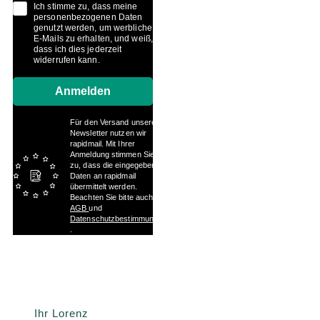
Ich stimme zu, dass meine
personenbezogenen Daten
genutzt werden, um werbliche
E-Mails zu erhalten, und weiß,
dass ich dies jederzeit
widerrufen kann.
Anmelden
Für den Versand unserer
Newsletter nutzen wir
rapidmail. Mit Ihrer
Anmeldung stimmen Sie
zu, dass die eingegebenen
Daten an rapidmail
übermittelt werden.
Beachten Sie bitte auch die
AGB
und
Datenschutzbestimmungen
.
Ihr Lorenz