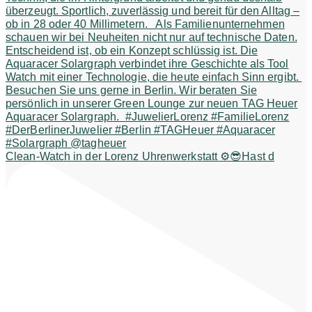
Clean-Watch in der Lorenz Uhrenwerkstatt ⚙️😎Hast d