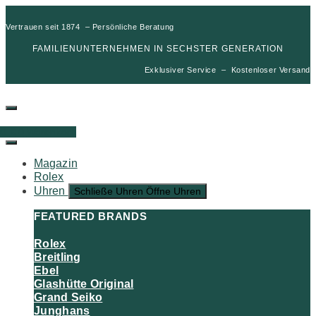
Vertrauen seit 1874 – Persönliche Beratung
FAMILIENUNTERNEHMEN IN SECHSTER GENERATION
Exklusiver Service – Kostenloser Versand
00
€
0
Warenkorb
Magazin
Rolex
Uhren
Schließe Uhren
Öffne Uhren
FEATURED BRANDS
Rolex
Breitling
Ebel
Glashütte Original
Grand Seiko
Junghans