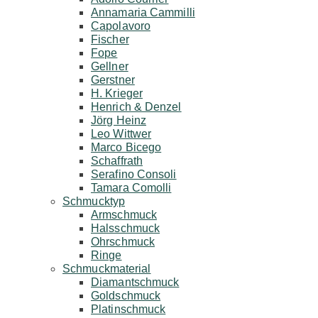
Annamaria Cammilli
Capolavoro
Fischer
Fope
Gellner
Gerstner
H. Krieger
Henrich & Denzel
Jörg Heinz
Leo Wittwer
Marco Bicego
Schaffrath
Serafino Consoli
Tamara Comolli
Schmucktyp
Armschmuck
Halsschmuck
Ohrschmuck
Ringe
Schmuckmaterial
Diamantschmuck
Goldschmuck
Platinschmuck