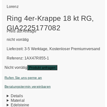
Lorenz
Ring 4er-Krappe 18 kt RG,
GIA2225177082
Preis auf Anfrage
nicht vorrätig
Lieferzeit:
3-5 Werktage
, Kostenloser Premiumversand
Referenz: 1AX47R855-1
Nicht vorrätig
Produkt anfragen
Rufen Sie uns gerne an
Beratungstermin vereinbaren
Details
Material
Edelsteine