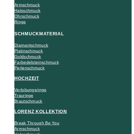
Armschmuck
Halsschmuck
Ohrschmuck
Ringe
SCHMUCKMATERIAL
Diamantschmuck
Platinschmuck
Goldschmuck
Farbedelsteinschmuck
Perlenschmuck
HOCHZEIT
Verlobungsringe
Trauringe
Brautschmuck
LORENZ KOLLEKTION
Break Through Be You
Armschmuck