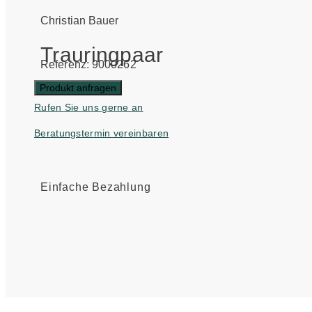
Christian Bauer
Trauringpaar
Referenz: 9000262
Produkt anfragen
Rufen Sie uns gerne an
Beratungstermin vereinbaren
Einfache Bezahlung