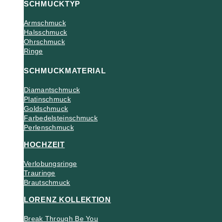
SCHMUCKTYP
Armschmuck
Halsschmuck
Ohrschmuck
Ringe
SCHMUCKMATERIAL
Diamantschmuck
Platinschmuck
Goldschmuck
Farbedelsteinschmuck
Perlenschmuck
HOCHZEIT
Verlobungsringe
Trauringe
Brautschmuck
LORENZ KOLLEKTION
Break Through Be You