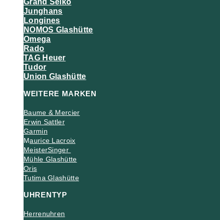
Grand Seiko
Junghans
Longines
NOMOS Glashütte
Omega
Rado
TAG Heuer
Tudor
Union Glashütte
WEITERE MARKEN
Baume & Mercier
Erwin Sattler
Garmin
M
aurice Lacroix
MeisterSinger
Mühle Glashütte
Oris
Tutima Glashütte
UHRENTYP
Herrenuhren