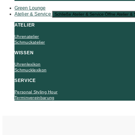
Green Lounge
Atelier & Service
Schließe Atelier & Service
Öffne Atelier & 
ATELIER
Uhrenatelier
Schmuckatelier
WISSEN
Uhrenlexikon
Schmucklexikon
SERVICE
Personal Styling Hour
Terminvereinbarung