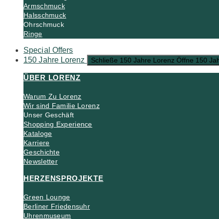
Armschmuck
Halsschmuck
Ohrschmuck
Ringe
Special Offers
150 Jahre Lorenz
Schließe 150 Jahre Lorenz
Öffne 150 Ja
ÜBER LORENZ
Warum Zu Lorenz
Wir sind Familie Lorenz
Unser Geschäft
Shopping Experience
Kataloge
Karriere
Geschichte
Newsletter
HERZENSPROJEKTE
Green Lounge
Berliner Friedensuhr
Uhrenmuseum