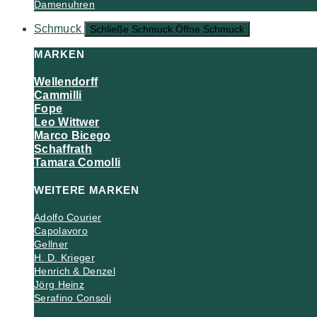
Damenuhren
Schmuck
Schließe Schmuck
Öffne Schmuck
MARKEN
Wellendorff
Cammilli
Fope
Leo Wittwer
Marco Bicego
Schaffrath
Tamara Comolli
WEITERE MARKEN
Adolfo Courier
Capolavoro
Gellner
H. D. Krieger
Henrich & Denzel
Jörg Heinz
Serafino Consoli