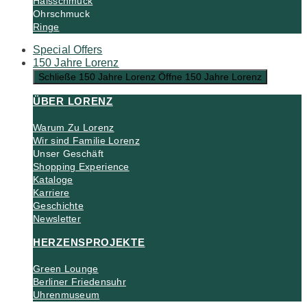
Halsschmuck
Ohrschmuck
Ringe
Special Offers
150 Jahre Lorenz
Schließe 150 Jahre Lorenz
Öffne 150 Jahre Lorenz
ÜBER LORENZ
Warum Zu Lorenz
Wir sind Familie Lorenz
Unser Geschäft
Shopping Experience
Kataloge
Karriere
Geschichte
Newsletter
HERZENSPROJEKTE
Green Lounge
Berliner Friedensuhr
Uhrenmuseum