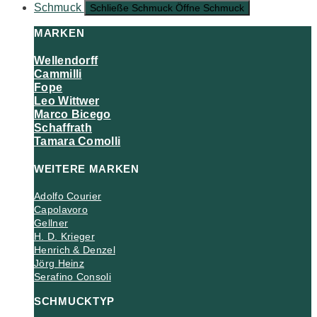
Schmuck
Schließe Schmuck
Öffne Schmuck
MARKEN
Wellendorff
Cammilli
Fope
Leo Wittwer
Marco Bicego
Schaffrath
Tamara Comolli
WEITERE MARKEN
Adolfo Courier
Capolavoro
Gellner
H. D. Krieger
Henrich & Denzel
Jörg Heinz
Serafino Consoli
SCHMUCKTYP