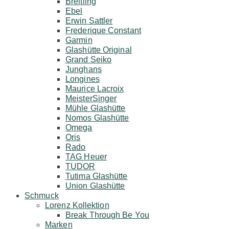
Breitling
Ebel
Erwin Sattler
Frederique Constant
Garmin
Glashütte Original
Grand Seiko
Junghans
Longines
Maurice Lacroix
MeisterSinger
Mühle Glashütte
Nomos Glashütte
Omega
Oris
Rado
TAG Heuer
TUDOR
Tutima Glashütte
Union Glashütte
Schmuck
Lorenz Kollektion
Break Through Be You
Marken