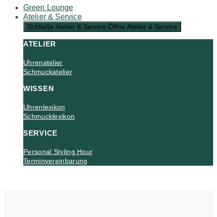
Green Lounge
Atelier & Service
Schließe Atelier & Service
Öffne Atelier & Service
ATELIER
Uhrenatelier
Schmuckatelier
WISSEN
Uhrenlexikon
Schmucklexikon
SERVICE
Personal Styling Hour
Terminvereinbarung