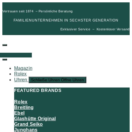
Vertrauen seit 1874 – Persönliche Beratung
FAMILIENUNTERNEHMEN IN SECHSTER GENERATION
Exklusiver Service – Kostenloser Versand
00
€
0
Warenkorb
Magazin
Rolex
Uhren
Schließe Uhren
Öffne Uhren
FEATURED BRANDS
Rolex
Breitling
Ebel
Glashütte Original
Grand Seiko
Junghans