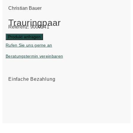
Christian Bauer
Trauringpaar
Referenz: 9000241
Produkt anfragen
Rufen Sie uns gerne an
Beratungstermin vereinbaren
Einfache Bezahlung