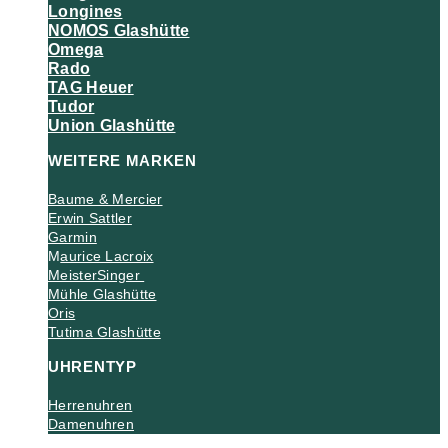
Longines
NOMOS Glashütte
Omega
Rado
TAG Heuer
Tudor
Union Glashütte
WEITERE MARKEN
Baume & Mercier
Erwin Sattler
Garmin
M
aurice Lacroix
MeisterSinger
Mühle Glashütte
Oris
Tutima Glashütte
UHRENTYP
Herrenuhren
Damenuhren