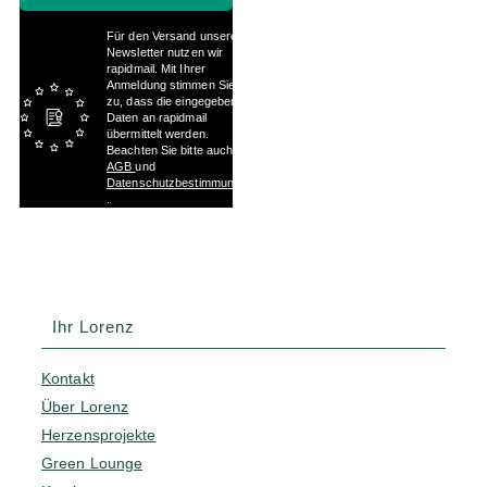
Für den Versand unserer
Newsletter nutzen wir
rapidmail. Mit Ihrer
Anmeldung stimmen Sie
zu, dass die eingegebenen
Daten an rapidmail
übermittelt werden.
Beachten Sie bitte auch die
AGB
und
Datenschutzbestimmungen
.
Ihr Lorenz
Kontakt
Über Lorenz
Herzensprojekte
Green Lounge