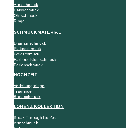
Armschmuck
Halsschmuck
Ohrschmuck
Ringe
SCHMUCKMATERIAL
Diamantschmuck
Platinschmuck
Goldschmuck
Farbedelsteinschmuck
Perlenschmuck
HOCHZEIT
Verlobungsringe
Trauringe
Brautschmuck
LORENZ KOLLEKTION
Break Through Be You
Armschmuck