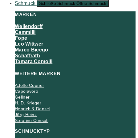
Schmuck
Schließe Schmuck
Öffne Schmuck
MARKEN
Wellendorff
Cammilli
Fope
Leo Wittwer
Marco Bicego
Schaffrath
Tamara Comolli
WEITERE MARKEN
Adolfo Courier
Capolavoro
Gellner
H. D. Krieger
Henrich & Denzel
Jörg Heinz
Serafino Consoli
SCHMUCKTYP