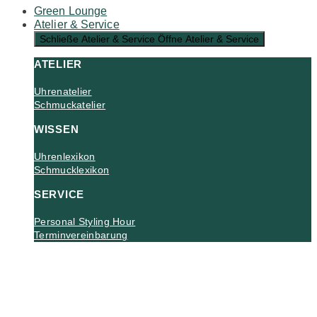
Green Lounge
Atelier & Service
Schließe Atelier & Service
Öffne Atelier & Service
ATELIER
Uhrenatelier
Schmuckatelier
WISSEN
Uhrenlexikon
Schmucklexikon
SERVICE
Personal Styling Hour
Terminvereinbarung